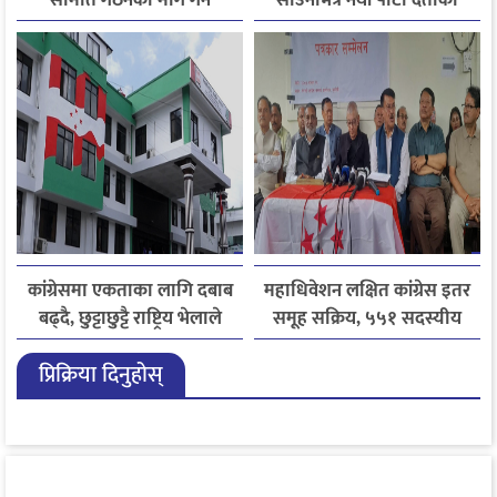
कांग्रेसको निर्णय
तयारीमा, राजसंस्था र हिन्दुराष्ट्र
एजेन्डा
कांग्रेसमा एकताका लागि दबाब
महाधिवेशन लक्षित कांग्रेस इतर
बढ्दै, छुट्टाछुट्टै राष्ट्रिय भेलाले
समूह सक्रिय, ५५१ सदस्यीय
बढायो राजनीतिक तनाव
मूल आयोजक समिति गठन
प्रिक्रिया दिनुहोस्