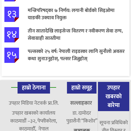
१३
मन्त्रिपरिषद्का ७ निर्णय: लगानी बोर्डको सिइओमा
याङकी उक्याव नियुक्त
१४
तीन सातादेखि लाइसेन्स वितरण र नवीकरण सेवा ठप्प,
सेवाग्राही सास्तीमा
१५
पल्सरको २५ वर्ष: नेपाली राइडरका लागि सुनौलो अवसर
कथा सुनाउनुहोस्, पल्सर जित्नुहोस्
हाम्रो ठेगाना
हाम्रो समूह
उपहार
खबरको
उपहार मिडिया नेटवर्क प्रा.लि.
सल्लाहकार
बारेमा
उपहार खबरको कार्यालय
डा. दामाेदर
काठमाडौं –३२, पेप्सीकोला,
पुडासैनी “किशाेर”
सूचना प्रविधिको
काठमाडौँ, नेपाल
तीव्र विस्तार र
सञ्चालक