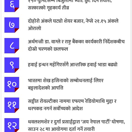
६
१५० युनिटसम्म बिजुलीमा भ्याट छुट दिने तयारी,
सरकारको गृहकार्य तीव्र
७
दोहोरो अंकले घट्यो शेयर बजार, नेप्से २१.१५ अंकले
ओरालो
८
अर्थमन्त्री डा. वाग्ले र राष्ट्र बैंकका कार्यकारी निर्देशकबीच
दोस्रो चरणको छलफल
९
हवाई इन्धन महँगिएसँगै आन्तरिक हवाई भाडा बढ्यो
१०
भारतमा शेख हसिनाको सम्बोधनलाई लिएर
बङ्गलादेशको आपत्ति
११
सङ्गीत रोयल्टीका नाममा एफएम रेडियोमाथि मुद्दा र
धरपकड नगर्न सर्वोच्चको आदेश
१२
धवलशमशेर र दुर्गा प्रसाईंद्वारा ‘जय नेपाल पार्टी’ घोषणा,
साउन २८ मा आयोगमा दर्ता गर्ने तयारी