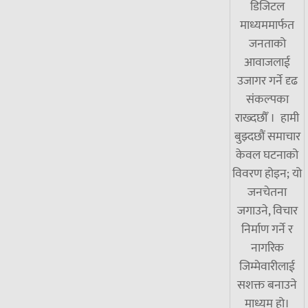
डिजिटल
माध्यममार्फत
जनताको
आवाजलाई
उजागर गर्ने दृढ
संकल्पका
राख्दछौँ । हामी
बुझ्दछौं समाचार
केवल घटनाको
विवरण होइन; यो
जनचेतना
जगाउने, विचार
निर्माण गर्ने र
नागरिक
जिम्मेवारीलाई
सशक्त बनाउने
माध्यम हो।