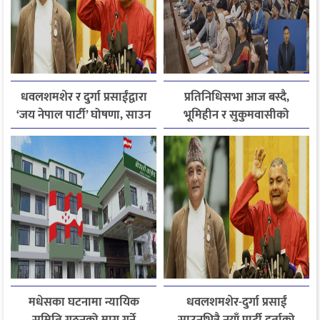
धवलशमशेर र दुर्गा प्रसाईंद्वारा
प्रतिनिधिसभा आज बस्दै,
‘जय नेपाल पार्टी’ घोषणा, साउन
भूमिहीन र सुकुमवासीको
२८ मा आयोगमा दर्ता गर्ने तयारी
पुनःस्थापनाबारे जरुरी
प्रस्तावमाथि छलफल हुने
मधेसका घटनामा न्यायिक
धवलशमशेर-दुर्गा प्रसाईं
समिति गठनको माग गर्ने
साउनभित्रै नयाँ पार्टी दर्ताको