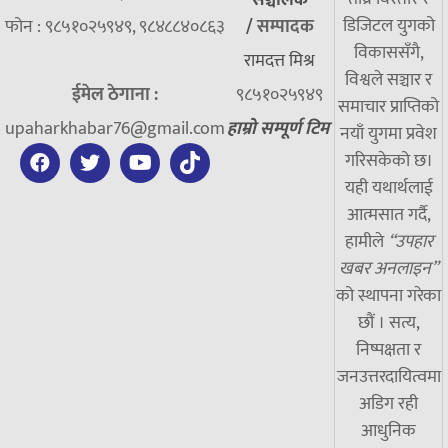
डिजिटल युगको
फोन : ९८५१०२५९४९, ९८४८८४०८६३
/
सम्पादक
विकाससँगै,
रामदत्त मिश्र
विश्वले सञ्चार र
ईमेल ठेगाना :
९८५१०२५९४९
समाचार प्राप्तिको
upaharkhabar76@gmail.com
हाम्रो सम्पूर्ण टिम
नयाँ युगमा प्रवेश
गरिसकेको छ।
यही यथार्थलाई
आत्मसात गर्दै,
हामीले
“उपहार
खबर अनलाइन”
को स्थापना गरेका
छौं । सत्य,
निष्पक्षता र
जनउत्तरदायित्वमा
अडिग रही
आधुनिक