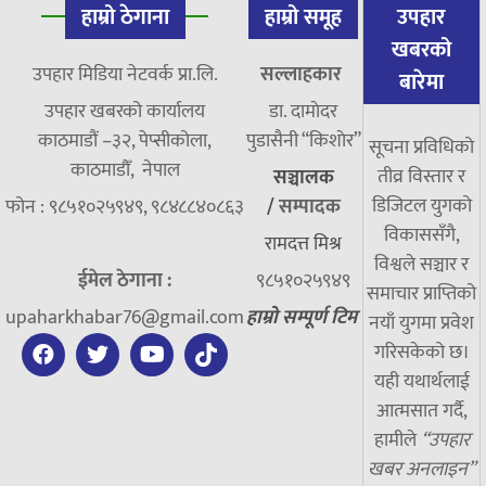
हाम्रो ठेगाना
हाम्रो समूह
उपहार
खबरको
उपहार मिडिया नेटवर्क प्रा.लि.
सल्लाहकार
बारेमा
उपहार खबरको कार्यालय
डा. दामाेदर
काठमाडौं –३२, पेप्सीकोला,
पुडासैनी “किशाेर”
सूचना प्रविधिको
काठमाडौँ, नेपाल
तीव्र विस्तार र
सञ्चालक
डिजिटल युगको
फोन : ९८५१०२५९४९, ९८४८८४०८६३
/
सम्पादक
विकाससँगै,
रामदत्त मिश्र
विश्वले सञ्चार र
ईमेल ठेगाना :
९८५१०२५९४९
समाचार प्राप्तिको
upaharkhabar76@gmail.com
हाम्रो सम्पूर्ण टिम
नयाँ युगमा प्रवेश
गरिसकेको छ।
यही यथार्थलाई
आत्मसात गर्दै,
हामीले
“उपहार
खबर अनलाइन”