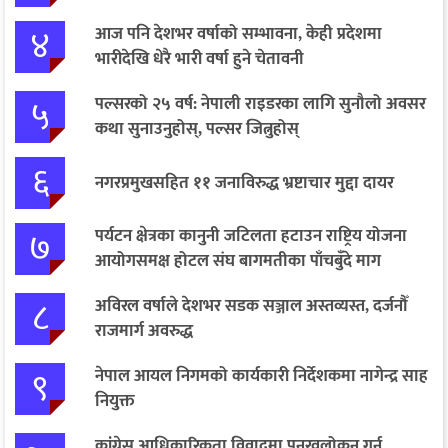
४
आज पनि देशभर वर्षाको सम्भावना, केही प्रदेशमा
भारीदेखि धेरै भारी वर्षा हुने चेतावनी
५
पल्सरको २५ वर्ष: नेपाली राइडरका लागि सुनौलो अवसर
कथा सुनाउनुहोस्, पल्सर जित्नुहोस्
६
नगरप्रमुखसहित ११ जनाविरुद्ध भ्रष्टाचार मुद्दा दायर
७
पर्यटन क्षेत्रका कानुनी जटिलता हटाउन राष्ट्रिय योजना
आयोगसमक्ष होटल संघ बागमतीका पाँचबुँदे माग
८
अविरल वर्षाले देशभर सडक सञ्जाल अस्तव्यस्त, दर्जनौँ
राजमार्ग अवरुद्ध
९
नेपाल आयल निगमको कार्यकारी निर्देशकमा नागेन्द्र साह
नियुक्त
कांग्रेस आधिकारिकता विवादमा पुनरवलोकन गर्न