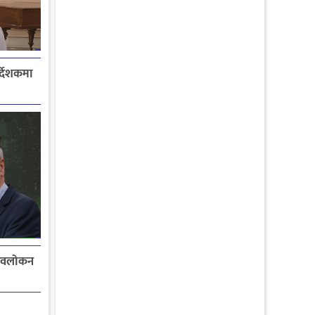
्देशकमा
नरवलोकन