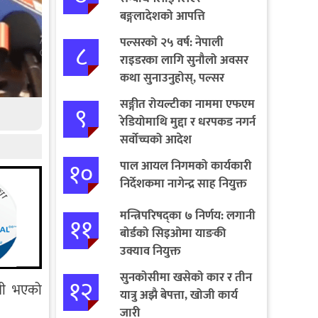
बङ्गलादेशको आपत्ति
पल्सरको २५ वर्ष: नेपाली
८
राइडरका लागि सुनौलो अवसर
कथा सुनाउनुहोस्, पल्सर
जित्नुहोस्
सङ्गीत रोयल्टीका नाममा एफएम
९
रेडियोमाथि मुद्दा र धरपकड नगर्न
सर्वोच्चको आदेश
१०
पाल आयल निगमको कार्यकारी
निर्देशकमा नागेन्द्र साह नियुक्त
मन्त्रिपरिषद्का ७ निर्णय: लगानी
११
बोर्डको सिइओमा याङकी
उक्याव नियुक्त
सुनकोसीमा खसेको कार र तीन
१२
ोधी भएको
यात्रु अझै बेपत्ता, खोजी कार्य
जारी