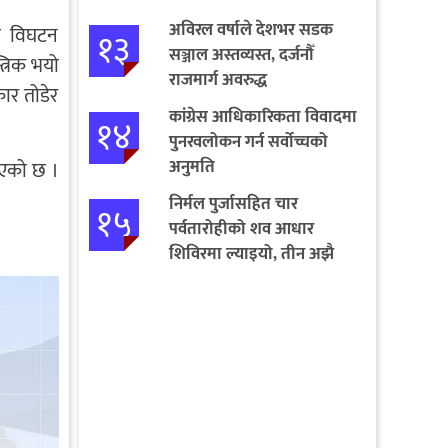
अविरल वर्षाले देशभर सडक
भा विघटन
१३
सञ्जाल अस्तव्यस्त, दर्जनौँ
्रिक भयो
राजमार्ग अवरुद्ध
कार तोडेर
कांग्रेस आधिकारिकता विवादमा
१४
पुनरवलोकन गर्न सर्वोच्चको
अनुमति
भएको छ ।
निर्मल पुर्जासहित चार
१५
पर्वतारोहीको शव आधार
शिविरमा ल्याइयो, तीन अझै
बेपत्ता