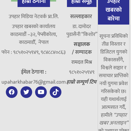
हाम्रो ठेगाना
हाम्रो समूह
उपहार
खबरको
उपहार मिडिया नेटवर्क प्रा.लि.
सल्लाहकार
बारेमा
उपहार खबरको कार्यालय
डा. दामाेदर
काठमाडौं –३२, पेप्सीकोला,
पुडासैनी “किशाेर”
सूचना प्रविधिको
काठमाडौँ, नेपाल
तीव्र विस्तार र
सञ्चालक
डिजिटल युगको
फोन : ९८५१०२५९४९, ९८४८८४०८६३
/
सम्पादक
विकाससँगै,
रामदत्त मिश्र
विश्वले सञ्चार र
ईमेल ठेगाना :
९८५१०२५९४९
समाचार प्राप्तिको
upaharkhabar76@gmail.com
हाम्रो सम्पूर्ण टिम
नयाँ युगमा प्रवेश
गरिसकेको छ।
यही यथार्थलाई
आत्मसात गर्दै,
हामीले
“उपहार
खबर अनलाइन”