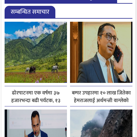
सम्बन्धित समाचार
ढोरपाटनमा एक वर्षमा ३७
बम्पर उपहारमा १० लाख जितेका
हजारभन्दा बढी पर्यटक, १३
हेमराजलाई अर्थमन्त्री वाग्लेको
हजारले बढ्यो आगमन
फोन, रुपन्देहीकी सपनाले
जितिन् एक लाख