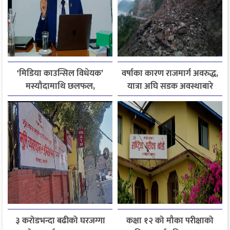
‘मिडिया काउन्सिल विधेयक’
वर्षाका कारण राजमार्ग अवरुद्ध,
मस्यौदामाथि छलफल,
यात्रा अघि सडक अवस्थाबारे
एआईदेखि पत्रकारको
जानकारी लिन आग्रह
लाइसेन्ससम्मका विषयमा
सुझाव
३ करोडभन्दा बढीको घरजग्गा
कक्षा १२ को मौका परीक्षाको