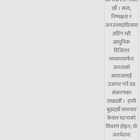
को स्थापना गरेका
छौं । सत्य,
निष्पक्षता र
जनउत्तरदायित्वमा
अडिग रही
आधुनिक
डिजिटल
माध्यममार्फत
जनताको
आवाजलाई
उजागर गर्ने दृढ
संकल्पका
राख्दछौँ । हामी
बुझ्दछौं समाचार
केवल घटनाको
विवरण होइन; यो
जनचेतना