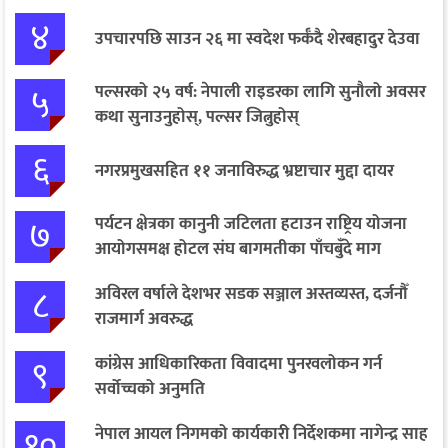
४
उपचारपछि साउन २६ मा स्वदेश फर्कँदै शेरबहादुर देउवा
५
पल्सरको २५ वर्ष: नेपाली राइडरका लागि सुनौलो अवसर
कथा सुनाउनुहोस्, पल्सर जित्नुहोस्
६
नगरप्रमुखसहित ११ जनाविरुद्ध भ्रष्टाचार मुद्दा दायर
७
पर्यटन क्षेत्रका कानुनी जटिलता हटाउन राष्ट्रिय योजना
आयोगसमक्ष होटल संघ बागमतीका पाँचबुँदे माग
८
अविरल वर्षाले देशभर सडक सञ्जाल अस्तव्यस्त, दर्जनौँ
राजमार्ग अवरुद्ध
९
कांग्रेस आधिकारिकता विवादमा पुनरवलोकन गर्न
सर्वोच्चको अनुमति
१०
नेपाल आयल निगमको कार्यकारी निर्देशकमा नागेन्द्र साह