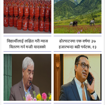
विद्यार्थीलाई लक्षित गरी ग्यास
ढोरपाटनमा एक वर्षमा ३७
वितरण गर्न मन्त्री यादवको
हजारभन्दा बढी पर्यटक, १३
निर्देशन
हजारले बढ्यो आगमन