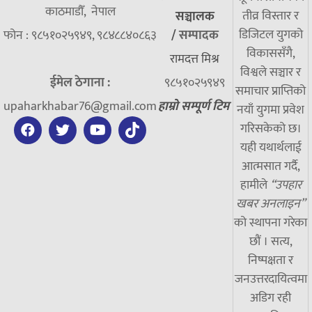
काठमाडौँ, नेपाल
तीव्र विस्तार र
सञ्चालक
डिजिटल युगको
फोन : ९८५१०२५९४९, ९८४८८४०८६३
/
सम्पादक
विकाससँगै,
रामदत्त मिश्र
विश्वले सञ्चार र
ईमेल ठेगाना :
९८५१०२५९४९
समाचार प्राप्तिको
upaharkhabar76@gmail.com
हाम्रो सम्पूर्ण टिम
नयाँ युगमा प्रवेश
गरिसकेको छ।
यही यथार्थलाई
आत्मसात गर्दै,
हामीले
“उपहार
खबर अनलाइन”
को स्थापना गरेका
छौं । सत्य,
निष्पक्षता र
जनउत्तरदायित्वमा
अडिग रही