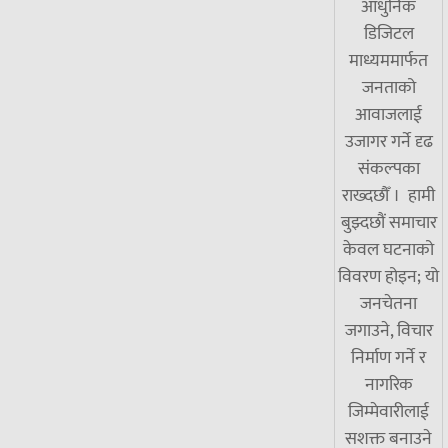
आधुनिक
डिजिटल
माध्यममार्फत
जनताको
आवाजलाई
उजागर गर्ने दृढ
संकल्पका
राख्दछौँ । हामी
बुझ्दछौं समाचार
केवल घटनाको
विवरण होइन; यो
जनचेतना
जगाउने, विचार
निर्माण गर्ने र
नागरिक
जिम्मेवारीलाई
सशक्त बनाउने