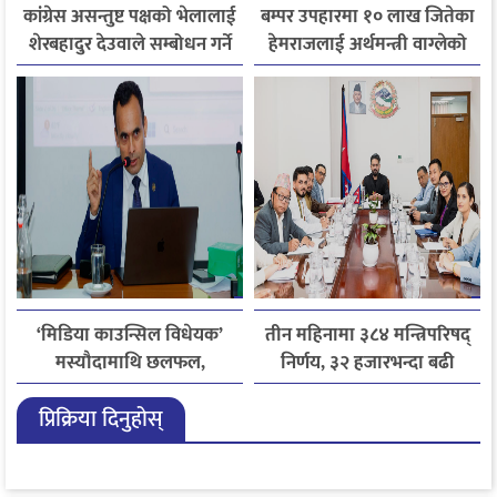
कांग्रेस असन्तुष्ट पक्षको भेलालाई
बम्पर उपहारमा १० लाख जितेका
शेरबहादुर देउवाले सम्बोधन गर्ने
हेमराजलाई अर्थमन्त्री वाग्लेको
फोन, रुपन्देहीकी सपनाले
जितिन् एक लाख
‘मिडिया काउन्सिल विधेयक’
तीन महिनामा ३८४ मन्त्रिपरिषद्
मस्यौदामाथि छलफल,
निर्णय, ३२ हजारभन्दा बढी
एआईदेखि पत्रकारको
गुनासो फर्छ्योट
प्रिक्रिया दिनुहोस्
लाइसेन्ससम्मका विषयमा
सुझाव