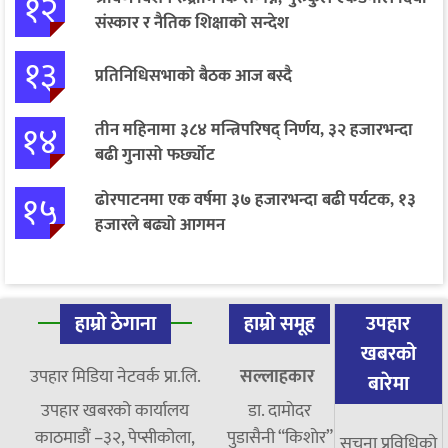
१२
संस्कार र नैतिक शिक्षाको सन्देश
१३
प्रतिनिधिसभाको बैठक आज बस्दै
१४
तीन महिनामा ३८४ मन्त्रिपरिषद् निर्णय, ३२ हजारभन्दा
बढी गुनासो फर्छ्योट
१५
ढोरपाटनमा एक वर्षमा ३७ हजारभन्दा बढी पर्यटक, १३
हजारले बढ्यो आगमन
हाम्रो ठेगाना
हाम्रो समूह
उपहार
खबरको
उपहार मिडिया नेटवर्क प्रा.लि.
सल्लाहकार
बारेमा
उपहार खबरको कार्यालय
डा. दामाेदर
काठमाडौं –३२, पेप्सीकोला,
पुडासैनी “किशाेर”
सूचना प्रविधिको