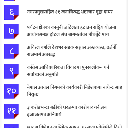
६
नगरप्रमुखसहित ११ जनाविरुद्ध भ्रष्टाचार मुद्दा दायर
७
पर्यटन क्षेत्रका कानुनी जटिलता हटाउन राष्ट्रिय योजना
आयोगसमक्ष होटल संघ बागमतीका पाँचबुँदे माग
८
अविरल वर्षाले देशभर सडक सञ्जाल अस्तव्यस्त, दर्जनौँ
राजमार्ग अवरुद्ध
९
कांग्रेस आधिकारिकता विवादमा पुनरवलोकन गर्न
सर्वोच्चको अनुमति
१०
नेपाल आयल निगमको कार्यकारी निर्देशकमा नागेन्द्र साह
नियुक्त
११
३ करोडभन्दा बढीको घरजग्गा कारोबार गर्न अब
इजाजतपत्र अनिवार्य
श्रावण विशेष रुद्राभिषेक सम्पन्न, गुरुकुल एकेडेमीले दियो