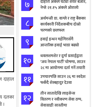
७
दोहोरो अंकले घट्यो शेयर बजार,
नेप्से २१.१५ अंकले ओरालो
अर्थमन्त्री डा. वाग्ले र राष्ट्र बैंकका
८
कार्यकारी निर्देशकबीच दोस्रो
चरणको छलफल
९
हवाई इन्धन महँगिएसँगै
आन्तरिक हवाई भाडा बढ्यो
धवलशमशेर र दुर्गा प्रसाईंद्वारा
१०
‘जय नेपाल पार्टी’ घोषणा, साउन
२८ मा आयोगमा दर्ता गर्ने तयारी
११
उपचारपछि साउन २६ मा स्वदेश
कमल दाहाल
फर्कँदै शेरबहादुर देउवा
तीन सातादेखि लाइसेन्स
१२
ीय दलका
वितरण र नवीकरण सेवा ठप्प,
ो ।
सेवाग्राही सास्तीमा