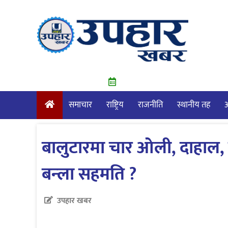
Skip
to
content
समाचार
राष्ट्रिय
राजनीति
स्थानीय तह
आ
बालुटारमा चार ओली, दाहाल,
बन्ला सहमति ?
उपहार खबर