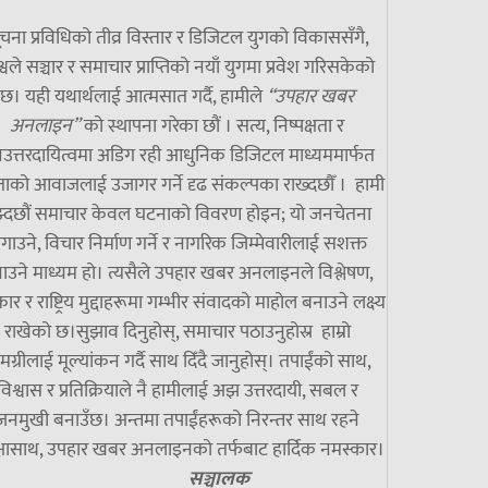
चना प्रविधिको तीव्र विस्तार र डिजिटल युगको विकाससँगै,
्वले सञ्चार र समाचार प्राप्तिको नयाँ युगमा प्रवेश गरिसकेको
छ। यही यथार्थलाई आत्मसात गर्दै, हामीले
“उपहार खबर
अनलाइन”
को स्थापना गरेका छौं । सत्य, निष्पक्षता र
उत्तरदायित्वमा अडिग रही आधुनिक डिजिटल माध्यममार्फत
ाको आवाजलाई उजागर गर्ने दृढ संकल्पका राख्दछौँ । हामी
झ्दछौं समाचार केवल घटनाको विवरण होइन; यो जनचेतना
गाउने, विचार निर्माण गर्ने र नागरिक जिम्मेवारीलाई सशक्त
ाउने माध्यम हो। त्यसैले उपहार खबर अनलाइनले विश्लेषण,
ार र राष्ट्रिय मुद्दाहरूमा गम्भीर संवादको माहोल बनाउने लक्ष्य
राखेको छ।सुझाव दिनुहोस्, समाचार पठाउनुहोस्र हाम्रो
मग्रीलाई मूल्यांकन गर्दै साथ दिँदै जानुहोस्। तपाईंको साथ,
विश्वास र प्रतिक्रियाले नै हामीलाई अझ उत्तरदायी, सबल र
जनमुखी बनाउँछ। अन्तमा तपाईंहरूको निरन्तर साथ रहने
्षासाथ, उपहार खबर अनलाइनको तर्फबाट हार्दिक नमस्कार।
सञ्चालक