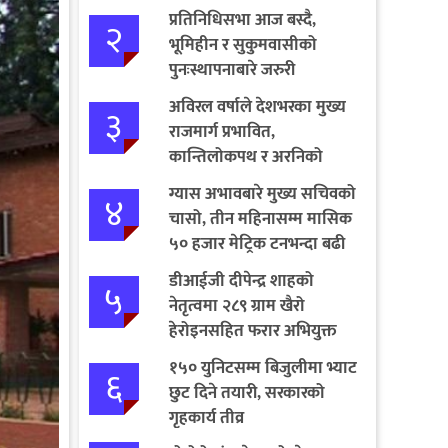
प्रतिनिधिसभा आज बस्दै,
२
भूमिहीन र सुकुमवासीको
पुनःस्थापनाबारे जरुरी
प्रस्तावमाथि छलफल हुने
अविरल वर्षाले देशभरका मुख्य
३
राजमार्ग प्रभावित,
कान्तिलोकपथ र अरनिको
राजमार्ग पूर्ण अवरुद्ध
ग्यास अभावबारे मुख्य सचिवको
४
चासो, तीन महिनासम्म मासिक
५० हजार मेट्रिक टनभन्दा बढी
आयात गर्ने निर्णय
डीआईजी दीपेन्द्र शाहको
५
नेतृत्वमा २८९ ग्राम खैरो
हेरोइनसहित फरार अभियुक्त
पक्राउ
१५० युनिटसम्म बिजुलीमा भ्याट
६
छुट दिने तयारी, सरकारको
गृहकार्य तीव्र