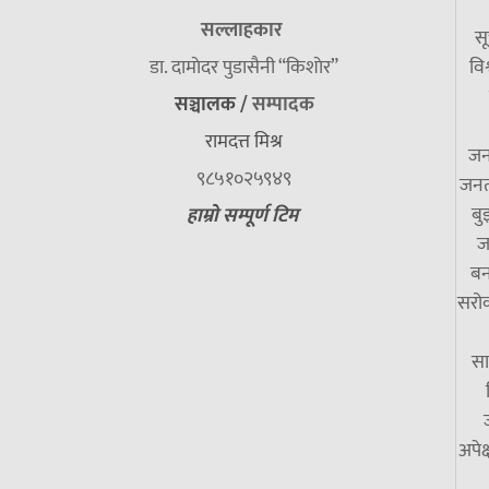
सल्लाहकार
सू
डा. दामाेदर पुडासैनी “किशाेर”
विश
सञ्चालक /
सम्पादक
रामदत्त मिश्र
जन
९८५१०२५९४९
जनत
बु
हाम्रो सम्पूर्ण टिम
ज
बन
सरोक
सा
अपेक