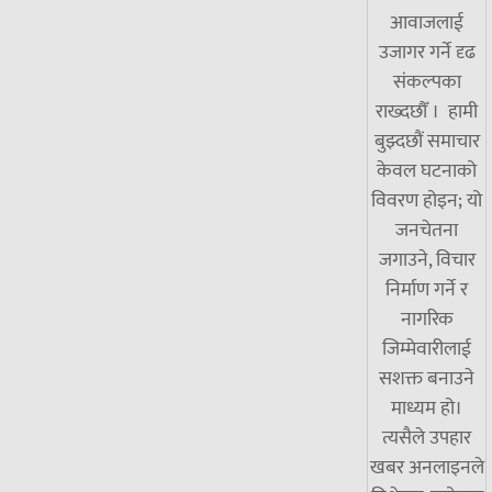
आवाजलाई
उजागर गर्ने दृढ
संकल्पका
राख्दछौँ । हामी
बुझ्दछौं समाचार
केवल घटनाको
विवरण होइन; यो
जनचेतना
जगाउने, विचार
निर्माण गर्ने र
नागरिक
जिम्मेवारीलाई
सशक्त बनाउने
माध्यम हो।
त्यसैले उपहार
खबर अनलाइनले