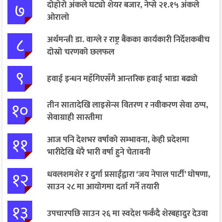
७
दोहोरो अंकले घट्यो शेयर बजार, नेप्से २१.१५ अंकले
ओरालो
८
अर्थमन्त्री डा. वाग्ले र राष्ट्र बैंकका कार्यकारी निर्देशकबीच
दोस्रो चरणको छलफल
९
हवाई इन्धन महँगिएसँगै आन्तरिक हवाई भाडा बढ्यो
१०
तीन सातादेखि लाइसेन्स वितरण र नवीकरण सेवा ठप्प,
सेवाग्राही सास्तीमा
११
आज पनि देशभर वर्षाको सम्भावना, केही प्रदेशमा
भारीदेखि धेरै भारी वर्षा हुने चेतावनी
१२
धवलशमशेर र दुर्गा प्रसाईंद्वारा ‘जय नेपाल पार्टी’ घोषणा,
साउन २८ मा आयोगमा दर्ता गर्ने तयारी
१३
उपचारपछि साउन २६ मा स्वदेश फर्कँदै शेरबहादुर देउवा