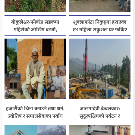
गोकुलेश्वर-पनेबाँज सडकमा
शुक्लाफाँटा निकुञ्जमा हराएका
पहिरोको जोखिम बढ्यो,
१४ महिला सकुशल घर फर्किए
स्थानीयले मागे तत्काल पर्खाल
निर्माण
हजारौँको चिना बनाउने तथा धर्म,
जालपादेवी केबलकार:
ज्योतिष र समाजसेवाका पर्याय
सुदूरपश्चिमको पर्यटन र
धनदेव जोशी अब स्मृतिमा
समृद्धिको नयाँ आधार