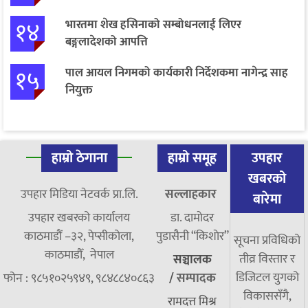
१४
भारतमा शेख हसिनाको सम्बोधनलाई लिएर
बङ्गलादेशको आपत्ति
१५
पाल आयल निगमको कार्यकारी निर्देशकमा नागेन्द्र साह
नियुक्त
हाम्रो ठेगाना
हाम्रो समूह
उपहार
खबरको
उपहार मिडिया नेटवर्क प्रा.लि.
सल्लाहकार
बारेमा
उपहार खबरको कार्यालय
डा. दामाेदर
काठमाडौं –३२, पेप्सीकोला,
पुडासैनी “किशाेर”
सूचना प्रविधिको
काठमाडौँ, नेपाल
तीव्र विस्तार र
सञ्चालक
डिजिटल युगको
फोन : ९८५१०२५९४९, ९८४८८४०८६३
/
सम्पादक
विकाससँगै,
रामदत्त मिश्र