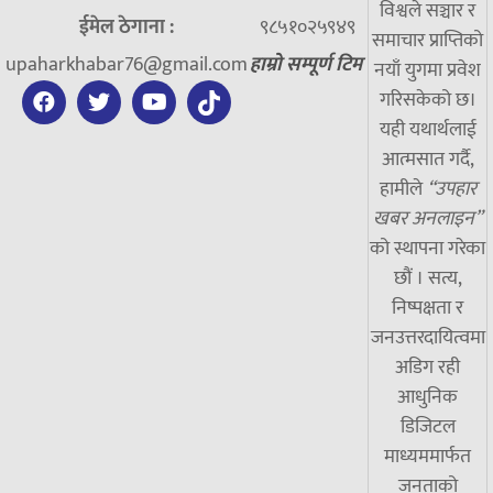
विश्वले सञ्चार र
ईमेल ठेगाना :
९८५१०२५९४९
समाचार प्राप्तिको
upaharkhabar76@gmail.com
हाम्रो सम्पूर्ण टिम
नयाँ युगमा प्रवेश
गरिसकेको छ।
यही यथार्थलाई
आत्मसात गर्दै,
हामीले
“उपहार
खबर अनलाइन”
को स्थापना गरेका
छौं । सत्य,
निष्पक्षता र
जनउत्तरदायित्वमा
अडिग रही
आधुनिक
डिजिटल
माध्यममार्फत
जनताको