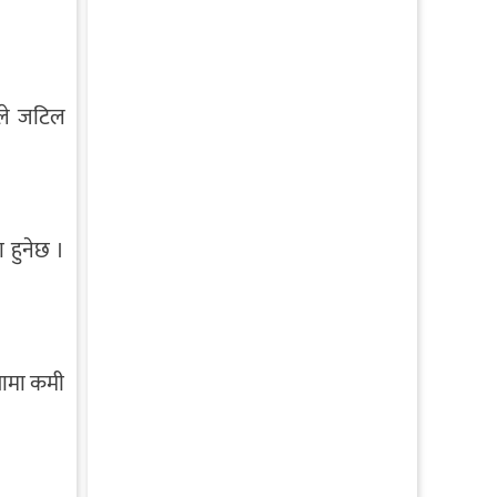
नाले जटिल
ा हुनेछ ।
ायामा कमी