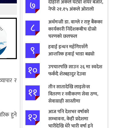
७
दोहोरो अंकले घट्यो शेयर बजार,
नेप्से २१.१५ अंकले ओरालो
अर्थमन्त्री डा. वाग्ले र राष्ट्र बैंकका
८
कार्यकारी निर्देशकबीच दोस्रो
चरणको छलफल
९
हवाई इन्धन महँगिएसँगै
आन्तरिक हवाई भाडा बढ्यो
१०
उपचारपछि साउन २६ मा स्वदेश
फर्कँदै शेरबहादुर देउवा
्यापार र
तीन सातादेखि लाइसेन्स
११
वितरण र नवीकरण सेवा ठप्प,
सेवाग्राही सास्तीमा
आज पनि देशभर वर्षाको
१२
सरिक हुने
सम्भावना, केही प्रदेशमा
भारीदेखि धेरै भारी वर्षा हुने