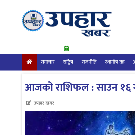
Skip
to
content
समाचार
राष्ट्रिय
राजनीति
स्थानीय तह
आ
आजको राशिफल : साउन १६ गत
उपहार खबर