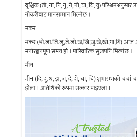
वृश्चिक (तो, ना, नि, नु, ने, नो, या, यि, यु) परिश्रमअनुस
नोकरीबाट मानसम्मान मिल्नेछ ।
मकर
मकर (भो,जा,जि,जु,जे,जो,ख,खि,खु,खे,खो,गा,गि) आज अध
मनोरञ्जनपूर्ण समय हो । पारिवारिक सुखपनि मिल्नेछ ।
मीन
मीन (दि, दु, थ, झ, ञ, दे, दो, चा, चि) शुभारम्भको चर्
होला । अतिथिको रूपमा सत्कार पाइएला ।