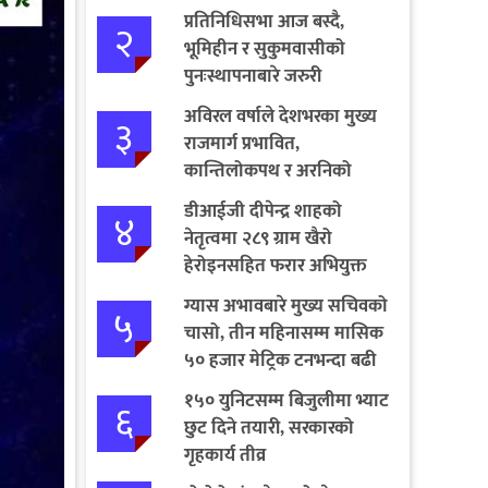
प्रतिनिधिसभा आज बस्दै,
२
भूमिहीन र सुकुमवासीको
पुनःस्थापनाबारे जरुरी
प्रस्तावमाथि छलफल हुने
अविरल वर्षाले देशभरका मुख्य
३
राजमार्ग प्रभावित,
कान्तिलोकपथ र अरनिको
राजमार्ग पूर्ण अवरुद्ध
डीआईजी दीपेन्द्र शाहको
४
नेतृत्वमा २८९ ग्राम खैरो
हेरोइनसहित फरार अभियुक्त
पक्राउ
ग्यास अभावबारे मुख्य सचिवको
५
चासो, तीन महिनासम्म मासिक
५० हजार मेट्रिक टनभन्दा बढी
आयात गर्ने निर्णय
१५० युनिटसम्म बिजुलीमा भ्याट
६
छुट दिने तयारी, सरकारको
गृहकार्य तीव्र