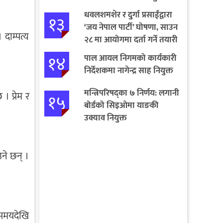
चेतावनी
धवलशमशेर र दुर्गा प्रसाईंद्वारा
१३
‘जय नेपाल पार्टी’ घोषणा, साउन
 दाम्पत्य
२८ मा आयोगमा दर्ता गर्ने तयारी
१४
पाल आयल निगमको कार्यकारी
निर्देशकमा नागेन्द्र साह नियुक्त
मन्त्रिपरिषद्का ७ निर्णय: लगानी
। प्रेम र
१५
बोर्डको सिइओमा याङकी
उक्याव नियुक्त
उने छन् ।
ो समयदेखि