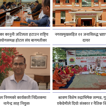
ेत्रका कानुनी जटिलता हटाउन राष्ट्रिय
नगरप्रमुखसहित ११ जनाविरुद्ध भ्रष्टाच
योगसमक्ष होटल संघ बागमतीका
दायर
पाँचबुँदे माग
 निगमको कार्यकारी निर्देशकमा
श्रावण विशेष रुद्राभिषेक सम्पन्न, 
नागेन्द्र साह नियुक्त
एकेडेमीले दियो संस्कार र नैतिक श