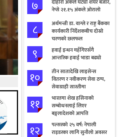
७
दोहोरो अंकले घट्यो शेयर बजार,
नेप्से २१.१५ अंकले ओरालो
अर्थमन्त्री डा. वाग्ले र राष्ट्र बैंकका
८
कार्यकारी निर्देशकबीच दोस्रो
चरणको छलफल
९
हवाई इन्धन महँगिएसँगै
आन्तरिक हवाई भाडा बढ्यो
तीन सातादेखि लाइसेन्स
१०
वितरण र नवीकरण सेवा ठप्प,
सेवाग्राही सास्तीमा
भारतमा शेख हसिनाको
११
सम्बोधनलाई लिएर
बङ्गलादेशको आपत्ति
पल्सरको २५ वर्ष: नेपाली
१२
राइडरका लागि सुनौलो अवसर