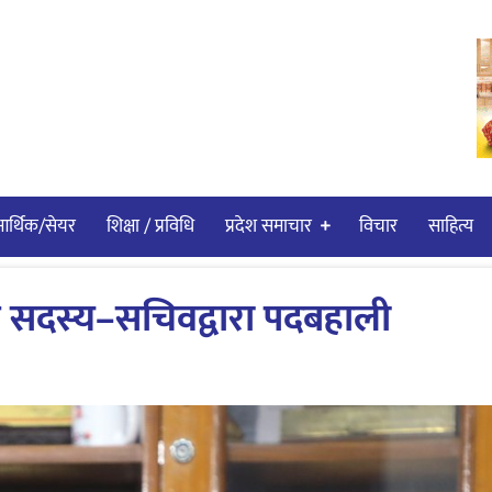
र्थिक/सेयर
शिक्षा / प्रविधि
प्रदेश समाचार
विचार
साहित्य
 र सदस्य–सचिवद्वारा पदबहाली