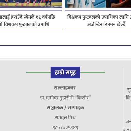
िनालाई हराउँदै स्पेनले १६ वर्षपछि
विश्वकप फुटबलको उपाधिका लागि
यो विश्वकप फुटबलको उपाधि
अर्जेन्टिना र स्पेन खेल्दै
हाम्रो समूह
सल्लाहकार
सू
डा. दामाेदर पुडासैनी “किशाेर”
विश
सञ्चालक /
सम्पादक
रामदत्त मिश्र
जन
९८५१०२५९४९
जनत