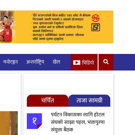
मनाेरञ्जन
अन्तर्राष्ट्रिय
खेल
भिडियो
चर्चित
ताजा सामग्री
पर्यटन विकासका लागि होटल
१
संघको साझा पहल, भक्तपुरमा
संयुक्त बैठक