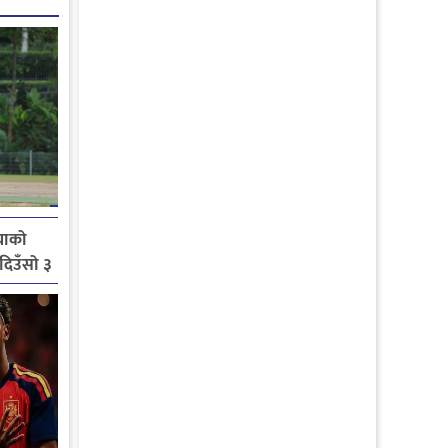
याको
 दिउँसो ३