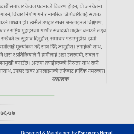
झ्दछौं समाचार केवल घटनाको विवरण होइन; यो जनचेतना
गाउने, विचार निर्माण गर्ने र नागरिक जिम्मेवारीलाई सशक्त
ाउने माध्यम हो। त्यसैले उपहार खबर अनलाइनले विश्लेषण,
ार र राष्ट्रिय मुद्दाहरूमा गम्भीर संवादको माहोल बनाउने लक्ष्य
राखेको छ।सुझाव दिनुहोस्, समाचार पठाउनुहोस्र हाम्रो
मग्रीलाई मूल्यांकन गर्दै साथ दिँदै जानुहोस्। तपाईंको साथ,
विश्वास र प्रतिक्रियाले नै हामीलाई अझ उत्तरदायी, सबल र
जनमुखी बनाउँछ। अन्तमा तपाईंहरूको निरन्तर साथ रहने
्षासाथ, उपहार खबर अनलाइनको तर्फबाट हार्दिक नमस्कार।
सञ्चालक
७/०७६-७७
Designed & Maintained by
Eservices Nepal