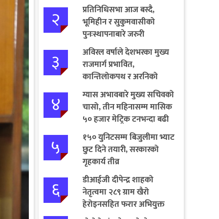
प्रतिनिधिसभा आज बस्दै,
२
भूमिहीन र सुकुमवासीको
पुनःस्थापनाबारे जरुरी
प्रस्तावमाथि छलफल हुने
अविरल वर्षाले देशभरका मुख्य
३
राजमार्ग प्रभावित,
कान्तिलोकपथ र अरनिको
राजमार्ग पूर्ण अवरुद्ध
ग्यास अभावबारे मुख्य सचिवको
४
चासो, तीन महिनासम्म मासिक
५० हजार मेट्रिक टनभन्दा बढी
आयात गर्ने निर्णय
१५० युनिटसम्म बिजुलीमा भ्याट
५
छुट दिने तयारी, सरकारको
गृहकार्य तीव्र
डीआईजी दीपेन्द्र शाहको
६
नेतृत्वमा २८९ ग्राम खैरो
हेरोइनसहित फरार अभियुक्त
पक्राउ