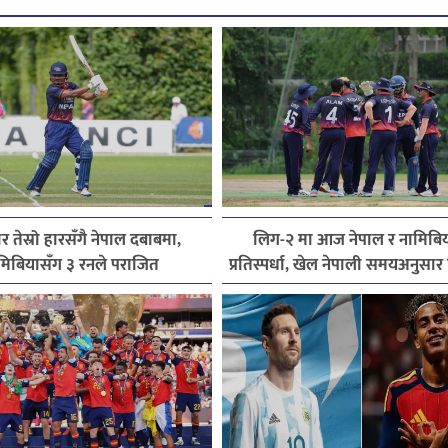
 तेस्रो हारसँगै नेपाल दबाबमा,
लिग-२ मा आज नेपाल र नामिबि
मिबियासँग ३ रनले पराजित
प्रतिस्पर्धा, खेल नेपाली समयअनुसार
बजे सुरु हुने