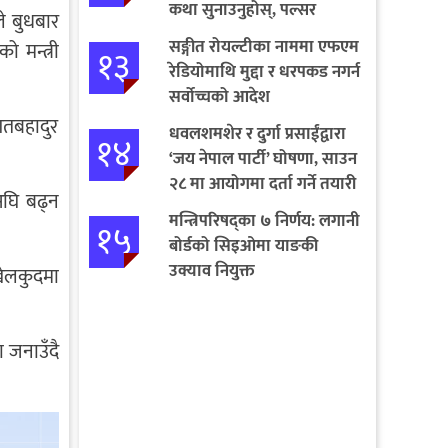
कथा सुनाउनुहोस्, पल्सर
े बुधबार
जित्नुहोस्
सङ्गीत रोयल्टीका नाममा एफएम
ो मन्त्री
१३
रेडियोमाथि मुद्दा र धरपकड नगर्न
सर्वोच्चको आदेश
गतबहादुर
धवलशमशेर र दुर्गा प्रसाईंद्वारा
१४
‘जय नेपाल पार्टी’ घोषणा, साउन
२८ मा आयोगमा दर्ता गर्ने तयारी
 अघि बढ्न
मन्त्रिपरिषद्का ७ निर्णय: लगानी
१५
बोर्डको सिइओमा याङकी
उक्याव नियुक्त
खेलकुदमा
 जनाउँदै