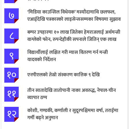
७
‘मिडिया काउन्सिल विधेयक’ मस्यौदामाथि छलफल,
एआईदेखि पत्रकारको लाइसेन्ससम्मका विषयमा सुझाव
८
बम्पर उपहारमा १० लाख जितेका हेमराजलाई अर्थमन्त्री
वाग्लेको फोन, रुपन्देहीकी सपनाले जितिन् एक लाख
९
विद्यार्थीलाई लक्षित गरी ग्यास वितरण गर्न मन्त्री
यादवको निर्देशन
१०
एनपीएलको तेस्रो संस्करण कात्तिक ९ देखि
११
तीन सातादेखि तातोपानी नाका अवरुद्ध, नेपाल-चीन
व्यापार ठप्प
१२
कोशी, गण्डकी, कर्णाली र सुदूरपश्चिममा वर्षा, तराईमा
गर्मी बढ्ने अनुमान