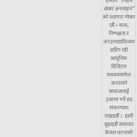
हामीले
“उपहार
खबर अनलाइन”
को स्थापना गरेका
छौं । सत्य,
निष्पक्षता र
जनउत्तरदायित्वमा
अडिग रही
आधुनिक
डिजिटल
माध्यममार्फत
जनताको
आवाजलाई
उजागर गर्ने दृढ
संकल्पका
राख्दछौँ । हामी
बुझ्दछौं समाचार
केवल घटनाको