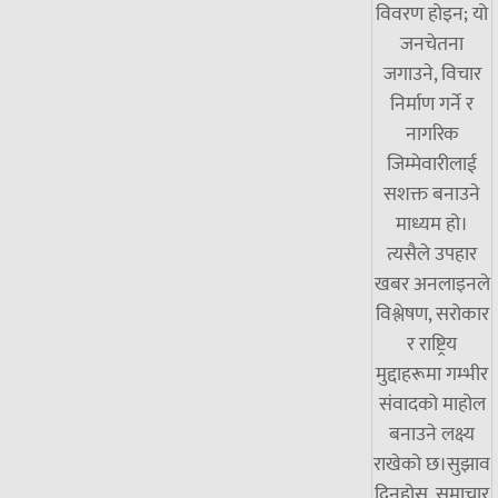
विवरण होइन; यो
जनचेतना
जगाउने, विचार
निर्माण गर्ने र
नागरिक
जिम्मेवारीलाई
सशक्त बनाउने
माध्यम हो।
त्यसैले उपहार
खबर अनलाइनले
विश्लेषण, सरोकार
र राष्ट्रिय
मुद्दाहरूमा गम्भीर
संवादको माहोल
बनाउने लक्ष्य
राखेको छ।सुझाव
दिनुहोस्, समाचार