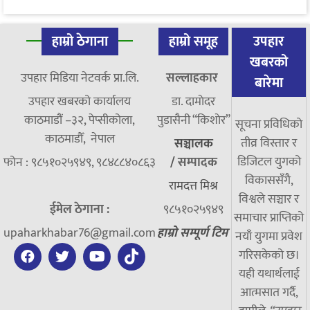
हाम्रो ठेगाना
हाम्रो समूह
उपहार
खबरको
उपहार मिडिया नेटवर्क प्रा.लि.
सल्लाहकार
बारेमा
उपहार खबरको कार्यालय
डा. दामाेदर
काठमाडौं –३२, पेप्सीकोला,
पुडासैनी “किशाेर”
सूचना प्रविधिको
काठमाडौँ, नेपाल
तीव्र विस्तार र
सञ्चालक
डिजिटल युगको
फोन : ९८५१०२५९४९, ९८४८८४०८६३
/
सम्पादक
विकाससँगै,
रामदत्त मिश्र
विश्वले सञ्चार र
ईमेल ठेगाना :
९८५१०२५९४९
समाचार प्राप्तिको
upaharkhabar76@gmail.com
हाम्रो सम्पूर्ण टिम
नयाँ युगमा प्रवेश
गरिसकेको छ।
यही यथार्थलाई
आत्मसात गर्दै,