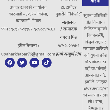
बारेमा
उपहार खबरको कार्यालय
डा. दामाेदर
काठमाडौं –३२, पेप्सीकोला,
पुडासैनी “किशाेर”
सूचना प्रविधिको
काठमाडौँ, नेपाल
तीव्र विस्तार र
सञ्चालक
डिजिटल युगको
फोन : ९८५१०२५९४९, ९८४८८४०८६३
/
सम्पादक
विकाससँगै,
रामदत्त मिश्र
विश्वले सञ्चार र
ईमेल ठेगाना :
९८५१०२५९४९
समाचार प्राप्तिको
upaharkhabar76@gmail.com
हाम्रो सम्पूर्ण टिम
नयाँ युगमा प्रवेश
गरिसकेको छ।
यही यथार्थलाई
आत्मसात गर्दै,
हामीले
“उपहार
खबर अनलाइन”
को स्थापना गरेका
छौं । सत्य,
निष्पक्षता र