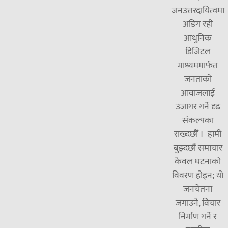
जनउत्तरदायित्वमा
अडिग रही
आधुनिक
डिजिटल
माध्यममार्फत
जनताको
आवाजलाई
उजागर गर्ने दृढ
संकल्पका
राख्दछौँ । हामी
बुझ्दछौं समाचार
केवल घटनाको
विवरण होइन; यो
जनचेतना
जगाउने, विचार
निर्माण गर्ने र