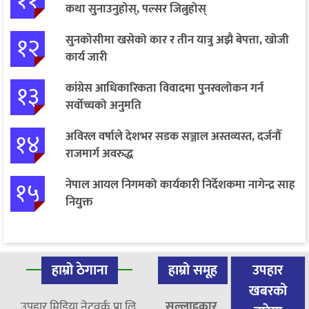
११
कथा सुनाउनुहोस्, पल्सर जित्नुहोस्
१२
सुनकोसीमा खसेको कार र तीन यात्रु अझै बेपत्ता, खोजी
कार्य जारी
१३
कांग्रेस आधिकारिकता विवादमा पुनरवलोकन गर्न
सर्वोच्चको अनुमति
१४
अविरल वर्षाले देशभर सडक सञ्जाल अस्तव्यस्त, दर्जनौँ
राजमार्ग अवरुद्ध
१५
नेपाल आयल निगमको कार्यकारी निर्देशकमा नागेन्द्र साह
नियुक्त
हाम्रो ठेगाना
हाम्रो समूह
उपहार
खबरको
उपहार मिडिया नेटवर्क प्रा.लि.
सल्लाहकार