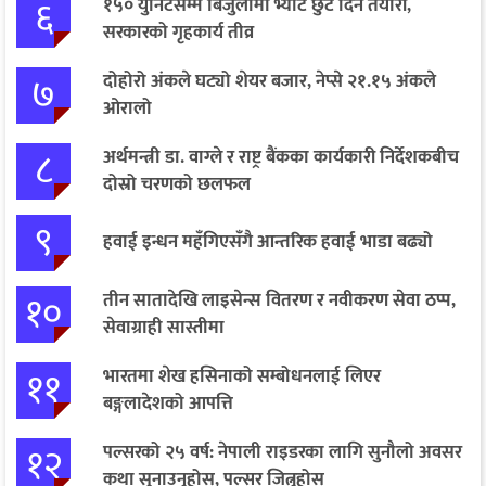
६
१५० युनिटसम्म बिजुलीमा भ्याट छुट दिने तयारी,
सरकारको गृहकार्य तीव्र
७
दोहोरो अंकले घट्यो शेयर बजार, नेप्से २१.१५ अंकले
ओरालो
८
अर्थमन्त्री डा. वाग्ले र राष्ट्र बैंकका कार्यकारी निर्देशकबीच
दोस्रो चरणको छलफल
९
हवाई इन्धन महँगिएसँगै आन्तरिक हवाई भाडा बढ्यो
१०
तीन सातादेखि लाइसेन्स वितरण र नवीकरण सेवा ठप्प,
सेवाग्राही सास्तीमा
११
भारतमा शेख हसिनाको सम्बोधनलाई लिएर
बङ्गलादेशको आपत्ति
१२
पल्सरको २५ वर्ष: नेपाली राइडरका लागि सुनौलो अवसर
कथा सुनाउनुहोस्, पल्सर जित्नुहोस्