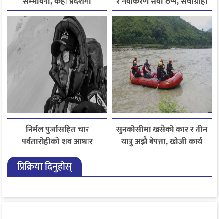
सम्भावना, केही प्रदेशमा
र नवीकरण सेवा ठप्प, सेवाग्राही
भारीदेखि धेरै भारी वर्षा हुने
सास्तीमा
चेतावनी
निर्मल पुर्जासहित चार
सुनकोसीमा खसेको कार र तीन
पर्वतारोहीको शव आधार
यात्रु अझै बेपत्ता, खोजी कार्य
शिविरमा ल्याइयो, तीन अझै
जारी
प्रिक्रिया दिनुहोस्
बेपत्ता