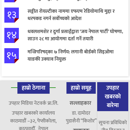
१३
सङ्गीत रोयल्टीका नाममा एफएम रेडियोमाथि मुद्दा र
धरपकड नगर्न सर्वोच्चको आदेश
१४
धवलशमशेर र दुर्गा प्रसाईंद्वारा ‘जय नेपाल पार्टी’ घोषणा,
साउन २८ मा आयोगमा दर्ता गर्ने तयारी
१५
मन्त्रिपरिषद्का ७ निर्णय: लगानी बोर्डको सिइओमा
याङकी उक्याव नियुक्त
हाम्रो ठेगाना
हाम्रो समूह
उपहार
खबरको
उपहार मिडिया नेटवर्क प्रा.लि.
सल्लाहकार
बारेमा
उपहार खबरको कार्यालय
डा. दामाेदर
काठमाडौं –३२, पेप्सीकोला,
पुडासैनी “किशाेर”
सूचना प्रविधिको
काठमाडौँ, नेपाल