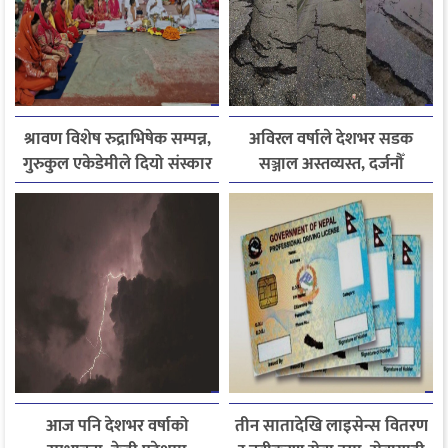
श्रावण विशेष रुद्राभिषेक सम्पन्न,
अविरल वर्षाले देशभर सडक
गुरुकुल एकेडेमीले दियो संस्कार
सञ्जाल अस्तव्यस्त, दर्जनौँ
र नैतिक शिक्षाको सन्देश
राजमार्ग अवरुद्ध
आज पनि देशभर वर्षाको
तीन सातादेखि लाइसेन्स वितरण