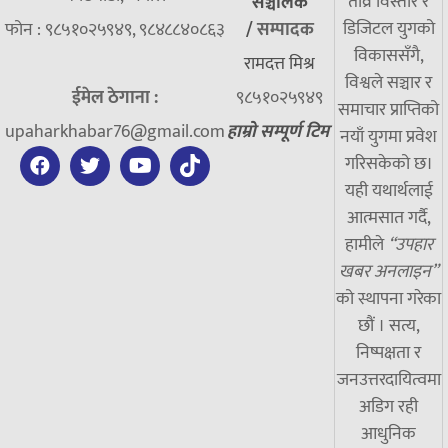
तीव्र विस्तार र
सञ्चालक
डिजिटल युगको
फोन : ९८५१०२५९४९, ९८४८८४०८६३
/
सम्पादक
विकाससँगै,
रामदत्त मिश्र
विश्वले सञ्चार र
ईमेल ठेगाना :
९८५१०२५९४९
समाचार प्राप्तिको
upaharkhabar76@gmail.com
हाम्रो सम्पूर्ण टिम
नयाँ युगमा प्रवेश
गरिसकेको छ।
यही यथार्थलाई
आत्मसात गर्दै,
हामीले
“उपहार
खबर अनलाइन”
को स्थापना गरेका
छौं । सत्य,
निष्पक्षता र
जनउत्तरदायित्वमा
अडिग रही
आधुनिक