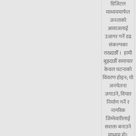
डिजिटल
माध्यममार्फत
जनताको
आवाजलाई
उजागर गर्ने दृढ
संकल्पका
राख्दछौँ । हामी
बुझ्दछौं समाचार
केवल घटनाको
विवरण होइन; यो
जनचेतना
जगाउने, विचार
निर्माण गर्ने र
नागरिक
जिम्मेवारीलाई
सशक्त बनाउने
माध्यम हो।