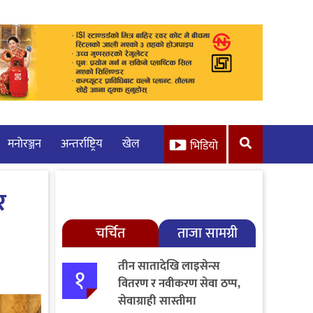
मनाेरञ्जन
अन्तर्राष्ट्रिय
खेल
भिडियो
र
चर्चित
ताजा सामग्री
तीन सातादेखि लाइसेन्स
१
वितरण र नवीकरण सेवा ठप्प,
सेवाग्राही सास्तीमा