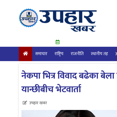
Skip
to
content
समाचार
राष्ट्रिय
राजनीति
स्थानीय तह
आ
नेकपा भित्र विवाद बढेका बेल
यान्छीबीच भेटवार्ता
उपहार खबर