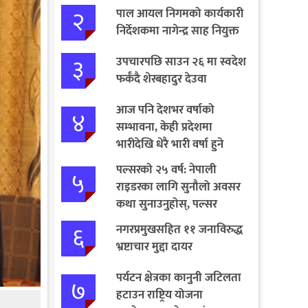
२
पाल आयल निगमको कार्यकारी
निर्देशकमा नागेन्द्र साह नियुक्त
३
उपचारपछि साउन २६ मा स्वदेश
फर्कँदै शेरबहादुर देउवा
आज पनि देशभर वर्षाको
४
सम्भावना, केही प्रदेशमा
भारीदेखि धेरै भारी वर्षा हुने
चेतावनी
पल्सरको २५ वर्ष: नेपाली
५
राइडरका लागि सुनौलो अवसर
कथा सुनाउनुहोस्, पल्सर
जित्नुहोस्
६
नगरप्रमुखसहित ११ जनाविरुद्ध
भ्रष्टाचार मुद्दा दायर
पर्यटन क्षेत्रका कानुनी जटिलता
७
हटाउन राष्ट्रिय योजना