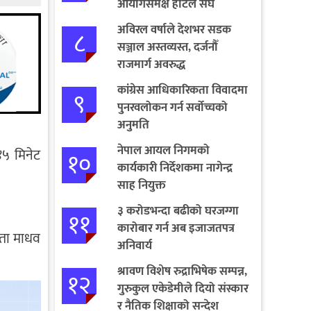
आयोगसमक्ष होटल संघ
बागमतीका पाँचबुँदे माग
अविरल वर्षाले देशभर सडक
८
सञ्जाल अस्तव्यस्त, दर्जनौँ
राजमार्ग अवरुद्ध
कांग्रेस आधिकारिकता विवादमा
९
पुनरवलोकन गर्न सर्वोच्चको
अनुमति
नेपाल आयल निगमको
४५ मिनेट
१०
कार्यकारी निर्देशकमा नागेन्द्र
साह नियुक्त
३ करोडभन्दा बढीको घरजग्गा
११
कारोबार गर्न अब इजाजतपत्र
ेता माधव
अनिवार्य
श्रावण विशेष रुद्राभिषेक सम्पन्न,
१२
गुरुकुल एकेडेमीले दियो संस्कार
र नैतिक शिक्षाको सन्देश