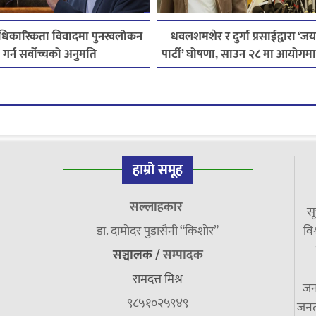
 आधिकारिकता विवादमा पुनरवलोकन
धवलशमशेर र दुर्गा प्रसाईंद्वारा ‘ज
गर्न सर्वोच्चको अनुमति
पार्टी’ घोषणा, साउन २८ मा आयोगमा दर
तयारी
हाम्रो समूह
सल्लाहकार
सू
डा. दामाेदर पुडासैनी “किशाेर”
विश
सञ्चालक /
सम्पादक
रामदत्त मिश्र
जन
९८५१०२५९४९
जनत