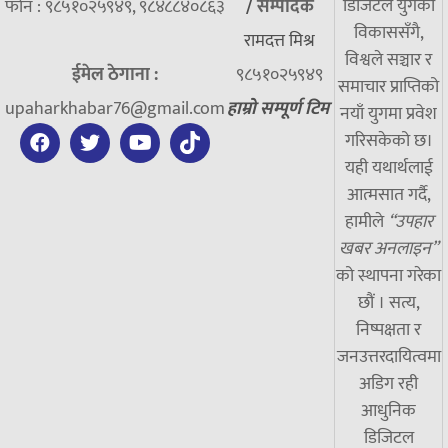
डिजिटल युगको
फोन : ९८५१०२५९४९, ९८४८८४०८६३
/
सम्पादक
विकाससँगै,
रामदत्त मिश्र
विश्वले सञ्चार र
ईमेल ठेगाना :
९८५१०२५९४९
समाचार प्राप्तिको
upaharkhabar76@gmail.com
हाम्रो सम्पूर्ण टिम
नयाँ युगमा प्रवेश
गरिसकेको छ।
यही यथार्थलाई
आत्मसात गर्दै,
हामीले
“उपहार
खबर अनलाइन”
को स्थापना गरेका
छौं । सत्य,
निष्पक्षता र
जनउत्तरदायित्वमा
अडिग रही
आधुनिक
डिजिटल