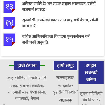
१३
अविरल वर्षाले देशभर सडक सञ्जाल अस्तव्यस्त, दर्जनौँ
राजमार्ग अवरुद्ध
१४
सुनकोसीमा खसेको कार र तीन यात्रु अझै बेपत्ता, खोजी
कार्य जारी
१५
कांग्रेस आधिकारिकता विवादमा पुनरवलोकन गर्न
सर्वोच्चको अनुमति
हाम्रो ठेगाना
हाम्रो समूह
उपहार
खबरको
उपहार मिडिया नेटवर्क प्रा.लि.
सल्लाहकार
बारेमा
उपहार खबरको कार्यालय
डा. दामाेदर
काठमाडौं –३२, पेप्सीकोला,
पुडासैनी “किशाेर”
सूचना प्रविधिको
काठमाडौँ, नेपाल
तीव्र विस्तार र
सञ्चालक