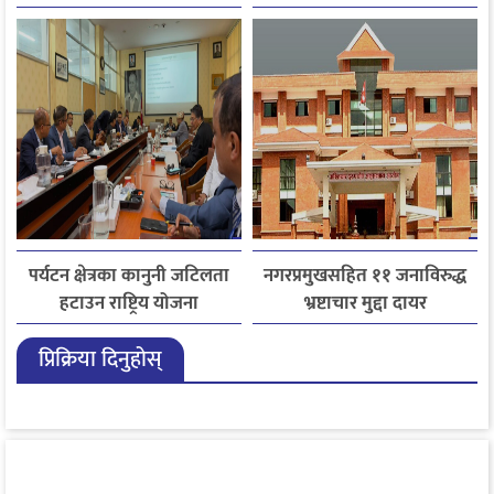
अनिवार्य
प्रतिशत विद्यार्थी उत्तीर्ण
पर्यटन क्षेत्रका कानुनी जटिलता
नगरप्रमुखसहित ११ जनाविरुद्ध
हटाउन राष्ट्रिय योजना
भ्रष्टाचार मुद्दा दायर
आयोगसमक्ष होटल संघ
प्रिक्रिया दिनुहोस्
बागमतीका पाँचबुँदे माग