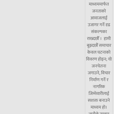
माध्यममार्फत
जनताको
आवाजलाई
उजागर गर्ने दृढ
संकल्पका
राख्दछौँ । हामी
बुझ्दछौं समाचार
केवल घटनाको
विवरण होइन; यो
जनचेतना
जगाउने, विचार
निर्माण गर्ने र
नागरिक
जिम्मेवारीलाई
सशक्त बनाउने
माध्यम हो।