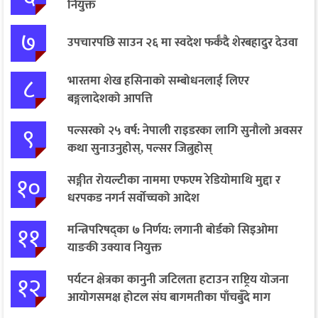
नियुक्त
७
उपचारपछि साउन २६ मा स्वदेश फर्कँदै शेरबहादुर देउवा
८
भारतमा शेख हसिनाको सम्बोधनलाई लिएर
बङ्गलादेशको आपत्ति
९
पल्सरको २५ वर्ष: नेपाली राइडरका लागि सुनौलो अवसर
कथा सुनाउनुहोस्, पल्सर जित्नुहोस्
१०
सङ्गीत रोयल्टीका नाममा एफएम रेडियोमाथि मुद्दा र
धरपकड नगर्न सर्वोच्चको आदेश
११
मन्त्रिपरिषद्का ७ निर्णय: लगानी बोर्डको सिइओमा
याङकी उक्याव नियुक्त
१२
पर्यटन क्षेत्रका कानुनी जटिलता हटाउन राष्ट्रिय योजना
आयोगसमक्ष होटल संघ बागमतीका पाँचबुँदे माग