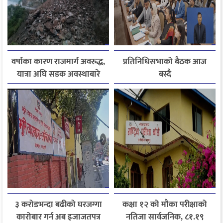
वर्षाका कारण राजमार्ग अवरुद्ध,
प्रतिनिधिसभाको बैठक आज
यात्रा अघि सडक अवस्थाबारे
बस्दै
जानकारी लिन आग्रह
३ करोडभन्दा बढीको घरजग्गा
कक्षा १२ को मौका परीक्षाको
कारोबार गर्न अब इजाजतपत्र
नतिजा सार्वजनिक, ८१.१९