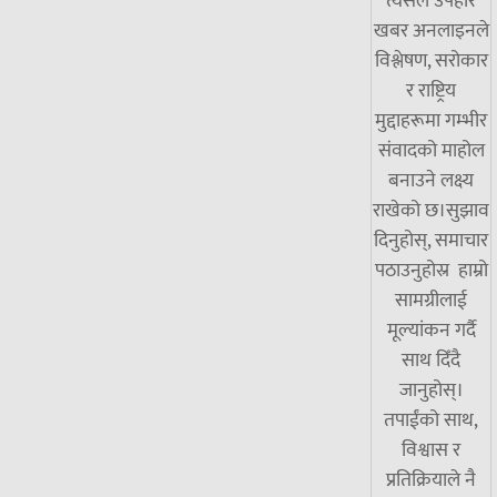
त्यसैले उपहार
खबर अनलाइनले
विश्लेषण, सरोकार
र राष्ट्रिय
मुद्दाहरूमा गम्भीर
संवादको माहोल
बनाउने लक्ष्य
राखेको छ।सुझाव
दिनुहोस्, समाचार
पठाउनुहोस्र हाम्रो
सामग्रीलाई
मूल्यांकन गर्दै
साथ दिँदै
जानुहोस्।
तपाईंको साथ,
विश्वास र
प्रतिक्रियाले नै