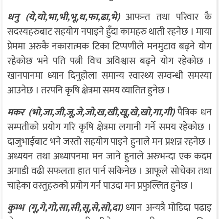
धनु (ये,यो,भा,भी,भू,ध,फा,ढा,भे)
आफन्त तथा परिवार कै
सदस्यहरुबाट सहयोग नपाइने हुँदा कामहरु थाती रहनेछ । माया
प्रेममा अरुकै नकारात्मक टिका टिप्पणीले मनमुटाव बढ्ने योग
रहेकोछ भने पति पत्नी विच अविश्वास बढ्ने योग रहेकोछ ।
खानपानमा ध्यान दिनुहोला समान्य स्वास्थ्य सम्वन्धी समस्या
आउनेछ । तरपनि कृषि क्षेत्रमा समय व्यातित हुनेछ ।
मकर (भो,जा,जी,जू,जे,जो,ख,खी,खू,खे,खो,गा,गी)
पैत्रिक धन
सम्पतीको प्रयोग गरि कृषि क्षेत्रमा लगानी गर्ने समय रहेकोछ ।
दाजुभाईबाट भने जस्तो सहयोग पाइने हुनाले मन प्रशन्न रहनेछ ।
अध्ययन तथा अध्यापनमा मन जाने हुनाले अरुभन्दा एक कदम
अगाडी वढी सफलता हात पार्न सकिनेछ । आफूले सोचेका तथा
चाहेका वस्तुहरुको प्रयोग गर्न पाउदा मन प्रफुल्लित हुनेछ ।
कुम्भ (गू,गे,गो,सा,सी,सू,से,सो,दा)
ध्यान अन्यत्रै मोडिदा पढाइ