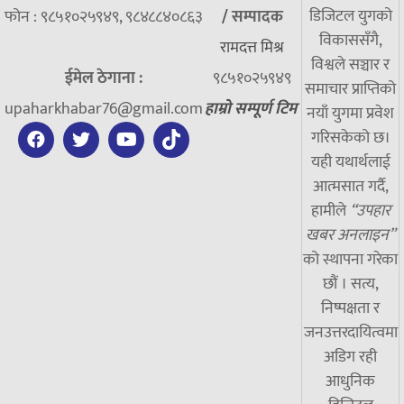
डिजिटल युगको
फोन : ९८५१०२५९४९, ९८४८८४०८६३
/
सम्पादक
विकाससँगै,
रामदत्त मिश्र
विश्वले सञ्चार र
ईमेल ठेगाना :
९८५१०२५९४९
समाचार प्राप्तिको
upaharkhabar76@gmail.com
हाम्रो सम्पूर्ण टिम
नयाँ युगमा प्रवेश
गरिसकेको छ।
यही यथार्थलाई
आत्मसात गर्दै,
हामीले
“उपहार
खबर अनलाइन”
को स्थापना गरेका
छौं । सत्य,
निष्पक्षता र
जनउत्तरदायित्वमा
अडिग रही
आधुनिक