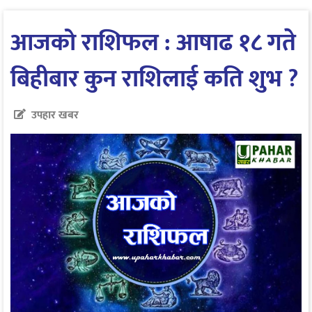
आजको राशिफल : आषाढ १८ गते
बिहीबार कुन राशिलाई कति शुभ ?
उपहार खबर