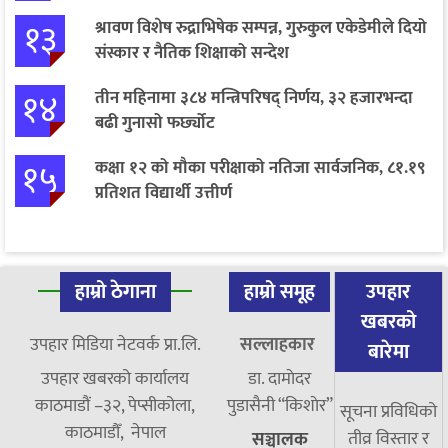
१३
श्रावण विशेष रुद्राभिषेक सम्पन्न, गुरुकुल एकेडेमीले दियो
संस्कार र नैतिक शिक्षाको सन्देश
१४
तीन महिनामा ३८४ मन्त्रिपरिषद् निर्णय, ३२ हजारभन्दा
बढी गुनासो फर्छ्योट
१५
कक्षा १२ को मौका परीक्षाको नतिजा सार्वजनिक, ८१.१९
प्रतिशत विद्यार्थी उत्तीर्ण
हाम्रो ठेगाना
हाम्रो समूह
उपहार
खबरको
उपहार मिडिया नेटवर्क प्रा.लि.
सल्लाहकार
बारेमा
उपहार खबरको कार्यालय
डा. दामाेदर
काठमाडौं –३२, पेप्सीकोला,
पुडासैनी “किशाेर”
सूचना प्रविधिको
काठमाडौँ, नेपाल
तीव्र विस्तार र
सञ्चालक