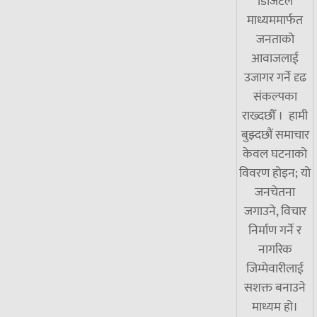
डिजिटल
माध्यममार्फत
जनताको
आवाजलाई
उजागर गर्ने दृढ
संकल्पका
राख्दछौँ । हामी
बुझ्दछौं समाचार
केवल घटनाको
विवरण होइन; यो
जनचेतना
जगाउने, विचार
निर्माण गर्ने र
नागरिक
जिम्मेवारीलाई
सशक्त बनाउने
माध्यम हो।