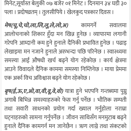
मिनेट,सूर्यास्त बेलुकी ०७ बजेर ०१ मिनेट । दिनमान ३४ घडी ३०
पला । प्रदोषव्रतम् । तुलसीपिये । खेलकुद पत्रकार दिवस ।
मेष(चू,चे,चो,ला,लि,लू,ले,लो,अ)
कामगर्ने सवालमा
आलोचनाको शिकार हुँदा मन खिन्न हुनेछ । व्यापारमा लगानी
गरेपनि आम्दानी कम हुने हुनाले दैनिकी प्रभावित हुनेछ । पढाइ
लेखाइमा मन नजाने हुनाले अरुभन्दा पछि परिनेछ । स्वास्थ्यमा
समस्या आई औषधी खर्च बढ्ने योग रहेकोछ । कार्य क्षेत्रमा
आउने विवादले दैनिक काममा समस्या निम्तिनेछ । माया प्रेममा
एक अर्का विच अविश्वास बढ्ने योग रहेकोछ ।
बृष(ई,ऊ,ए,ओ,वा,वी,वू,वे,वो)
यात्रा हुने भएपनि गन्तब्यमा पुग्नु
अगाबै बिभिन्न समस्याहरुको फेस गर्नु पर्नेछ । भौतिक सम्पती
तथा सवारी साधनको प्रयोग गर्दा ख्याल गर्नुहोला नराम्रा
घट्नाहरुको सामना गर्नुपर्नेछ । जीवन साथिसँग मनमुटाब बढ्ने
हुनाले दैनिक कामगर्न मन जानेछैन । ऋण लाग्ने तथा संकटको