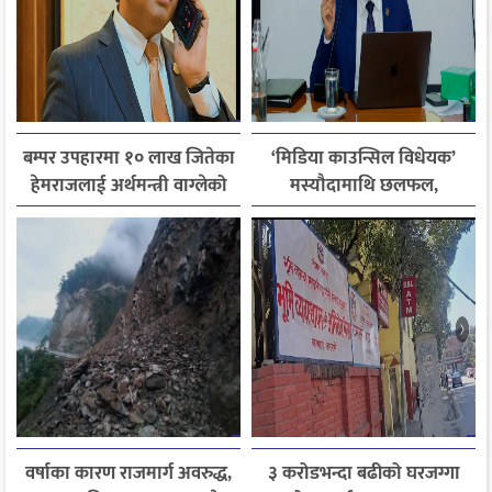
बम्पर उपहारमा १० लाख जितेका
‘मिडिया काउन्सिल विधेयक’
हेमराजलाई अर्थमन्त्री वाग्लेको
मस्यौदामाथि छलफल,
फोन, रुपन्देहीकी सपनाले
एआईदेखि पत्रकारको
जितिन् एक लाख
लाइसेन्ससम्मका विषयमा
सुझाव
वर्षाका कारण राजमार्ग अवरुद्ध,
३ करोडभन्दा बढीको घरजग्गा