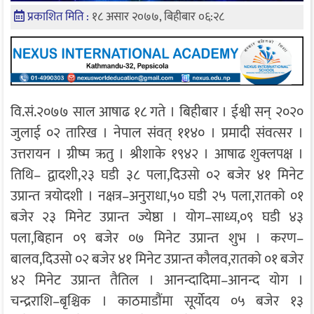
प्रकाशित मिति :
१८ असार २०७७, बिहीबार ०६:२८
वि.सं.२०७७ साल आषाढ १८ गते । बिहीबार । ईश्वी सन् २०२०
जुलाई ०२ तारिख । नेपाल संवत् ११४० । प्रमादी संवत्सर ।
उत्तरायन । ग्रीष्म ऋतु । श्रीशाके १९४२ । आषाढ शुक्लपक्ष ।
तिथि– द्वादशी,२३ घडी ३८ पला,दिउसो ०२ बजेर ४१ मिनेट
उप्रान्त त्रयोदशी । नक्षत्र–अनुराधा,५० घडी २५ पला,रातको ०१
बजेर २३ मिनेट उप्रान्त ज्येष्ठा । योग–साध्य,०९ घडी ४३
पला,बिहान ०९ बजेर ०७ मिनेट उप्रान्त शुभ । करण–
बालव,दिउसो ०२ बजेर ४१ मिनेट उप्रान्त कौलव,रातको ०१ बजेर
४२ मिनेट उप्रान्त तैतिल । आनन्दादिमा–आनन्द योग ।
चन्द्रराशि–बृश्चिक । काठमाडौंमा सूर्योदय ०५ बजेर १३