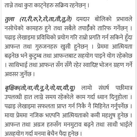
तान्ने तथा कुरा काट्नेहरु सक्रिय रहनेछन् ।
तुला (रा,री,रु,रे,रो,ता,ती,तू,ते)
दमदार बोलिको प्रभावले
नसोचेको कामहरु हुने तथा सबैले तपार्ईँको तारिफ गर्नेछन् ।
पढाइ लेखाइमा प्रविधिको प्रयोग गरि राम्रो प्रगति गर्न सकिने हुँदा
आफन्त तथा गुरुजनहरु खुसी हुनेछन् । प्रेममा आत्मियता
बढ्नेछ भने कुटुम्ब तथा आफन्तबाट सहयोग पाइने योग रहेकोछ
। साथिभाई तथा आफन्त सँग सँगै रहेर स्वादिष्ट भोजन ग्रहण गर्ने
अवसर जुर्नेछ ।
बृश्चिक(तो,ना,नी,नू,ने,नो,या,यी,यू)
लामो संघर्ष पछीमात्र
उपलव्धी हात लाग्ने समय रहेकोले काम गर्दा ध्यान दिनुहोला ।
पढाइ लेखाइमा सफलता प्राप्त गर्न निकै नै मिहिनेत गर्नुपर्नेछ ।
माया प्रेममा नजिक भएपनि आत्मियताको कमी महशुष हुनेछ ।
आफन्त तथा अग्रज हरुसँग मनमुटाव बढ्ने तथा साथी भाईले
असहयोग गर्दा मनमा बेचैन पैदा हुनेछ ।