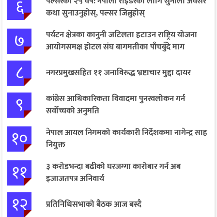
६
पल्सरको २५ वर्ष: नेपाली राइडरका लागि सुनौलो अवसर
कथा सुनाउनुहोस्, पल्सर जित्नुहोस्
७
पर्यटन क्षेत्रका कानुनी जटिलता हटाउन राष्ट्रिय योजना
आयोगसमक्ष होटल संघ बागमतीका पाँचबुँदे माग
८
नगरप्रमुखसहित ११ जनाविरुद्ध भ्रष्टाचार मुद्दा दायर
९
कांग्रेस आधिकारिकता विवादमा पुनरवलोकन गर्न
सर्वोच्चको अनुमति
१०
नेपाल आयल निगमको कार्यकारी निर्देशकमा नागेन्द्र साह
नियुक्त
११
३ करोडभन्दा बढीको घरजग्गा कारोबार गर्न अब
इजाजतपत्र अनिवार्य
१२
प्रतिनिधिसभाको बैठक आज बस्दै