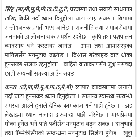
सिंह (मा,मी,मू,मे,मो,टा,टी,टू,टे)
घरजग्गा तथा सवारी साधनको
खरिद बिक्री गर्दा ध्यान दिनुहोला घाटा लाग्न सक्छ । बिद्यामा
सन्तोषजनक प्रगती भएर जानेछ । राजनीति तथा समाजसेवामा
जनताको आलोचनात्मक समर्थन रहनेछ । कृषि तथा पशुपालन
व्यावसाय भने फस्टायर जानेछ । आमा तथा आमासरहका
मानिससँग मनमुटाव वढ्नेछ । विश्वास गरेकाहरु बाट धोका
हुनसक्छ सजक रहनुहोला । वाहिरी वातावरणसँग जुध्न नसक्दा
छाती सम्वन्धी समस्या आउँन सक्छ ।
कन्या (टो,पा,पी,पू,ष,ण,ठ,पे,पो)
व्यापार व्यावसायमा लगानी
गर्दा घाटा हुनसक्छ ध्यान दिनुहोला । सामान्य स्वास्थ्य सम्वन्धी
समस्या आउने हुनाले दैनिक कामकाज गर्न गाह्रो हुनेछ । पढाइ
लेखाइमा ध्यान नजादा अरुभन्दा पछी परिनेछ । मायाप्रेममा
धोका हुनेछ भने पति पत्नीसँग मनमुटाव बढ्न सक्छ । दाजुभाई
तथा छिमेकीसँगको सम्वन्धमा मनमुटाव सिर्जना हुनेछ । खुट्टा