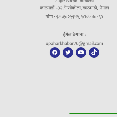
उपहार खबरको कार्यालय
काठमाडौं –३२, पेप्सीकोला, काठमाडौँ, नेपाल
फोन : ९८५१०२५९४९, ९८४८८४०८६३
ईमेल ठेगाना :
upaharkhabar76@gmail.com