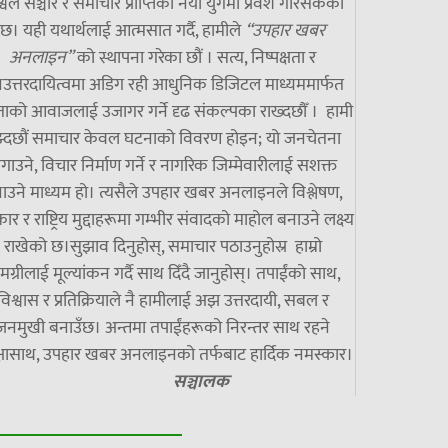
्वले सञ्चार र समाचार प्राप्तिको नयाँ युगमा प्रवेश गरिसकेको
छ। यही यथार्थलाई आत्मसात गर्दै, हामीले
“उपहार खबर
अनलाइन”
को स्थापना गरेका छौं । सत्य, निष्पक्षता र
उत्तरदायित्वमा अडिग रही आधुनिक डिजिटल माध्यममार्फत
ाको आवाजलाई उजागर गर्ने दृढ संकल्पका राख्दछौँ । हामी
झ्दछौं समाचार केवल घटनाको विवरण होइन; यो जनचेतना
गाउने, विचार निर्माण गर्ने र नागरिक जिम्मेवारीलाई सशक्त
ाउने माध्यम हो। त्यसैले उपहार खबर अनलाइनले विश्लेषण,
ार र राष्ट्रिय मुद्दाहरूमा गम्भीर संवादको माहोल बनाउने लक्ष्य
राखेको छ।सुझाव दिनुहोस्, समाचार पठाउनुहोस्र हाम्रो
मग्रीलाई मूल्यांकन गर्दै साथ दिँदै जानुहोस्। तपाईंको साथ,
विश्वास र प्रतिक्रियाले नै हामीलाई अझ उत्तरदायी, सबल र
जनमुखी बनाउँछ। अन्तमा तपाईंहरूको निरन्तर साथ रहने
्षासाथ, उपहार खबर अनलाइनको तर्फबाट हार्दिक नमस्कार।
सञ्चालक