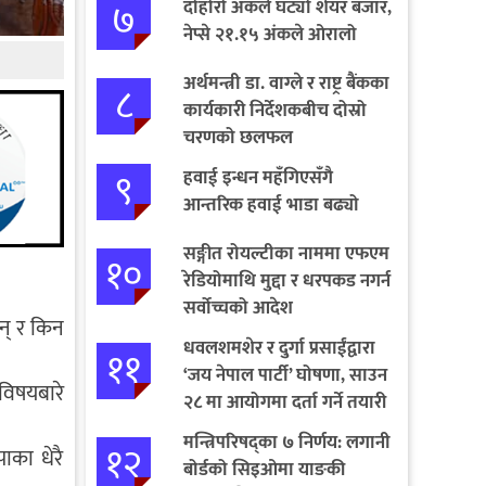
७
दोहोरो अंकले घट्यो शेयर बजार,
नेप्से २१.१५ अंकले ओरालो
अर्थमन्त्री डा. वाग्ले र राष्ट्र बैंकका
८
कार्यकारी निर्देशकबीच दोस्रो
चरणको छलफल
९
हवाई इन्धन महँगिएसँगै
आन्तरिक हवाई भाडा बढ्यो
सङ्गीत रोयल्टीका नाममा एफएम
१०
रेडियोमाथि मुद्दा र धरपकड नगर्न
सर्वोच्चको आदेश
न् र किन
धवलशमशेर र दुर्गा प्रसाईंद्वारा
११
‘जय नेपाल पार्टी’ घोषणा, साउन
 विषयबारे
२८ मा आयोगमा दर्ता गर्ने तयारी
मन्त्रिपरिषद्का ७ निर्णय: लगानी
१२
पाका धेरै
बोर्डको सिइओमा याङकी