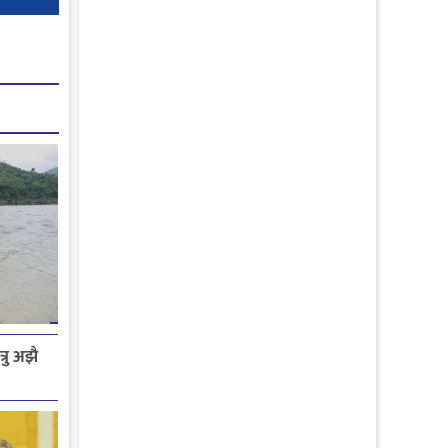
रु अझै