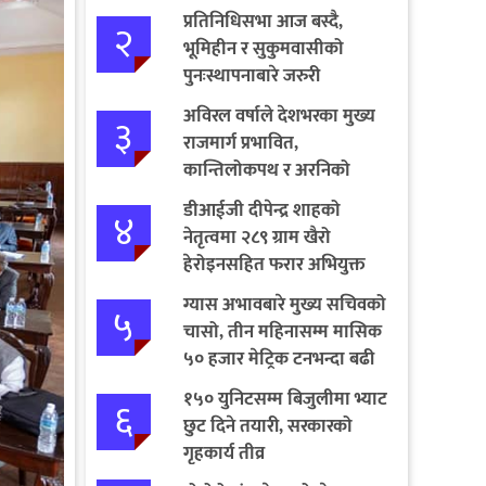
प्रतिनिधिसभा आज बस्दै,
२
भूमिहीन र सुकुमवासीको
पुनःस्थापनाबारे जरुरी
प्रस्तावमाथि छलफल हुने
अविरल वर्षाले देशभरका मुख्य
३
राजमार्ग प्रभावित,
कान्तिलोकपथ र अरनिको
राजमार्ग पूर्ण अवरुद्ध
डीआईजी दीपेन्द्र शाहको
४
नेतृत्वमा २८९ ग्राम खैरो
हेरोइनसहित फरार अभियुक्त
पक्राउ
ग्यास अभावबारे मुख्य सचिवको
५
चासो, तीन महिनासम्म मासिक
५० हजार मेट्रिक टनभन्दा बढी
आयात गर्ने निर्णय
१५० युनिटसम्म बिजुलीमा भ्याट
६
छुट दिने तयारी, सरकारको
गृहकार्य तीव्र