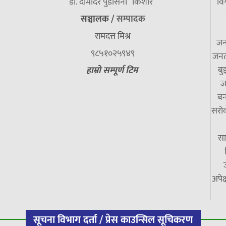
डा. दामाेदर पुडासैनी “किशाेर”
विश
सञ्चालक /
सम्पादक
रामदत्त मिश्र
जन
९८५१०२५९४९
जनत
बु
हाम्रो सम्पूर्ण टिम
ज
बन
सरोक
सा
अपेक
सूचना विभाग दर्ता / प्रेस काउन्सिल सूचिकरण