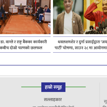
ी डा. वाग्ले र राष्ट्र बैंकका कार्यकारी
धवलशमशेर र दुर्गा प्रसाईंद्वारा ‘ज
देशकबीच दोस्रो चरणको छलफल
पार्टी’ घोषणा, साउन २८ मा आयोगमा दर
तयारी
हाम्रो समूह
सल्लाहकार
सू