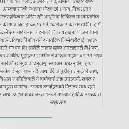
छ। यही यथार्थलाई आत्मसात गर्दै, हामीले
“उपहार खबर
अनलाइन”
को स्थापना गरेका छौं । सत्य, निष्पक्षता र
उत्तरदायित्वमा अडिग रही आधुनिक डिजिटल माध्यममार्फत
ाको आवाजलाई उजागर गर्ने दृढ संकल्पका राख्दछौँ । हामी
झ्दछौं समाचार केवल घटनाको विवरण होइन; यो जनचेतना
गाउने, विचार निर्माण गर्ने र नागरिक जिम्मेवारीलाई सशक्त
ाउने माध्यम हो। त्यसैले उपहार खबर अनलाइनले विश्लेषण,
ार र राष्ट्रिय मुद्दाहरूमा गम्भीर संवादको माहोल बनाउने लक्ष्य
राखेको छ।सुझाव दिनुहोस्, समाचार पठाउनुहोस्र हाम्रो
मग्रीलाई मूल्यांकन गर्दै साथ दिँदै जानुहोस्। तपाईंको साथ,
विश्वास र प्रतिक्रियाले नै हामीलाई अझ उत्तरदायी, सबल र
जनमुखी बनाउँछ। अन्तमा तपाईंहरूको निरन्तर साथ रहने
्षासाथ, उपहार खबर अनलाइनको तर्फबाट हार्दिक नमस्कार।
सञ्चालक