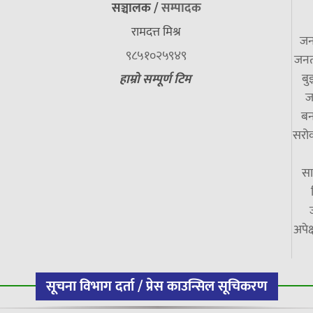
सञ्चालक /
सम्पादक
रामदत्त मिश्र
जन
९८५१०२५९४९
जनत
बु
हाम्रो सम्पूर्ण टिम
ज
बन
सरोक
सा
अपेक
सूचना विभाग दर्ता / प्रेस काउन्सिल सूचिकरण