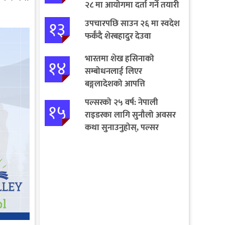
२८ मा आयोगमा दर्ता गर्ने तयारी
१३
उपचारपछि साउन २६ मा स्वदेश
फर्कँदै शेरबहादुर देउवा
भारतमा शेख हसिनाको
१४
सम्बोधनलाई लिएर
बङ्गलादेशको आपत्ति
पल्सरको २५ वर्ष: नेपाली
१५
राइडरका लागि सुनौलो अवसर
कथा सुनाउनुहोस्, पल्सर
जित्नुहोस्