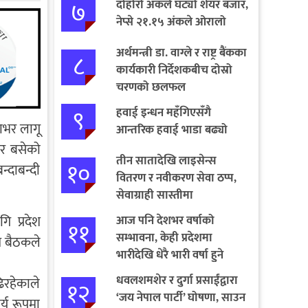
७
दोहोरो अंकले घट्यो शेयर बजार,
नेप्से २१.१५ अंकले ओरालो
अर्थमन्त्री डा. वाग्ले र राष्ट्र बैंकका
८
कार्यकारी निर्देशकबीच दोस्रो
चरणको छलफल
९
हवाई इन्धन महँगिएसँगै
ाभर लागू
आन्तरिक हवाई भाडा बढ्यो
बार बसेको
तीन सातादेखि लाइसेन्स
१०
्दाबन्दी
वितरण र नवीकरण सेवा ठप्प,
सेवाग्राही सास्तीमा
ि प्रदेश
आज पनि देशभर वर्षाको
११
सम्भावना, केही प्रदेशमा
त बैठकले
भारीदेखि धेरै भारी वर्षा हुने
चेतावनी
धवलशमशेर र दुर्गा प्रसाईंद्वारा
िरहेकाले
१२
‘जय नेपाल पार्टी’ घोषणा, साउन
्य रूपमा