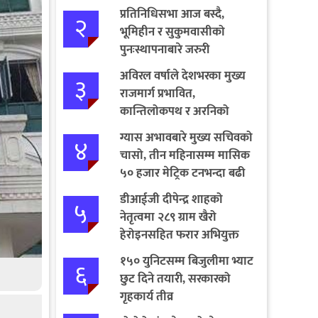
प्रतिनिधिसभा आज बस्दै,
२
भूमिहीन र सुकुमवासीको
पुनःस्थापनाबारे जरुरी
प्रस्तावमाथि छलफल हुने
अविरल वर्षाले देशभरका मुख्य
३
राजमार्ग प्रभावित,
कान्तिलोकपथ र अरनिको
राजमार्ग पूर्ण अवरुद्ध
ग्यास अभावबारे मुख्य सचिवको
४
चासो, तीन महिनासम्म मासिक
५० हजार मेट्रिक टनभन्दा बढी
आयात गर्ने निर्णय
डीआईजी दीपेन्द्र शाहको
५
नेतृत्वमा २८९ ग्राम खैरो
हेरोइनसहित फरार अभियुक्त
पक्राउ
१५० युनिटसम्म बिजुलीमा भ्याट
६
छुट दिने तयारी, सरकारको
गृहकार्य तीव्र