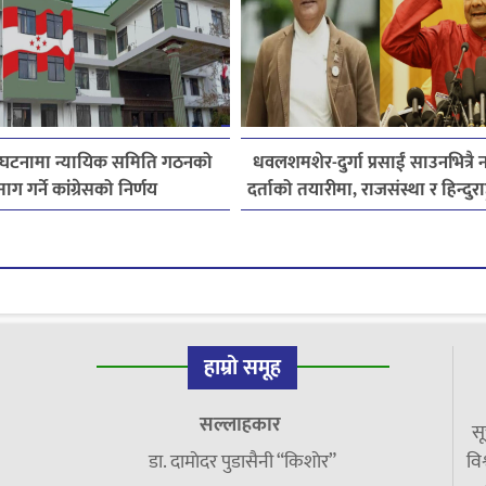
घटनामा न्यायिक समिति गठनको
धवलशमशेर-दुर्गा प्रसाईं साउनभित्रै नय
माग गर्ने कांग्रेसको निर्णय
दर्ताको तयारीमा, राजसंस्था र हिन्दुराष्ट
हाम्रो समूह
सल्लाहकार
सू
डा. दामाेदर पुडासैनी “किशाेर”
विश