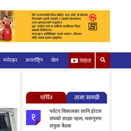
मनाेरञ्जन
अन्तर्राष्ट्रिय
खेल
भिडियो
चर्चित
ताजा सामग्री
पर्यटन विकासका लागि होटल
१
संघको साझा पहल, भक्तपुरमा
संयुक्त बैठक