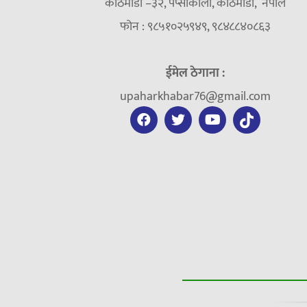
काठमाडौं –३२, पेप्सीकोला, काठमाडौँ, नेपाल
फोन : ९८५१०२५९४९, ९८४८८४०८६३
ईमेल ठेगाना :
upaharkhabar76@gmail.com