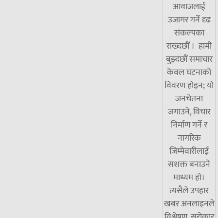
आवाजलाई
उजागर गर्ने दृढ
संकल्पका
राख्दछौँ । हामी
बुझ्दछौं समाचार
केवल घटनाको
विवरण होइन; यो
जनचेतना
जगाउने, विचार
निर्माण गर्ने र
नागरिक
जिम्मेवारीलाई
सशक्त बनाउने
माध्यम हो।
त्यसैले उपहार
खबर अनलाइनले
विश्लेषण, सरोकार