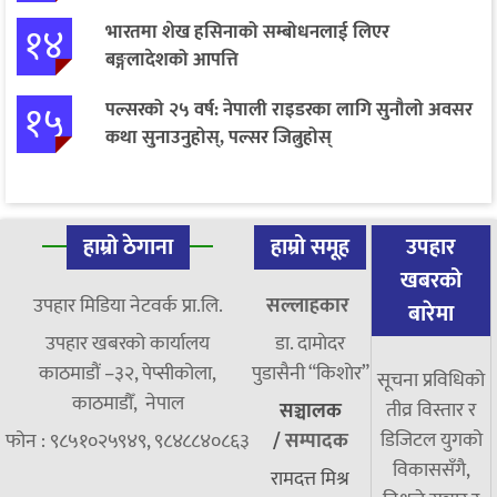
१४
भारतमा शेख हसिनाको सम्बोधनलाई लिएर
बङ्गलादेशको आपत्ति
१५
पल्सरको २५ वर्ष: नेपाली राइडरका लागि सुनौलो अवसर
कथा सुनाउनुहोस्, पल्सर जित्नुहोस्
हाम्रो ठेगाना
हाम्रो समूह
उपहार
खबरको
उपहार मिडिया नेटवर्क प्रा.लि.
सल्लाहकार
बारेमा
उपहार खबरको कार्यालय
डा. दामाेदर
काठमाडौं –३२, पेप्सीकोला,
पुडासैनी “किशाेर”
सूचना प्रविधिको
काठमाडौँ, नेपाल
तीव्र विस्तार र
सञ्चालक
डिजिटल युगको
फोन : ९८५१०२५९४९, ९८४८८४०८६३
/
सम्पादक
विकाससँगै,
रामदत्त मिश्र