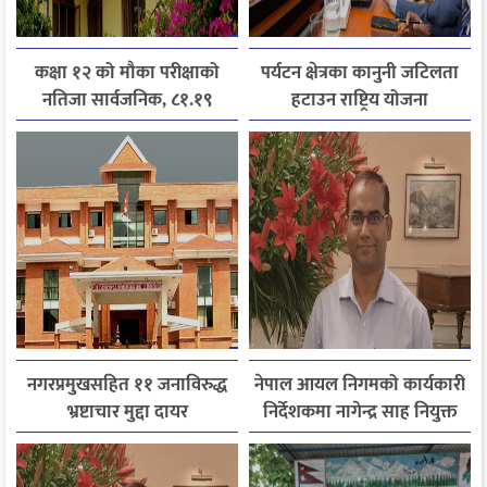
कक्षा १२ को मौका परीक्षाको
पर्यटन क्षेत्रका कानुनी जटिलता
नतिजा सार्वजनिक, ८१.१९
हटाउन राष्ट्रिय योजना
प्रतिशत विद्यार्थी उत्तीर्ण
आयोगसमक्ष होटल संघ
बागमतीका पाँचबुँदे माग
नगरप्रमुखसहित ११ जनाविरुद्ध
नेपाल आयल निगमको कार्यकारी
भ्रष्टाचार मुद्दा दायर
निर्देशकमा नागेन्द्र साह नियुक्त