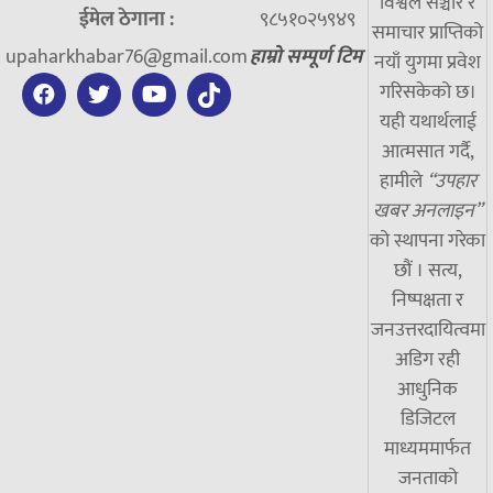
विश्वले सञ्चार र
ईमेल ठेगाना :
९८५१०२५९४९
समाचार प्राप्तिको
upaharkhabar76@gmail.com
हाम्रो सम्पूर्ण टिम
नयाँ युगमा प्रवेश
गरिसकेको छ।
यही यथार्थलाई
आत्मसात गर्दै,
हामीले
“उपहार
खबर अनलाइन”
को स्थापना गरेका
छौं । सत्य,
निष्पक्षता र
जनउत्तरदायित्वमा
अडिग रही
आधुनिक
डिजिटल
माध्यममार्फत
जनताको