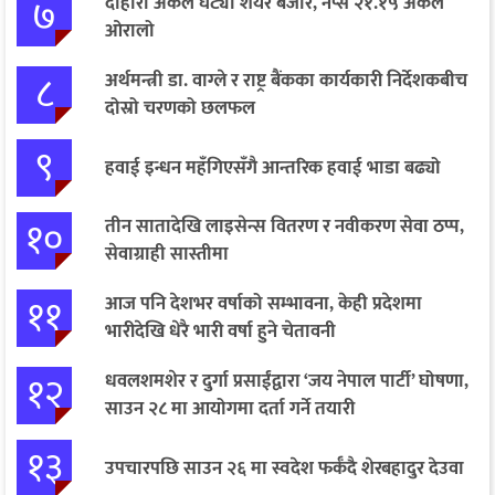
७
दोहोरो अंकले घट्यो शेयर बजार, नेप्से २१.१५ अंकले
ओरालो
८
अर्थमन्त्री डा. वाग्ले र राष्ट्र बैंकका कार्यकारी निर्देशकबीच
दोस्रो चरणको छलफल
९
हवाई इन्धन महँगिएसँगै आन्तरिक हवाई भाडा बढ्यो
१०
तीन सातादेखि लाइसेन्स वितरण र नवीकरण सेवा ठप्प,
सेवाग्राही सास्तीमा
११
आज पनि देशभर वर्षाको सम्भावना, केही प्रदेशमा
भारीदेखि धेरै भारी वर्षा हुने चेतावनी
१२
धवलशमशेर र दुर्गा प्रसाईंद्वारा ‘जय नेपाल पार्टी’ घोषणा,
साउन २८ मा आयोगमा दर्ता गर्ने तयारी
१३
उपचारपछि साउन २६ मा स्वदेश फर्कँदै शेरबहादुर देउवा