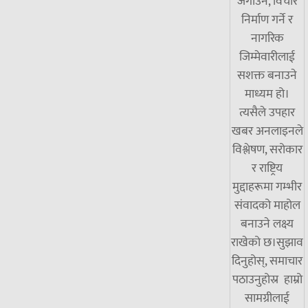
जगाउने, विचार
निर्माण गर्ने र
नागरिक
जिम्मेवारीलाई
सशक्त बनाउने
माध्यम हो।
त्यसैले उपहार
खबर अनलाइनले
विश्लेषण, सरोकार
र राष्ट्रिय
मुद्दाहरूमा गम्भीर
संवादको माहोल
बनाउने लक्ष्य
राखेको छ।सुझाव
दिनुहोस्, समाचार
पठाउनुहोस्र हाम्रो
सामग्रीलाई