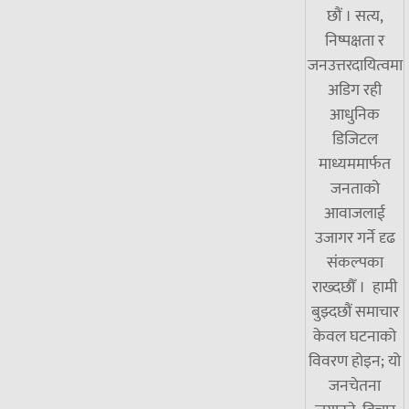
छौं । सत्य,
निष्पक्षता र
जनउत्तरदायित्वमा
अडिग रही
आधुनिक
डिजिटल
माध्यममार्फत
जनताको
आवाजलाई
उजागर गर्ने दृढ
संकल्पका
राख्दछौँ । हामी
बुझ्दछौं समाचार
केवल घटनाको
विवरण होइन; यो
जनचेतना