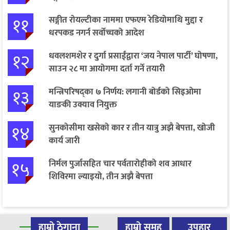
११
सङ्गीत रोयल्टीका नाममा एफएम रेडियोमाथि मुद्दा र
धरपकड नगर्न सर्वोच्चको आदेश
१२
धवलशमशेर र दुर्गा प्रसाईंद्वारा ‘जय नेपाल पार्टी’ घोषणा,
साउन २८ मा आयोगमा दर्ता गर्ने तयारी
१३
मन्त्रिपरिषद्का ७ निर्णय: लगानी बोर्डको सिइओमा
याङकी उक्याव नियुक्त
१४
सुनकोसीमा खसेको कार र तीन यात्रु अझै बेपत्ता, खोजी
कार्य जारी
१५
निर्मल पुर्जासहित चार पर्वतारोहीको शव आधार
शिविरमा ल्याइयो, तीन अझै बेपत्ता
हाम्रो ठेगाना
हाम्रो समूह
उपहार