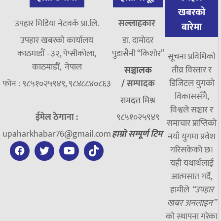
खबरको
उपहार मिडिया नेटवर्क प्रा.लि.
सल्लाहकार
बारेमा
उपहार खबरको कार्यालय
डा. दामाेदर
काठमाडौं –३२, पेप्सीकोला,
पुडासैनी “किशाेर”
सूचना प्रविधिको
काठमाडौँ, नेपाल
तीव्र विस्तार र
सञ्चालक
डिजिटल युगको
फोन : ९८५१०२५९४९, ९८४८८४०८६३
/
सम्पादक
विकाससँगै,
रामदत्त मिश्र
विश्वले सञ्चार र
ईमेल ठेगाना :
९८५१०२५९४९
समाचार प्राप्तिको
upaharkhabar76@gmail.com
हाम्रो सम्पूर्ण टिम
नयाँ युगमा प्रवेश
गरिसकेको छ।
यही यथार्थलाई
आत्मसात गर्दै,
हामीले
“उपहार
खबर अनलाइन”
को स्थापना गरेका