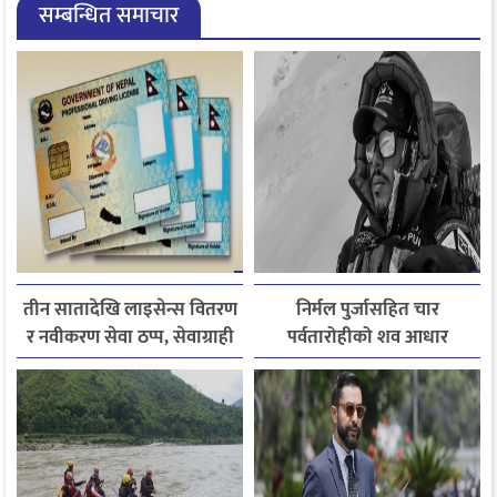
सम्बन्धित समाचार
तीन सातादेखि लाइसेन्स वितरण
निर्मल पुर्जासहित चार
र नवीकरण सेवा ठप्प, सेवाग्राही
पर्वतारोहीको शव आधार
सास्तीमा
शिविरमा ल्याइयो, तीन अझै
बेपत्ता