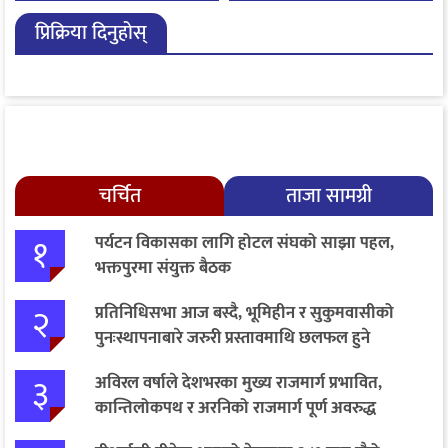
चरणको छलफल
२८ मा आयोगमा दर्ता गर्ने तयारी
प्रिक्रिया दिनुहोस्
चर्चित
ताजा सामग्री
१
पर्यटन विकासका लागि होटल संघको साझा पहल,
भक्तपुरमा संयुक्त बैठक
२
प्रतिनिधिसभा आज बस्दै, भूमिहीन र सुकुमवासीको
पुनःस्थापनाबारे जरुरी प्रस्तावमाथि छलफल हुने
३
अविरल वर्षाले देशभरका मुख्य राजमार्ग प्रभावित,
कान्तिलोकपथ र अरनिको राजमार्ग पूर्ण अवरुद्ध