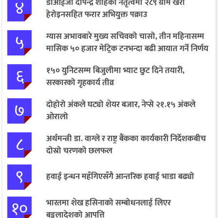
४
डीआईजी दीपेन्द्र शाहको नेतृत्वमा २८९ ग्राम खैरो
हेरोइनसहित फरार अभियुक्त पक्राउ
५
ग्यास अभावबारे मुख्य सचिवको चासो, तीन महिनासम्म
मासिक ५० हजार मेट्रिक टनभन्दा बढी आयात गर्ने निर्णय
६
१५० युनिटसम्म बिजुलीमा भ्याट छुट दिने तयारी,
सरकारको गृहकार्य तीव्र
७
दोहोरो अंकले घट्यो शेयर बजार, नेप्से २१.१५ अंकले
ओरालो
८
अर्थमन्त्री डा. वाग्ले र राष्ट्र बैंकका कार्यकारी निर्देशकबीच
दोस्रो चरणको छलफल
९
हवाई इन्धन महँगिएसँगै आन्तरिक हवाई भाडा बढ्यो
१०
भारतमा शेख हसिनाको सम्बोधनलाई लिएर
बङ्गलादेशको आपत्ति