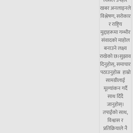
त्यसैले उपहार
खबर अनलाइनले
विश्लेषण, सरोकार
र राष्ट्रिय
मुद्दाहरूमा गम्भीर
संवादको माहोल
बनाउने लक्ष्य
राखेको छ।सुझाव
दिनुहोस्, समाचार
पठाउनुहोस्र हाम्रो
सामग्रीलाई
मूल्यांकन गर्दै
साथ दिँदै
जानुहोस्।
तपाईंको साथ,
विश्वास र
प्रतिक्रियाले नै