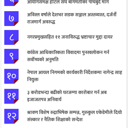
आयोगसमक्ष होटल संघ बागमतीका पाँचबुँदे माग
७
अविरल वर्षाले देशभर सडक सञ्जाल अस्तव्यस्त, दर्जनौँ
राजमार्ग अवरुद्ध
८
नगरप्रमुखसहित ११ जनाविरुद्ध भ्रष्टाचार मुद्दा दायर
९
कांग्रेस आधिकारिकता विवादमा पुनरवलोकन गर्न
सर्वोच्चको अनुमति
१०
नेपाल आयल निगमको कार्यकारी निर्देशकमा नागेन्द्र साह
नियुक्त
११
३ करोडभन्दा बढीको घरजग्गा कारोबार गर्न अब
इजाजतपत्र अनिवार्य
१२
श्रावण विशेष रुद्राभिषेक सम्पन्न, गुरुकुल एकेडेमीले दियो
संस्कार र नैतिक शिक्षाको सन्देश