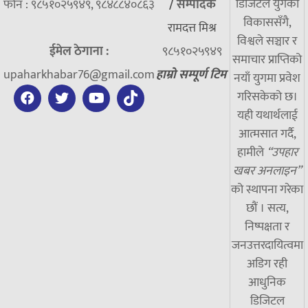
डिजिटल युगको
फोन : ९८५१०२५९४९, ९८४८८४०८६३
/
सम्पादक
विकाससँगै,
रामदत्त मिश्र
विश्वले सञ्चार र
ईमेल ठेगाना :
९८५१०२५९४९
समाचार प्राप्तिको
upaharkhabar76@gmail.com
हाम्रो सम्पूर्ण टिम
नयाँ युगमा प्रवेश
गरिसकेको छ।
यही यथार्थलाई
आत्मसात गर्दै,
हामीले
“उपहार
खबर अनलाइन”
को स्थापना गरेका
छौं । सत्य,
निष्पक्षता र
जनउत्तरदायित्वमा
अडिग रही
आधुनिक
डिजिटल