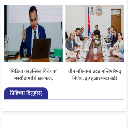
फोन, रुपन्देहीकी सपनाले
जितिन् एक लाख
‘मिडिया काउन्सिल विधेयक’
तीन महिनामा ३८४ मन्त्रिपरिषद्
मस्यौदामाथि छलफल,
निर्णय, ३२ हजारभन्दा बढी
एआईदेखि पत्रकारको
गुनासो फर्छ्योट
प्रिक्रिया दिनुहोस्
लाइसेन्ससम्मका विषयमा
सुझाव