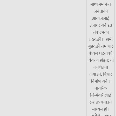
माध्यममार्फत
जनताको
आवाजलाई
उजागर गर्ने दृढ
संकल्पका
राख्दछौँ । हामी
बुझ्दछौं समाचार
केवल घटनाको
विवरण होइन; यो
जनचेतना
जगाउने, विचार
निर्माण गर्ने र
नागरिक
जिम्मेवारीलाई
सशक्त बनाउने
माध्यम हो।