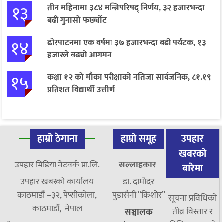
१३
तीन महिनामा ३८४ मन्त्रिपरिषद् निर्णय, ३२ हजारभन्दा
बढी गुनासो फर्छ्योट
१४
ढोरपाटनमा एक वर्षमा ३७ हजारभन्दा बढी पर्यटक, १३
हजारले बढ्यो आगमन
१५
कक्षा १२ को मौका परीक्षाको नतिजा सार्वजनिक, ८१.१९
प्रतिशत विद्यार्थी उत्तीर्ण
हाम्रो ठेगाना
हाम्रो समूह
उपहार
खबरको
उपहार मिडिया नेटवर्क प्रा.लि.
सल्लाहकार
बारेमा
उपहार खबरको कार्यालय
डा. दामाेदर
काठमाडौं –३२, पेप्सीकोला,
पुडासैनी “किशाेर”
सूचना प्रविधिको
काठमाडौँ, नेपाल
तीव्र विस्तार र
सञ्चालक