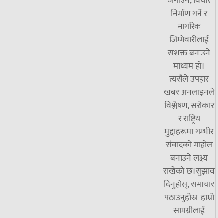
जगाउने, विचार
निर्माण गर्ने र
नागरिक
जिम्मेवारीलाई
सशक्त बनाउने
माध्यम हो।
त्यसैले उपहार
खबर अनलाइनले
विश्लेषण, सरोकार
र राष्ट्रिय
मुद्दाहरूमा गम्भीर
संवादको माहोल
बनाउने लक्ष्य
राखेको छ।सुझाव
दिनुहोस्, समाचार
पठाउनुहोस्र हाम्रो
सामग्रीलाई