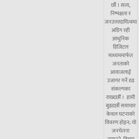
छौं । सत्य,
निष्पक्षता र
जनउत्तरदायित्वमा
अडिग रही
आधुनिक
डिजिटल
माध्यममार्फत
जनताको
आवाजलाई
उजागर गर्ने दृढ
संकल्पका
राख्दछौँ । हामी
बुझ्दछौं समाचार
केवल घटनाको
विवरण होइन; यो
जनचेतना