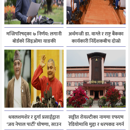
मन्त्रिपरिषद्का ७ निर्णय: लगानी
अर्थमन्त्री डा. वाग्ले र राष्ट्र बैंकका
बोर्डको सिइओमा याङकी
कार्यकारी निर्देशकबीच दोस्रो
उक्याव नियुक्त
चरणको छलफल
धवलशमशेर र दुर्गा प्रसाईंद्वारा
सङ्गीत रोयल्टीका नाममा एफएम
‘जय नेपाल पार्टी’ घोषणा, साउन
रेडियोमाथि मुद्दा र धरपकड नगर्न