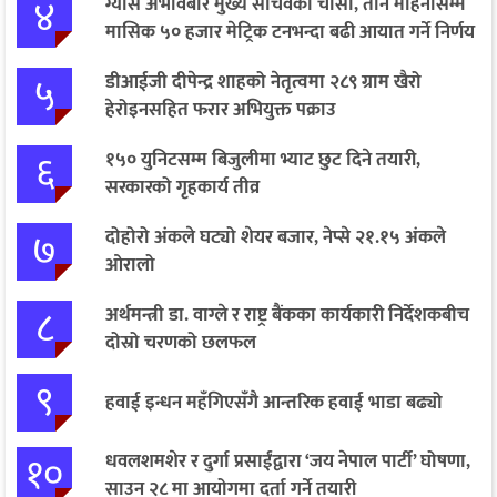
४
ग्यास अभावबारे मुख्य सचिवको चासो, तीन महिनासम्म
मासिक ५० हजार मेट्रिक टनभन्दा बढी आयात गर्ने निर्णय
५
डीआईजी दीपेन्द्र शाहको नेतृत्वमा २८९ ग्राम खैरो
हेरोइनसहित फरार अभियुक्त पक्राउ
६
१५० युनिटसम्म बिजुलीमा भ्याट छुट दिने तयारी,
सरकारको गृहकार्य तीव्र
७
दोहोरो अंकले घट्यो शेयर बजार, नेप्से २१.१५ अंकले
ओरालो
८
अर्थमन्त्री डा. वाग्ले र राष्ट्र बैंकका कार्यकारी निर्देशकबीच
दोस्रो चरणको छलफल
९
हवाई इन्धन महँगिएसँगै आन्तरिक हवाई भाडा बढ्यो
१०
धवलशमशेर र दुर्गा प्रसाईंद्वारा ‘जय नेपाल पार्टी’ घोषणा,
साउन २८ मा आयोगमा दर्ता गर्ने तयारी