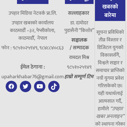
खबरको
उपहार मिडिया नेटवर्क प्रा.लि.
सल्लाहकार
बारेमा
उपहार खबरको कार्यालय
डा. दामाेदर
काठमाडौं –३२, पेप्सीकोला,
पुडासैनी “किशाेर”
सूचना प्रविधिको
काठमाडौँ, नेपाल
तीव्र विस्तार र
सञ्चालक
डिजिटल युगको
फोन : ९८५१०२५९४९, ९८४८८४०८६३
/
सम्पादक
विकाससँगै,
रामदत्त मिश्र
विश्वले सञ्चार र
ईमेल ठेगाना :
९८५१०२५९४९
समाचार प्राप्तिको
upaharkhabar76@gmail.com
हाम्रो सम्पूर्ण टिम
नयाँ युगमा प्रवेश
गरिसकेको छ।
यही यथार्थलाई
आत्मसात गर्दै,
हामीले
“उपहार
खबर अनलाइन”
को स्थापना गरेका