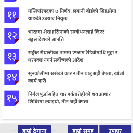
११
मन्त्रिपरिषद्का ७ निर्णय: लगानी बोर्डको सिइओमा
याङकी उक्याव नियुक्त
१२
भारतमा शेख हसिनाको सम्बोधनलाई लिएर
बङ्गलादेशको आपत्ति
१३
सङ्गीत रोयल्टीका नाममा एफएम रेडियोमाथि मुद्दा र
धरपकड नगर्न सर्वोच्चको आदेश
१४
सुनकोसीमा खसेको कार र तीन यात्रु अझै बेपत्ता, खोजी
कार्य जारी
१५
निर्मल पुर्जासहित चार पर्वतारोहीको शव आधार
शिविरमा ल्याइयो, तीन अझै बेपत्ता
हाम्रो ठेगाना
हाम्रो समूह
उपहार