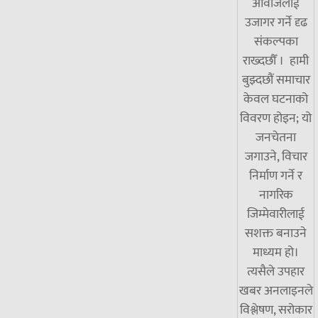
आवाजलाई
उजागर गर्ने दृढ
संकल्पका
राख्दछौँ । हामी
बुझ्दछौं समाचार
केवल घटनाको
विवरण होइन; यो
जनचेतना
जगाउने, विचार
निर्माण गर्ने र
नागरिक
जिम्मेवारीलाई
सशक्त बनाउने
माध्यम हो।
त्यसैले उपहार
खबर अनलाइनले
विश्लेषण, सरोकार