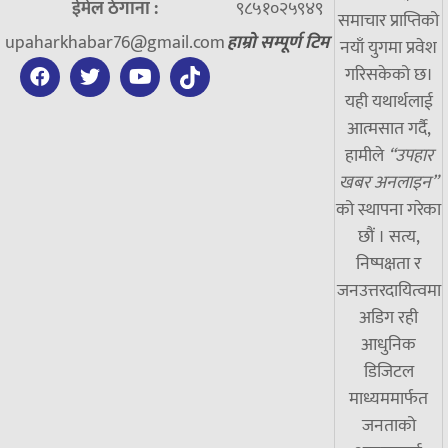
ईमेल ठेगाना :
९८५१०२५९४९
समाचार प्राप्तिको
upaharkhabar76@gmail.com
हाम्रो सम्पूर्ण टिम
नयाँ युगमा प्रवेश
गरिसकेको छ।
यही यथार्थलाई
आत्मसात गर्दै,
हामीले
“उपहार
खबर अनलाइन”
को स्थापना गरेका
छौं । सत्य,
निष्पक्षता र
जनउत्तरदायित्वमा
अडिग रही
आधुनिक
डिजिटल
माध्यममार्फत
जनताको