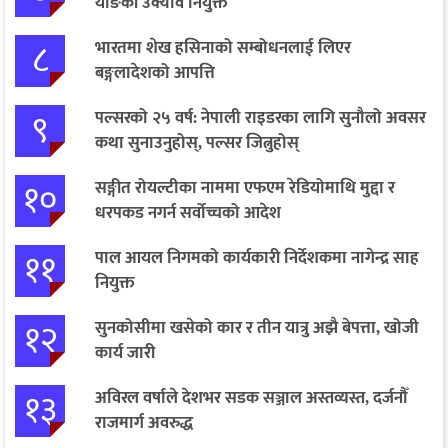
याङकी उक्याव नियुक्त
८
भारतमा शेख हसिनाको सम्बोधनलाई लिएर
बङ्गलादेशको आपत्ति
९
पल्सरको २५ वर्ष: नेपाली राइडरका लागि सुनौलो अवसर
कथा सुनाउनुहोस्, पल्सर जित्नुहोस्
१०
सङ्गीत रोयल्टीका नाममा एफएम रेडियोमाथि मुद्दा र
धरपकड नगर्न सर्वोच्चको आदेश
११
पाल आयल निगमको कार्यकारी निर्देशकमा नागेन्द्र साह
नियुक्त
१२
सुनकोसीमा खसेको कार र तीन यात्रु अझै बेपत्ता, खोजी
कार्य जारी
१३
अविरल वर्षाले देशभर सडक सञ्जाल अस्तव्यस्त, दर्जनौँ
राजमार्ग अवरुद्ध