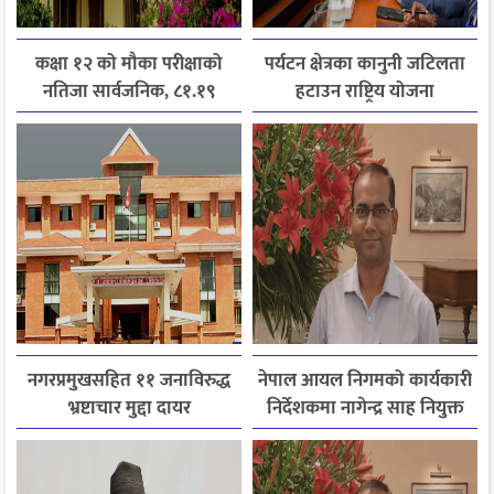
कक्षा १२ को मौका परीक्षाको
पर्यटन क्षेत्रका कानुनी जटिलता
नतिजा सार्वजनिक, ८१.१९
हटाउन राष्ट्रिय योजना
प्रतिशत विद्यार्थी उत्तीर्ण
आयोगसमक्ष होटल संघ
बागमतीका पाँचबुँदे माग
नगरप्रमुखसहित ११ जनाविरुद्ध
नेपाल आयल निगमको कार्यकारी
भ्रष्टाचार मुद्दा दायर
निर्देशकमा नागेन्द्र साह नियुक्त