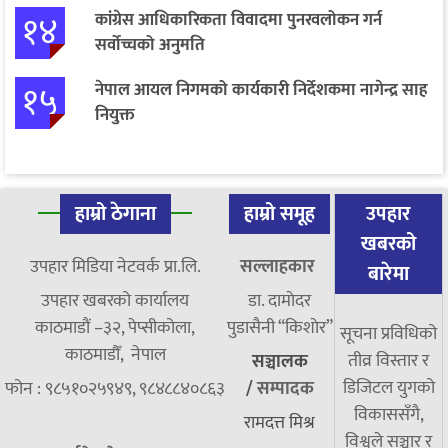
१४
कांग्रेस आधिकारिकता विवादमा पुनरवलोकन गर्न
सर्वोच्चको अनुमति
१५
नेपाल आयल निगमको कार्यकारी निर्देशकमा नागेन्द्र साह
नियुक्त
हाम्रो ठेगाना
हाम्रो समूह
उपहार
खबरको
उपहार मिडिया नेटवर्क प्रा.लि.
सल्लाहकार
बारेमा
उपहार खबरको कार्यालय
डा. दामाेदर
काठमाडौं –३२, पेप्सीकोला,
पुडासैनी “किशाेर”
सूचना प्रविधिको
काठमाडौँ, नेपाल
तीव्र विस्तार र
सञ्चालक
डिजिटल युगको
फोन : ९८५१०२५९४९, ९८४८८४०८६३
/
सम्पादक
विकाससँगै,
रामदत्त मिश्र
विश्वले सञ्चार र