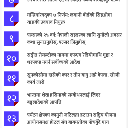
८
मन्त्रिपरिषद्का ७ निर्णय: लगानी बोर्डको सिइओमा
याङकी उक्याव नियुक्त
९
पल्सरको २५ वर्ष: नेपाली राइडरका लागि सुनौलो अवसर
कथा सुनाउनुहोस्, पल्सर जित्नुहोस्
१०
सङ्गीत रोयल्टीका नाममा एफएम रेडियोमाथि मुद्दा र
धरपकड नगर्न सर्वोच्चको आदेश
११
सुनकोसीमा खसेको कार र तीन यात्रु अझै बेपत्ता, खोजी
कार्य जारी
१२
भारतमा शेख हसिनाको सम्बोधनलाई लिएर
बङ्गलादेशको आपत्ति
१३
पर्यटन क्षेत्रका कानुनी जटिलता हटाउन राष्ट्रिय योजना
आयोगसमक्ष होटल संघ बागमतीका पाँचबुँदे माग