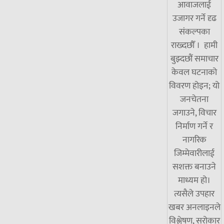
आवाजलाई
उजागर गर्ने दृढ
संकल्पका
राख्दछौँ । हामी
बुझ्दछौं समाचार
केवल घटनाको
विवरण होइन; यो
जनचेतना
जगाउने, विचार
निर्माण गर्ने र
नागरिक
जिम्मेवारीलाई
सशक्त बनाउने
माध्यम हो।
त्यसैले उपहार
खबर अनलाइनले
विश्लेषण, सरोकार