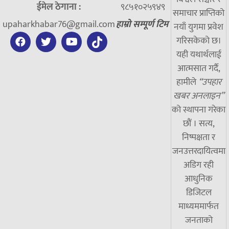
ईमेल ठेगाना :
९८५१०२५९४९
समाचार प्राप्तिको
upaharkhabar76@gmail.com
हाम्रो सम्पूर्ण टिम
नयाँ युगमा प्रवेश
गरिसकेको छ।
यही यथार्थलाई
आत्मसात गर्दै,
हामीले
“उपहार
खबर अनलाइन”
को स्थापना गरेका
छौं । सत्य,
निष्पक्षता र
जनउत्तरदायित्वमा
अडिग रही
आधुनिक
डिजिटल
माध्यममार्फत
जनताको