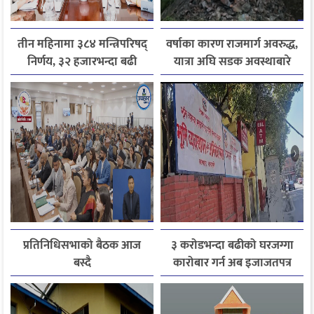
तीन महिनामा ३८४ मन्त्रिपरिषद्
वर्षाका कारण राजमार्ग अवरुद्ध,
निर्णय, ३२ हजारभन्दा बढी
यात्रा अघि सडक अवस्थाबारे
गुनासो फर्छ्योट
जानकारी लिन आग्रह
प्रतिनिधिसभाको बैठक आज
३ करोडभन्दा बढीको घरजग्गा
बस्दै
कारोबार गर्न अब इजाजतपत्र
अनिवार्य