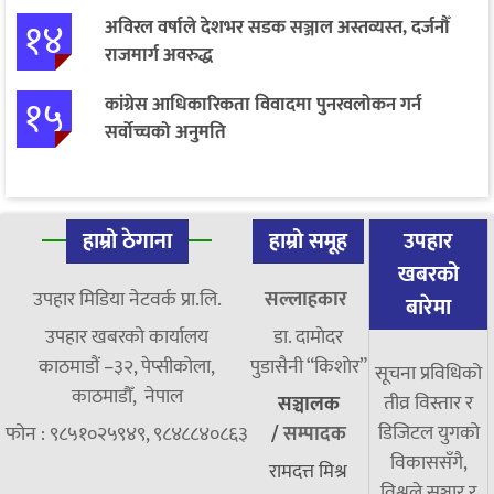
१४
अविरल वर्षाले देशभर सडक सञ्जाल अस्तव्यस्त, दर्जनौँ
राजमार्ग अवरुद्ध
१५
कांग्रेस आधिकारिकता विवादमा पुनरवलोकन गर्न
सर्वोच्चको अनुमति
हाम्रो ठेगाना
हाम्रो समूह
उपहार
खबरको
उपहार मिडिया नेटवर्क प्रा.लि.
सल्लाहकार
बारेमा
उपहार खबरको कार्यालय
डा. दामाेदर
काठमाडौं –३२, पेप्सीकोला,
पुडासैनी “किशाेर”
सूचना प्रविधिको
काठमाडौँ, नेपाल
तीव्र विस्तार र
सञ्चालक
डिजिटल युगको
फोन : ९८५१०२५९४९, ९८४८८४०८६३
/
सम्पादक
विकाससँगै,
रामदत्त मिश्र
विश्वले सञ्चार र