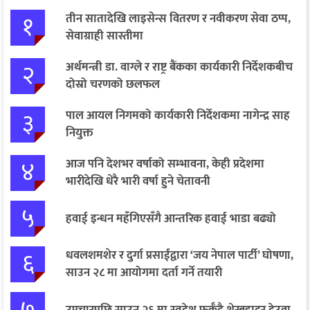
१
तीन सातादेखि लाइसेन्स वितरण र नवीकरण सेवा ठप्प,
सेवाग्राही सास्तीमा
२
अर्थमन्त्री डा. वाग्ले र राष्ट्र बैंकका कार्यकारी निर्देशकबीच
दोस्रो चरणको छलफल
३
पाल आयल निगमको कार्यकारी निर्देशकमा नागेन्द्र साह
नियुक्त
४
आज पनि देशभर वर्षाको सम्भावना, केही प्रदेशमा
भारीदेखि धेरै भारी वर्षा हुने चेतावनी
५
हवाई इन्धन महँगिएसँगै आन्तरिक हवाई भाडा बढ्यो
६
धवलशमशेर र दुर्गा प्रसाईंद्वारा ‘जय नेपाल पार्टी’ घोषणा,
साउन २८ मा आयोगमा दर्ता गर्ने तयारी
७
उपचारपछि साउन २६ मा स्वदेश फर्कँदै शेरबहादुर देउवा