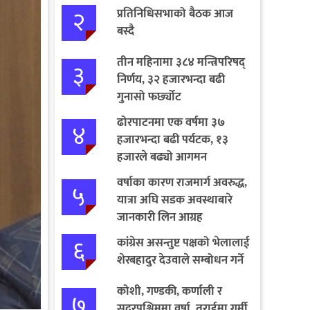
२
प्रतिनिधिसभाको बैठक आज
बस्दै
तीन महिनामा ३८४ मन्त्रिपरिषद्
३
निर्णय, ३२ हजारभन्दा बढी
गुनासो फर्छ्योट
ढोरपाटनमा एक वर्षमा ३७
४
हजारभन्दा बढी पर्यटक, १३
हजारले बढ्यो आगमन
वर्षाका कारण राजमार्ग अवरुद्ध,
५
यात्रा अघि सडक अवस्थाबारे
जानकारी लिन आग्रह
६
कांग्रेस असन्तुष्ट पक्षको भेलालाई
शेरबहादुर देउवाले सम्बोधन गर्ने
कोशी, गण्डकी, कर्णाली र
७
सुदूरपश्चिममा वर्षा, तराईमा गर्मी