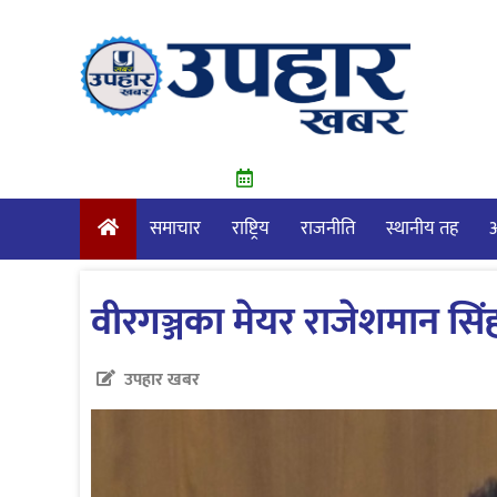
Skip
to
content
समाचार
राष्ट्रिय
राजनीति
स्थानीय तह
आ
वीरगञ्जका मेयर राजेशमान सिंहस
उपहार खबर