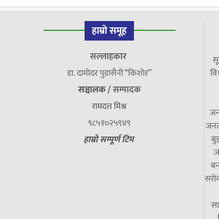
हाम्रो समूह
सल्लाहकार
सू
डा. दामाेदर पुडासैनी “किशाेर”
विश
सञ्चालक /
सम्पादक
रामदत्त मिश्र
जन
९८५१०२५९४९
जनत
बु
हाम्रो सम्पूर्ण टिम
ज
बन
सरोक
सा