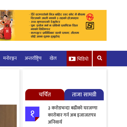
मनाेरञ्जन
अन्तर्राष्ट्रिय
खेल
भिडियो
चर्चित
ताजा सामग्री
३ करोडभन्दा बढीको घरजग्गा
१
कारोबार गर्न अब इजाजतपत्र
अनिवार्य