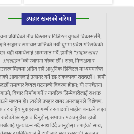
उपहार खबरको बारेमा
चना प्रविधिको तीव्र विस्तार र डिजिटल युगको विकाससँगै,
्वले सञ्चार र समाचार प्राप्तिको नयाँ युगमा प्रवेश गरिसकेको
छ। यही यथार्थलाई आत्मसात गर्दै, हामीले
“उपहार खबर
अनलाइन”
को स्थापना गरेका छौं । सत्य, निष्पक्षता र
उत्तरदायित्वमा अडिग रही आधुनिक डिजिटल माध्यममार्फत
ाको आवाजलाई उजागर गर्ने दृढ संकल्पका राख्दछौँ । हामी
झ्दछौं समाचार केवल घटनाको विवरण होइन; यो जनचेतना
गाउने, विचार निर्माण गर्ने र नागरिक जिम्मेवारीलाई सशक्त
ाउने माध्यम हो। त्यसैले उपहार खबर अनलाइनले विश्लेषण,
ार र राष्ट्रिय मुद्दाहरूमा गम्भीर संवादको माहोल बनाउने लक्ष्य
राखेको छ।सुझाव दिनुहोस्, समाचार पठाउनुहोस्र हाम्रो
मग्रीलाई मूल्यांकन गर्दै साथ दिँदै जानुहोस्। तपाईंको साथ,
विश्वास र प्रतिक्रियाले नै हामीलाई अझ उत्तरदायी, सबल र