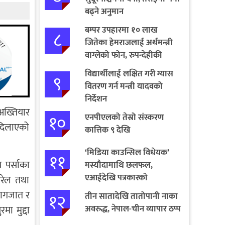
बढ्ने अनुमान
बम्पर उपहारमा १० लाख
८
जितेका हेमराजलाई अर्थमन्त्री
वाग्लेको फोन, रुपन्देहीकी
सपनाले जितिन् एक लाख
विद्यार्थीलाई लक्षित गरी ग्यास
९
वितरण गर्न मन्त्री यादवको
निर्देशन
अख्तियार
१०
एनपीएलको तेस्रो संस्करण
 दिलाएको
कात्तिक ९ देखि
‘मिडिया काउन्सिल विधेयक’
११
 पर्साका
मस्यौदामाथि छलफल,
एआईदेखि पत्रकारको
खरेल तथा
लाइसेन्ससम्मका विषयमा
कागजात र
१२
तीन सातादेखि तातोपानी नाका
सुझाव
अवरुद्ध, नेपाल-चीन व्यापार ठप्प
ा मुद्दा