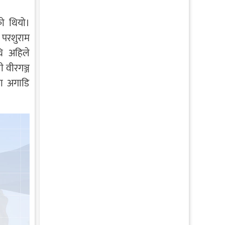
को थियो।
परशुराम
थि अहिले
ी वीरगञ्ज
या अगाडि