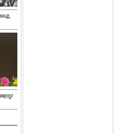
रुद्ध,
ेरबहादुर