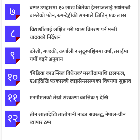
७
बम्पर उपहारमा १० लाख जितेका हेमराजलाई अर्थमन्त्री
वाग्लेको फोन, रुपन्देहीकी सपनाले जितिन् एक लाख
८
विद्यार्थीलाई लक्षित गरी ग्यास वितरण गर्न मन्त्री
यादवको निर्देशन
९
कोशी, गण्डकी, कर्णाली र सुदूरपश्चिममा वर्षा, तराईमा
गर्मी बढ्ने अनुमान
१०
‘मिडिया काउन्सिल विधेयक’ मस्यौदामाथि छलफल,
एआईदेखि पत्रकारको लाइसेन्ससम्मका विषयमा सुझाव
११
एनपीएलको तेस्रो संस्करण कात्तिक ९ देखि
१२
तीन सातादेखि तातोपानी नाका अवरुद्ध, नेपाल-चीन
व्यापार ठप्प