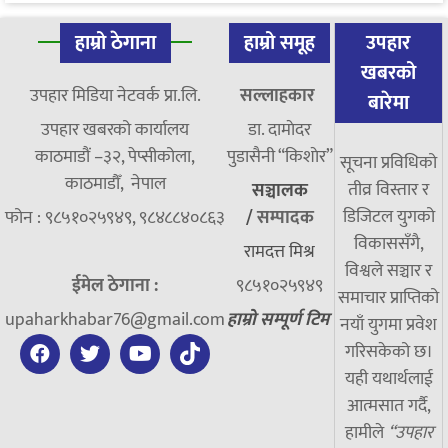
हाम्रो ठेगाना
हाम्रो समूह
उपहार
खबरको
उपहार मिडिया नेटवर्क प्रा.लि.
सल्लाहकार
बारेमा
उपहार खबरको कार्यालय
डा. दामाेदर
काठमाडौं –३२, पेप्सीकोला,
पुडासैनी “किशाेर”
सूचना प्रविधिको
काठमाडौँ, नेपाल
तीव्र विस्तार र
सञ्चालक
डिजिटल युगको
फोन : ९८५१०२५९४९, ९८४८८४०८६३
/
सम्पादक
विकाससँगै,
रामदत्त मिश्र
विश्वले सञ्चार र
ईमेल ठेगाना :
९८५१०२५९४९
समाचार प्राप्तिको
upaharkhabar76@gmail.com
हाम्रो सम्पूर्ण टिम
नयाँ युगमा प्रवेश
गरिसकेको छ।
यही यथार्थलाई
आत्मसात गर्दै,
हामीले
“उपहार