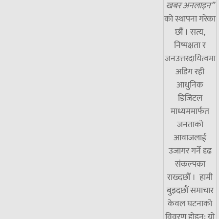
खबर अनलाइन”
को स्थापना गरेका
छौं । सत्य,
निष्पक्षता र
जनउत्तरदायित्वमा
अडिग रही
आधुनिक
डिजिटल
माध्यममार्फत
जनताको
आवाजलाई
उजागर गर्ने दृढ
संकल्पका
राख्दछौँ । हामी
बुझ्दछौं समाचार
केवल घटनाको
विवरण होइन; यो