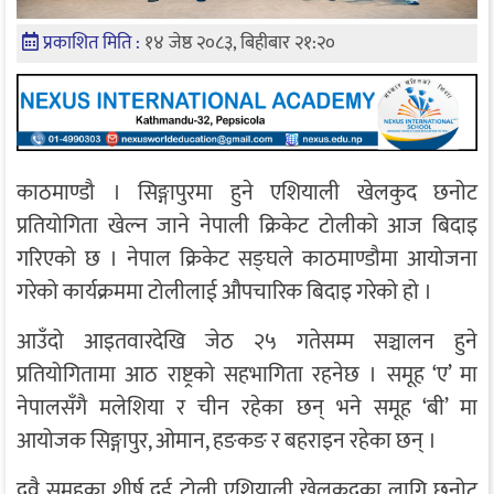
प्रकाशित मिति :
१४ जेष्ठ २०८३, बिहीबार २१:२०
काठमाण्डौ । सिङ्गापुरमा हुने एशियाली खेलकुद छनोट
प्रतियोगिता खेल्न जाने नेपाली क्रिकेट टोलीको आज बिदाइ
गरिएको छ । नेपाल क्रिकेट सङ्घले काठमाण्डौमा आयोजना
गरेको कार्यक्रममा टोलीलाई औपचारिक बिदाइ गरेको हो ।
आउँदो आइतवारदेखि जेठ २५ गतेसम्म सञ्चालन हुने
प्रतियोगितामा आठ राष्ट्रको सहभागिता रहनेछ । समूह ‘ए’ मा
नेपालसँगै मलेशिया र चीन रहेका छन् भने समूह ‘बी’ मा
आयोजक सिङ्गापुर, ओमान, हङकङ र बहराइन रहेका छन् ।
दुवै समूहका शीर्ष दुई टोली एशियाली खेलकुदका लागि छनोट