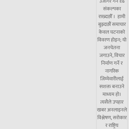
उजागर गर्ने दृढ
संकल्पका
राख्दछौँ । हामी
बुझ्दछौं समाचार
केवल घटनाको
विवरण होइन; यो
जनचेतना
जगाउने, विचार
निर्माण गर्ने र
नागरिक
जिम्मेवारीलाई
सशक्त बनाउने
माध्यम हो।
त्यसैले उपहार
खबर अनलाइनले
विश्लेषण, सरोकार
र राष्ट्रिय