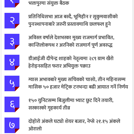
भक्तपुरमा संयुक्त बैठक
२
प्रतिनिधिसभा आज बस्दै, भूमिहीन र सुकुमवासीको
पुनःस्थापनाबारे जरुरी प्रस्तावमाथि छलफल हुने
३
अविरल वर्षाले देशभरका मुख्य राजमार्ग प्रभावित,
कान्तिलोकपथ र अरनिको राजमार्ग पूर्ण अवरुद्ध
४
डीआईजी दीपेन्द्र शाहको नेतृत्वमा २८९ ग्राम खैरो
हेरोइनसहित फरार अभियुक्त पक्राउ
५
ग्यास अभावबारे मुख्य सचिवको चासो, तीन महिनासम्म
मासिक ५० हजार मेट्रिक टनभन्दा बढी आयात गर्ने निर्णय
६
१५० युनिटसम्म बिजुलीमा भ्याट छुट दिने तयारी,
सरकारको गृहकार्य तीव्र
७
दोहोरो अंकले घट्यो शेयर बजार, नेप्से २१.१५ अंकले
ओरालो