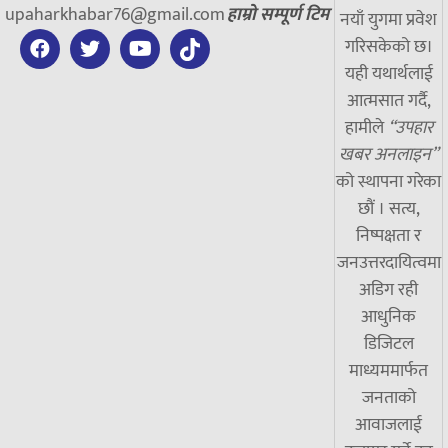
upaharkhabar76@gmail.com
हाम्रो सम्पूर्ण टिम
नयाँ युगमा प्रवेश
गरिसकेको छ।
यही यथार्थलाई
आत्मसात गर्दै,
हामीले
“उपहार
खबर अनलाइन”
को स्थापना गरेका
छौं । सत्य,
निष्पक्षता र
जनउत्तरदायित्वमा
अडिग रही
आधुनिक
डिजिटल
माध्यममार्फत
जनताको
आवाजलाई