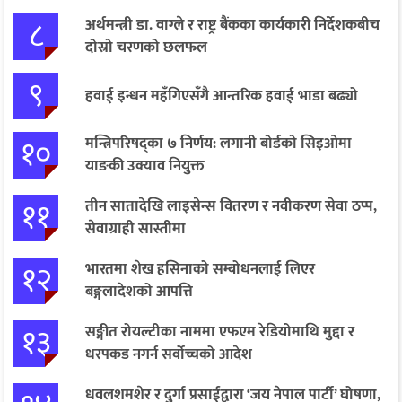
८
अर्थमन्त्री डा. वाग्ले र राष्ट्र बैंकका कार्यकारी निर्देशकबीच
दोस्रो चरणको छलफल
९
हवाई इन्धन महँगिएसँगै आन्तरिक हवाई भाडा बढ्यो
१०
मन्त्रिपरिषद्का ७ निर्णय: लगानी बोर्डको सिइओमा
याङकी उक्याव नियुक्त
११
तीन सातादेखि लाइसेन्स वितरण र नवीकरण सेवा ठप्प,
सेवाग्राही सास्तीमा
१२
भारतमा शेख हसिनाको सम्बोधनलाई लिएर
बङ्गलादेशको आपत्ति
१३
सङ्गीत रोयल्टीका नाममा एफएम रेडियोमाथि मुद्दा र
धरपकड नगर्न सर्वोच्चको आदेश
धवलशमशेर र दुर्गा प्रसाईंद्वारा ‘जय नेपाल पार्टी’ घोषणा,