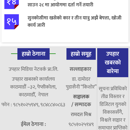
१४
साउन २८ मा आयोगमा दर्ता गर्ने तयारी
१५
सुनकोसीमा खसेको कार र तीन यात्रु अझै बेपत्ता, खोजी
कार्य जारी
हाम्रो ठेगाना
हाम्रो समूह
उपहार
खबरको
उपहार मिडिया नेटवर्क प्रा.लि.
सल्लाहकार
बारेमा
उपहार खबरको कार्यालय
डा. दामाेदर
काठमाडौं –३२, पेप्सीकोला,
पुडासैनी “किशाेर”
सूचना प्रविधिको
काठमाडौँ, नेपाल
तीव्र विस्तार र
सञ्चालक
डिजिटल युगको
फोन : ९८५१०२५९४९, ९८४८८४०८६३
/
सम्पादक
विकाससँगै,
रामदत्त मिश्र
विश्वले सञ्चार र
ईमेल ठेगाना :
९८५१०२५९४९
समाचार प्राप्तिको