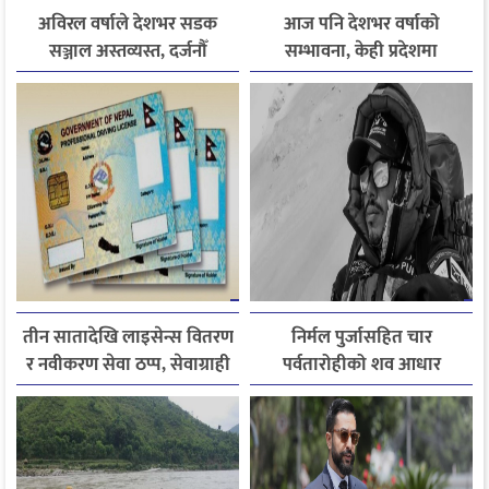
अविरल वर्षाले देशभर सडक
आज पनि देशभर वर्षाको
सञ्जाल अस्तव्यस्त, दर्जनौँ
सम्भावना, केही प्रदेशमा
राजमार्ग अवरुद्ध
भारीदेखि धेरै भारी वर्षा हुने
चेतावनी
तीन सातादेखि लाइसेन्स वितरण
निर्मल पुर्जासहित चार
र नवीकरण सेवा ठप्प, सेवाग्राही
पर्वतारोहीको शव आधार
सास्तीमा
शिविरमा ल्याइयो, तीन अझै
बेपत्ता