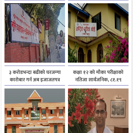
जानकारी लिन आग्रह
३ करोडभन्दा बढीको घरजग्गा
कक्षा १२ को मौका परीक्षाको
कारोबार गर्न अब इजाजतपत्र
नतिजा सार्वजनिक, ८१.१९
अनिवार्य
प्रतिशत विद्यार्थी उत्तीर्ण