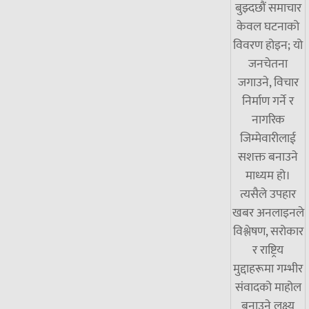
बुझ्दछौं समाचार
केवल घटनाको
विवरण होइन; यो
जनचेतना
जगाउने, विचार
निर्माण गर्ने र
नागरिक
जिम्मेवारीलाई
सशक्त बनाउने
माध्यम हो।
त्यसैले उपहार
खबर अनलाइनले
विश्लेषण, सरोकार
र राष्ट्रिय
मुद्दाहरूमा गम्भीर
संवादको माहोल
बनाउने लक्ष्य