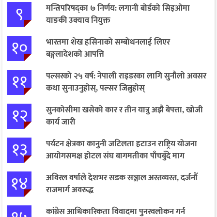
९
मन्त्रिपरिषद्का ७ निर्णय: लगानी बोर्डको सिइओमा
याङकी उक्याव नियुक्त
१०
भारतमा शेख हसिनाको सम्बोधनलाई लिएर
बङ्गलादेशको आपत्ति
११
पल्सरको २५ वर्ष: नेपाली राइडरका लागि सुनौलो अवसर
कथा सुनाउनुहोस्, पल्सर जित्नुहोस्
१२
सुनकोसीमा खसेको कार र तीन यात्रु अझै बेपत्ता, खोजी
कार्य जारी
१३
पर्यटन क्षेत्रका कानुनी जटिलता हटाउन राष्ट्रिय योजना
आयोगसमक्ष होटल संघ बागमतीका पाँचबुँदे माग
१४
अविरल वर्षाले देशभर सडक सञ्जाल अस्तव्यस्त, दर्जनौँ
राजमार्ग अवरुद्ध
कांग्रेस आधिकारिकता विवादमा पुनरवलोकन गर्न