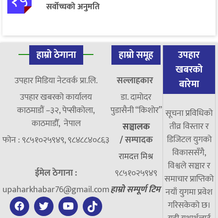
१५
सर्वोच्चको अनुमति
हाम्रो ठेगाना
हाम्रो समूह
उपहार
खबरको
उपहार मिडिया नेटवर्क प्रा.लि.
सल्लाहकार
बारेमा
उपहार खबरको कार्यालय
डा. दामाेदर
काठमाडौं –३२, पेप्सीकोला,
पुडासैनी “किशाेर”
सूचना प्रविधिको
काठमाडौँ, नेपाल
तीव्र विस्तार र
सञ्चालक
डिजिटल युगको
फोन : ९८५१०२५९४९, ९८४८८४०८६३
/
सम्पादक
विकाससँगै,
रामदत्त मिश्र
विश्वले सञ्चार र
ईमेल ठेगाना :
९८५१०२५९४९
समाचार प्राप्तिको
upaharkhabar76@gmail.com
हाम्रो सम्पूर्ण टिम
नयाँ युगमा प्रवेश
गरिसकेको छ।