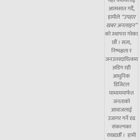
यही यथार्थलाई
आत्मसात गर्दै,
हामीले
“उपहार
खबर अनलाइन”
को स्थापना गरेका
छौं । सत्य,
निष्पक्षता र
जनउत्तरदायित्वमा
अडिग रही
आधुनिक
डिजिटल
माध्यममार्फत
जनताको
आवाजलाई
उजागर गर्ने दृढ
संकल्पका
राख्दछौँ । हामी