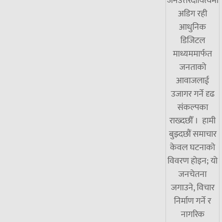
जनउत्तरदायित्वमा
अडिग रही
आधुनिक
डिजिटल
माध्यममार्फत
जनताको
आवाजलाई
उजागर गर्ने दृढ
संकल्पका
राख्दछौँ । हामी
बुझ्दछौं समाचार
केवल घटनाको
विवरण होइन; यो
जनचेतना
जगाउने, विचार
निर्माण गर्ने र
नागरिक