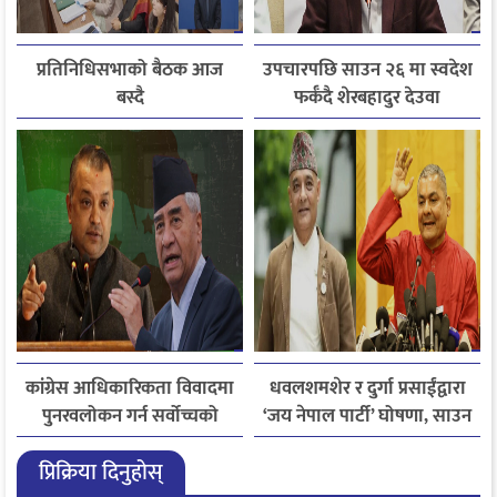
प्रतिनिधिसभाको बैठक आज
उपचारपछि साउन २६ मा स्वदेश
बस्दै
फर्कँदै शेरबहादुर देउवा
कांग्रेस आधिकारिकता विवादमा
धवलशमशेर र दुर्गा प्रसाईंद्वारा
पुनरवलोकन गर्न सर्वोच्चको
‘जय नेपाल पार्टी’ घोषणा, साउन
अनुमति
२८ मा आयोगमा दर्ता गर्ने तयारी
प्रिक्रिया दिनुहोस्