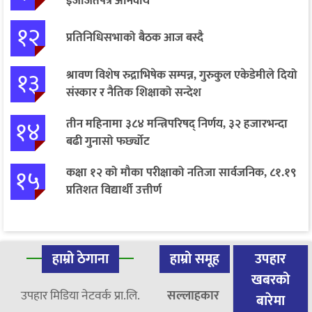
इजाजतपत्र अनिवार्य
१२
प्रतिनिधिसभाको बैठक आज बस्दै
१३
श्रावण विशेष रुद्राभिषेक सम्पन्न, गुरुकुल एकेडेमीले दियो
संस्कार र नैतिक शिक्षाको सन्देश
१४
तीन महिनामा ३८४ मन्त्रिपरिषद् निर्णय, ३२ हजारभन्दा
बढी गुनासो फर्छ्योट
१५
कक्षा १२ को मौका परीक्षाको नतिजा सार्वजनिक, ८१.१९
प्रतिशत विद्यार्थी उत्तीर्ण
हाम्रो ठेगाना
हाम्रो समूह
उपहार
खबरको
उपहार मिडिया नेटवर्क प्रा.लि.
सल्लाहकार
बारेमा