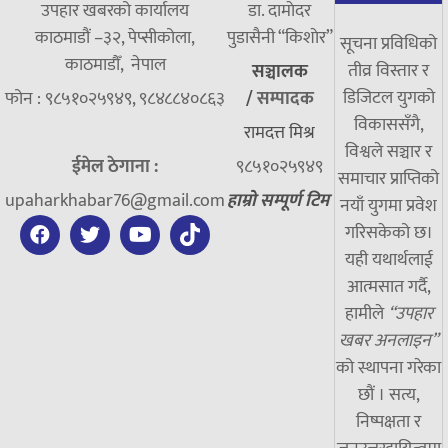
उपहार खबरको कार्यालय
डा. दामाेदर
काठमाडौं –३२, पेप्सीकोला,
पुडासैनी “किशाेर”
सूचना प्रविधिको
काठमाडौँ, नेपाल
तीव्र विस्तार र
सञ्चालक
डिजिटल युगको
फोन : ९८५१०२५९४९, ९८४८८४०८६३
/
सम्पादक
विकाससँगै,
रामदत्त मिश्र
विश्वले सञ्चार र
ईमेल ठेगाना :
९८५१०२५९४९
समाचार प्राप्तिको
upaharkhabar76@gmail.com
हाम्रो सम्पूर्ण टिम
नयाँ युगमा प्रवेश
गरिसकेको छ।
यही यथार्थलाई
आत्मसात गर्दै,
हामीले
“उपहार
खबर अनलाइन”
को स्थापना गरेका
छौं । सत्य,
निष्पक्षता र