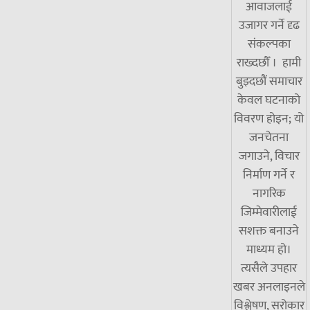
आवाजलाई
उजागर गर्ने दृढ
संकल्पका
राख्दछौँ । हामी
बुझ्दछौं समाचार
केवल घटनाको
विवरण होइन; यो
जनचेतना
जगाउने, विचार
निर्माण गर्ने र
नागरिक
जिम्मेवारीलाई
सशक्त बनाउने
माध्यम हो।
त्यसैले उपहार
खबर अनलाइनले
विश्लेषण, सरोकार