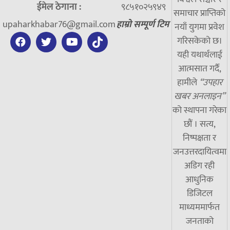
ईमेल ठेगाना :
९८५१०२५९४९
समाचार प्राप्तिको
upaharkhabar76@gmail.com
हाम्रो सम्पूर्ण टिम
नयाँ युगमा प्रवेश
गरिसकेको छ।
यही यथार्थलाई
आत्मसात गर्दै,
हामीले
“उपहार
खबर अनलाइन”
को स्थापना गरेका
छौं । सत्य,
निष्पक्षता र
जनउत्तरदायित्वमा
अडिग रही
आधुनिक
डिजिटल
माध्यममार्फत
जनताको