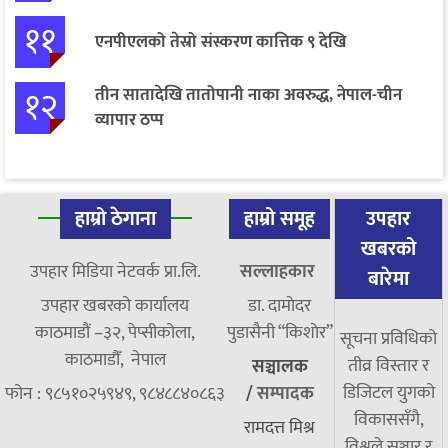
११
एनपीएलको तेस्रो संस्करण कात्तिक ९ देखि
१२
तीन सातादेखि तातोपानी नाका अवरुद्ध, नेपाल-चीन
व्यापार ठप्प
हाम्रो ठेगाना
हाम्रो समूह
उपहार
खबरको
उपहार मिडिया नेटवर्क प्रा.लि.
सल्लाहकार
बारेमा
उपहार खबरको कार्यालय
डा. दामाेदर
काठमाडौं –३२, पेप्सीकोला,
पुडासैनी “किशाेर”
सूचना प्रविधिको
काठमाडौँ, नेपाल
तीव्र विस्तार र
सञ्चालक
डिजिटल युगको
फोन : ९८५१०२५९४९, ९८४८८४०८६३
/
सम्पादक
विकाससँगै,
रामदत्त मिश्र
विश्वले सञ्चार र