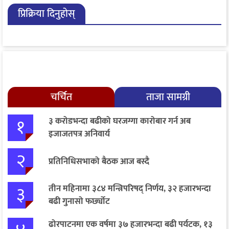
जानकारी लिन आग्रह
अनिवार्य
प्रिक्रिया दिनुहोस्
चर्चित
ताजा सामग्री
१
३ करोडभन्दा बढीको घरजग्गा कारोबार गर्न अब
इजाजतपत्र अनिवार्य
२
प्रतिनिधिसभाको बैठक आज बस्दै
३
तीन महिनामा ३८४ मन्त्रिपरिषद् निर्णय, ३२ हजारभन्दा
बढी गुनासो फर्छ्योट
ढोरपाटनमा एक वर्षमा ३७ हजारभन्दा बढी पर्यटक, १३