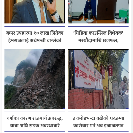
बम्पर उपहारमा १० लाख जितेका
‘मिडिया काउन्सिल विधेयक’
हेमराजलाई अर्थमन्त्री वाग्लेको
मस्यौदामाथि छलफल,
फोन, रुपन्देहीकी सपनाले
एआईदेखि पत्रकारको
जितिन् एक लाख
लाइसेन्ससम्मका विषयमा
सुझाव
वर्षाका कारण राजमार्ग अवरुद्ध,
३ करोडभन्दा बढीको घरजग्गा
यात्रा अघि सडक अवस्थाबारे
कारोबार गर्न अब इजाजतपत्र