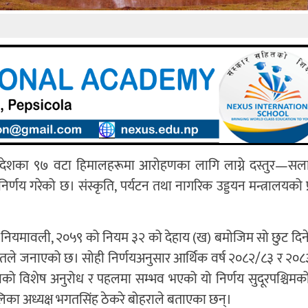
ी प्रदेशका ९७ वटा हिमालहरूमा आरोहणका लागि लाग्ने दस्तुर—स
 निर्णय गरेको छ। संस्कृति, पर्यटन तथा नागरिक उड्डयन मन्त्रालयको प
ी नियमावली, २०५९ को नियम ३२ को देहाय (ख) बमोजिम सो छुट दिने
य स्रोतले जनाएको छ। सोही निर्णयअनुसार आर्थिक वर्ष २०८२/८३ र २०
ाको विशेष अनुरोध र पहलमा सम्भव भएको यो निर्णय सुदूरपश्चिमक
का अध्यक्ष भगतसिंह ठेकरे बोहराले बताएका छन्।