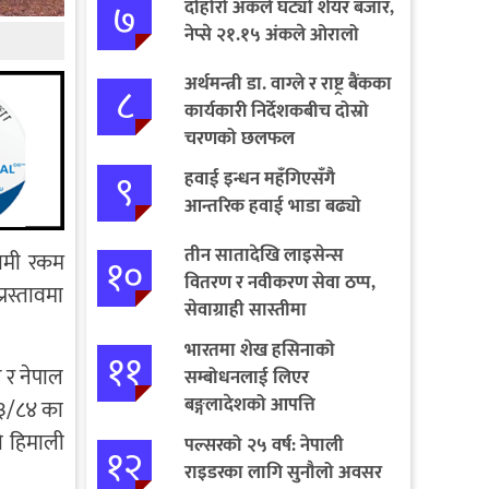
७
दोहोरो अंकले घट्यो शेयर बजार,
नेप्से २१.१५ अंकले ओरालो
अर्थमन्त्री डा. वाग्ले र राष्ट्र बैंकका
८
कार्यकारी निर्देशकबीच दोस्रो
चरणको छलफल
९
हवाई इन्धन महँगिएसँगै
आन्तरिक हवाई भाडा बढ्यो
तीन सातादेखि लाइसेन्स
लामी रकम
१०
वितरण र नवीकरण सेवा ठप्प,
्रस्तावमा
सेवाग्राही सास्तीमा
भारतमा शेख हसिनाको
११
 र नेपाल
सम्बोधनलाई लिएर
बङ्गलादेशको आपत्ति
८३/८४ का
ो हिमाली
पल्सरको २५ वर्ष: नेपाली
१२
राइडरका लागि सुनौलो अवसर