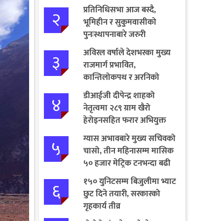
प्रतिनिधिसभा आज बस्दै,
२
भूमिहीन र सुकुमवासीको
पुनःस्थापनाबारे जरुरी
प्रस्तावमाथि छलफल हुने
अविरल वर्षाले देशभरका मुख्य
३
राजमार्ग प्रभावित,
कान्तिलोकपथ र अरनिको
राजमार्ग पूर्ण अवरुद्ध
डीआईजी दीपेन्द्र शाहको
४
नेतृत्वमा २८९ ग्राम खैरो
हेरोइनसहित फरार अभियुक्त
पक्राउ
ग्यास अभावबारे मुख्य सचिवको
५
चासो, तीन महिनासम्म मासिक
५० हजार मेट्रिक टनभन्दा बढी
आयात गर्ने निर्णय
१५० युनिटसम्म बिजुलीमा भ्याट
६
छुट दिने तयारी, सरकारको
गृहकार्य तीव्र