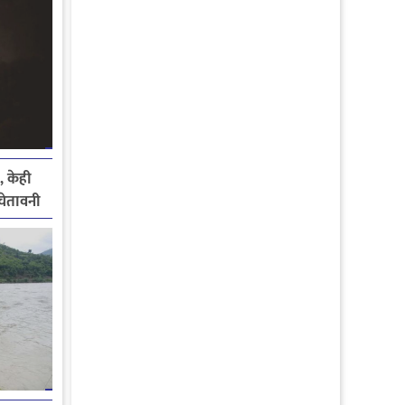
, केही
े चेतावनी