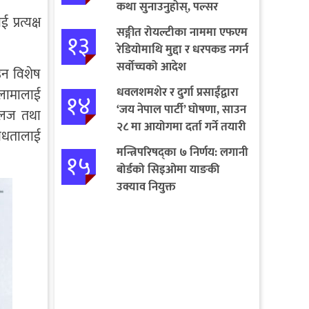
कथा सुनाउनुहोस्, पल्सर
प्रत्यक्ष
जित्नुहोस्
सङ्गीत रोयल्टीका नाममा एफएम
१३
रेडियोमाथि मुद्दा र धरपकड नगर्न
सर्वोच्चको आदेश
ाउन विशेष
धवलशमशेर र दुर्गा प्रसाईंद्वारा
र लामालाई
१४
‘जय नेपाल पार्टी’ घोषणा, साउन
, लज तथा
२८ मा आयोगमा दर्ता गर्ने तयारी
िविधतालाई
मन्त्रिपरिषद्का ७ निर्णय: लगानी
१५
बोर्डको सिइओमा याङकी
उक्याव नियुक्त