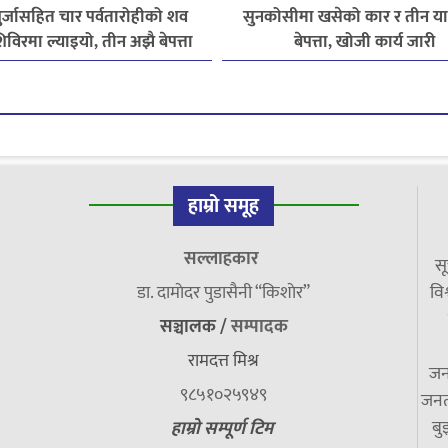
पुर्जासहित चार पर्वतारोहीको शव
सुनकोसीमा खसेको कार र तीन यात्
विरमा ल्याइयो, तीन अझै बेपत्ता
बेपत्ता, खोजी कार्य जारी
हाम्रो समूह
सल्लाहकार
सू
डा. दामाेदर पुडासैनी “किशाेर”
विश
सञ्चालक /
सम्पादक
रामदत्त मिश्र
जन
९८५१०२५९४९
जनत
बु
हाम्रो सम्पूर्ण टिम