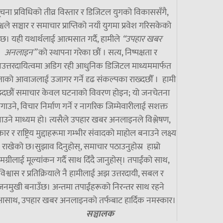
चना प्रविधिको तीव्र विस्तार र डिजिटल युगको विकाससँगै,
्वले सञ्चार र समाचार प्राप्तिको नयाँ युगमा प्रवेश गरिसकेको
छ। यही यथार्थलाई आत्मसात गर्दै, हामीले
“उपहार खबर
अनलाइन”
को स्थापना गरेका छौं । सत्य, निष्पक्षता र
उत्तरदायित्वमा अडिग रही आधुनिक डिजिटल माध्यममार्फत
ाको आवाजलाई उजागर गर्ने दृढ संकल्पका राख्दछौँ । हामी
झ्दछौं समाचार केवल घटनाको विवरण होइन; यो जनचेतना
गाउने, विचार निर्माण गर्ने र नागरिक जिम्मेवारीलाई सशक्त
ाउने माध्यम हो। त्यसैले उपहार खबर अनलाइनले विश्लेषण,
ार र राष्ट्रिय मुद्दाहरूमा गम्भीर संवादको माहोल बनाउने लक्ष्य
राखेको छ।सुझाव दिनुहोस्, समाचार पठाउनुहोस्र हाम्रो
मग्रीलाई मूल्यांकन गर्दै साथ दिँदै जानुहोस्। तपाईंको साथ,
विश्वास र प्रतिक्रियाले नै हामीलाई अझ उत्तरदायी, सबल र
जनमुखी बनाउँछ। अन्तमा तपाईंहरूको निरन्तर साथ रहने
्षासाथ, उपहार खबर अनलाइनको तर्फबाट हार्दिक नमस्कार।
सञ्चालक