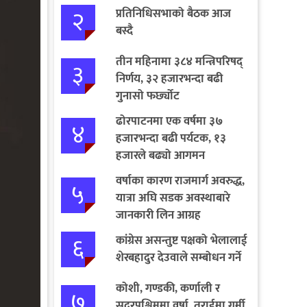
२
प्रतिनिधिसभाको बैठक आज
बस्दै
तीन महिनामा ३८४ मन्त्रिपरिषद्
३
निर्णय, ३२ हजारभन्दा बढी
गुनासो फर्छ्योट
ढोरपाटनमा एक वर्षमा ३७
४
हजारभन्दा बढी पर्यटक, १३
हजारले बढ्यो आगमन
वर्षाका कारण राजमार्ग अवरुद्ध,
५
यात्रा अघि सडक अवस्थाबारे
जानकारी लिन आग्रह
६
कांग्रेस असन्तुष्ट पक्षको भेलालाई
शेरबहादुर देउवाले सम्बोधन गर्ने
कोशी, गण्डकी, कर्णाली र
७
सुदूरपश्चिममा वर्षा, तराईमा गर्मी