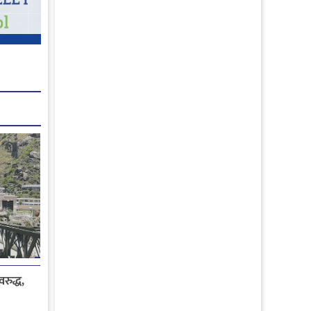
रुद्ध,