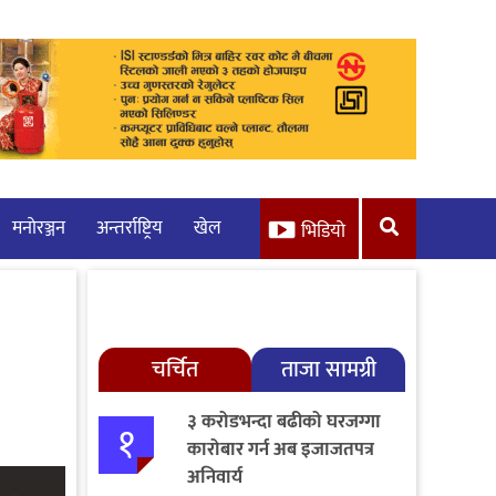
मनाेरञ्जन
अन्तर्राष्ट्रिय
खेल
भिडियो
चर्चित
ताजा सामग्री
३ करोडभन्दा बढीको घरजग्गा
१
कारोबार गर्न अब इजाजतपत्र
अनिवार्य