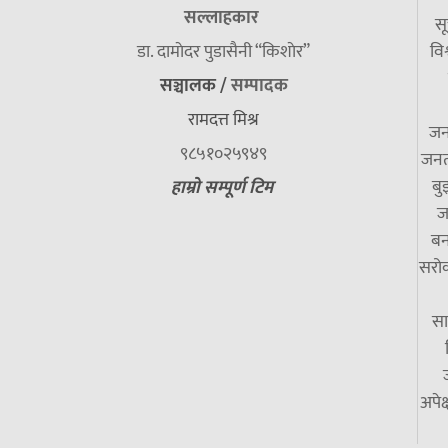
सल्लाहकार
सू
डा. दामाेदर पुडासैनी “किशाेर”
विश
सञ्चालक /
सम्पादक
रामदत्त मिश्र
जन
९८५१०२५९४९
जनत
बु
हाम्रो सम्पूर्ण टिम
ज
बन
सरोक
सा
अपेक