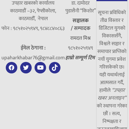
उपहार खबरको कार्यालय
डा. दामाेदर
काठमाडौं –३२, पेप्सीकोला,
पुडासैनी “किशाेर”
सूचना प्रविधिको
काठमाडौँ, नेपाल
तीव्र विस्तार र
सञ्चालक
डिजिटल युगको
फोन : ९८५१०२५९४९, ९८४८८४०८६३
/
सम्पादक
विकाससँगै,
रामदत्त मिश्र
विश्वले सञ्चार र
ईमेल ठेगाना :
९८५१०२५९४९
समाचार प्राप्तिको
upaharkhabar76@gmail.com
हाम्रो सम्पूर्ण टिम
नयाँ युगमा प्रवेश
गरिसकेको छ।
यही यथार्थलाई
आत्मसात गर्दै,
हामीले
“उपहार
खबर अनलाइन”
को स्थापना गरेका
छौं । सत्य,
निष्पक्षता र