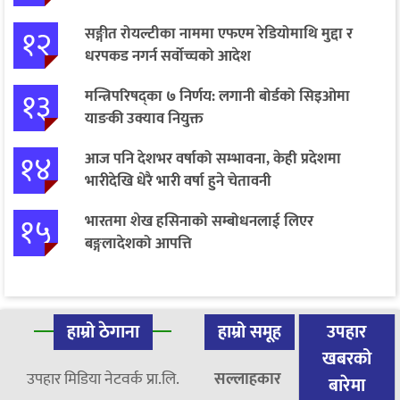
१२
सङ्गीत रोयल्टीका नाममा एफएम रेडियोमाथि मुद्दा र
धरपकड नगर्न सर्वोच्चको आदेश
१३
मन्त्रिपरिषद्का ७ निर्णय: लगानी बोर्डको सिइओमा
याङकी उक्याव नियुक्त
१४
आज पनि देशभर वर्षाको सम्भावना, केही प्रदेशमा
भारीदेखि धेरै भारी वर्षा हुने चेतावनी
१५
भारतमा शेख हसिनाको सम्बोधनलाई लिएर
बङ्गलादेशको आपत्ति
हाम्रो ठेगाना
हाम्रो समूह
उपहार
खबरको
उपहार मिडिया नेटवर्क प्रा.लि.
सल्लाहकार
बारेमा