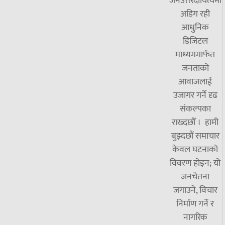
जनउत्तरदायित्वमा
अडिग रही
आधुनिक
डिजिटल
माध्यममार्फत
जनताको
आवाजलाई
उजागर गर्ने दृढ
संकल्पका
राख्दछौँ । हामी
बुझ्दछौं समाचार
केवल घटनाको
विवरण होइन; यो
जनचेतना
जगाउने, विचार
निर्माण गर्ने र
नागरिक