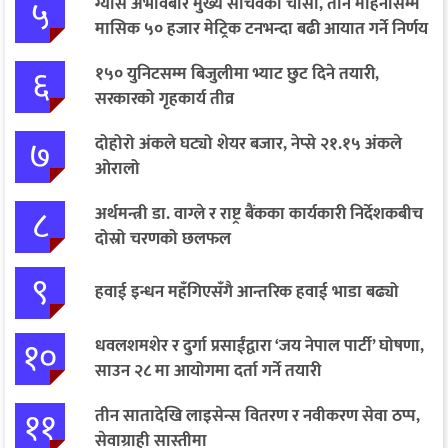
५
ग्यास अभावबारे मुख्य सचिवको चासो, तीन महिनासम्म
मासिक ५० हजार मेट्रिक टनभन्दा बढी आयात गर्ने निर्णय
६
१५० युनिटसम्म बिजुलीमा भ्याट छुट दिने तयारी,
सरकारको गृहकार्य तीव्र
७
दोहोरो अंकले घट्यो शेयर बजार, नेप्से २१.१५ अंकले
ओरालो
८
अर्थमन्त्री डा. वाग्ले र राष्ट्र बैंकका कार्यकारी निर्देशकबीच
दोस्रो चरणको छलफल
९
हवाई इन्धन महँगिएसँगै आन्तरिक हवाई भाडा बढ्यो
१०
धवलशमशेर र दुर्गा प्रसाईंद्वारा ‘जय नेपाल पार्टी’ घोषणा,
साउन २८ मा आयोगमा दर्ता गर्ने तयारी
११
तीन सातादेखि लाइसेन्स वितरण र नवीकरण सेवा ठप्प,
सेवाग्राही सास्तीमा