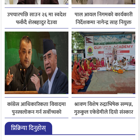
उपचारपछि साउन २६ मा स्वदेश
पाल आयल निगमको कार्यकारी
फर्कँदै शेरबहादुर देउवा
निर्देशकमा नागेन्द्र साह नियुक्त
कांग्रेस आधिकारिकता विवादमा
श्रावण विशेष रुद्राभिषेक सम्पन्न,
पुनरवलोकन गर्न सर्वोच्चको
गुरुकुल एकेडेमीले दियो संस्कार
अनुमति
र नैतिक शिक्षाको सन्देश
प्रिक्रिया दिनुहोस्