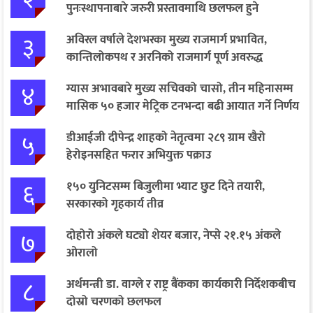
पुनःस्थापनाबारे जरुरी प्रस्तावमाथि छलफल हुने
३
अविरल वर्षाले देशभरका मुख्य राजमार्ग प्रभावित,
कान्तिलोकपथ र अरनिको राजमार्ग पूर्ण अवरुद्ध
४
ग्यास अभावबारे मुख्य सचिवको चासो, तीन महिनासम्म
मासिक ५० हजार मेट्रिक टनभन्दा बढी आयात गर्ने निर्णय
५
डीआईजी दीपेन्द्र शाहको नेतृत्वमा २८९ ग्राम खैरो
हेरोइनसहित फरार अभियुक्त पक्राउ
६
१५० युनिटसम्म बिजुलीमा भ्याट छुट दिने तयारी,
सरकारको गृहकार्य तीव्र
७
दोहोरो अंकले घट्यो शेयर बजार, नेप्से २१.१५ अंकले
ओरालो
८
अर्थमन्त्री डा. वाग्ले र राष्ट्र बैंकका कार्यकारी निर्देशकबीच
दोस्रो चरणको छलफल