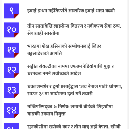
९
हवाई इन्धन महँगिएसँगै आन्तरिक हवाई भाडा बढ्यो
१०
तीन सातादेखि लाइसेन्स वितरण र नवीकरण सेवा ठप्प,
सेवाग्राही सास्तीमा
११
भारतमा शेख हसिनाको सम्बोधनलाई लिएर
बङ्गलादेशको आपत्ति
१२
सङ्गीत रोयल्टीका नाममा एफएम रेडियोमाथि मुद्दा र
धरपकड नगर्न सर्वोच्चको आदेश
१३
धवलशमशेर र दुर्गा प्रसाईंद्वारा ‘जय नेपाल पार्टी’ घोषणा,
साउन २८ मा आयोगमा दर्ता गर्ने तयारी
१४
मन्त्रिपरिषद्का ७ निर्णय: लगानी बोर्डको सिइओमा
याङकी उक्याव नियुक्त
सुनकोसीमा खसेको कार र तीन यात्रु अझै बेपत्ता, खोजी