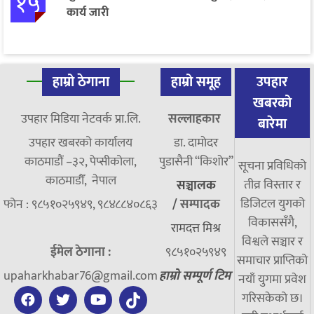
१५
कार्य जारी
हाम्रो ठेगाना
हाम्रो समूह
उपहार
खबरको
उपहार मिडिया नेटवर्क प्रा.लि.
सल्लाहकार
बारेमा
उपहार खबरको कार्यालय
डा. दामाेदर
काठमाडौं –३२, पेप्सीकोला,
पुडासैनी “किशाेर”
सूचना प्रविधिको
काठमाडौँ, नेपाल
तीव्र विस्तार र
सञ्चालक
डिजिटल युगको
फोन : ९८५१०२५९४९, ९८४८८४०८६३
/
सम्पादक
विकाससँगै,
रामदत्त मिश्र
विश्वले सञ्चार र
ईमेल ठेगाना :
९८५१०२५९४९
समाचार प्राप्तिको
upaharkhabar76@gmail.com
हाम्रो सम्पूर्ण टिम
नयाँ युगमा प्रवेश
गरिसकेको छ।