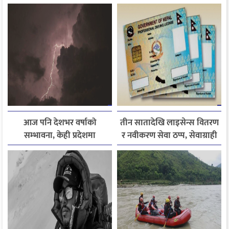
र नैतिक शिक्षाको सन्देश
राजमार्ग अवरुद्ध
आज पनि देशभर वर्षाको
तीन सातादेखि लाइसेन्स वितरण
सम्भावना, केही प्रदेशमा
र नवीकरण सेवा ठप्प, सेवाग्राही
भारीदेखि धेरै भारी वर्षा हुने
सास्तीमा
चेतावनी