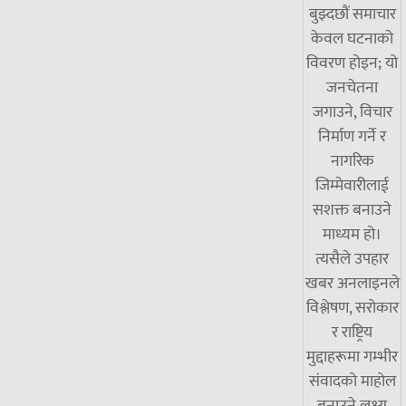
बुझ्दछौं समाचार
केवल घटनाको
विवरण होइन; यो
जनचेतना
जगाउने, विचार
निर्माण गर्ने र
नागरिक
जिम्मेवारीलाई
सशक्त बनाउने
माध्यम हो।
त्यसैले उपहार
खबर अनलाइनले
विश्लेषण, सरोकार
र राष्ट्रिय
मुद्दाहरूमा गम्भीर
संवादको माहोल