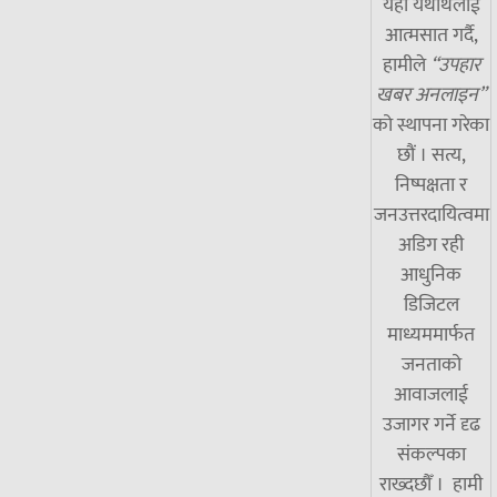
यही यथार्थलाई
आत्मसात गर्दै,
हामीले
“उपहार
खबर अनलाइन”
को स्थापना गरेका
छौं । सत्य,
निष्पक्षता र
जनउत्तरदायित्वमा
अडिग रही
आधुनिक
डिजिटल
माध्यममार्फत
जनताको
आवाजलाई
उजागर गर्ने दृढ
संकल्पका
राख्दछौँ । हामी