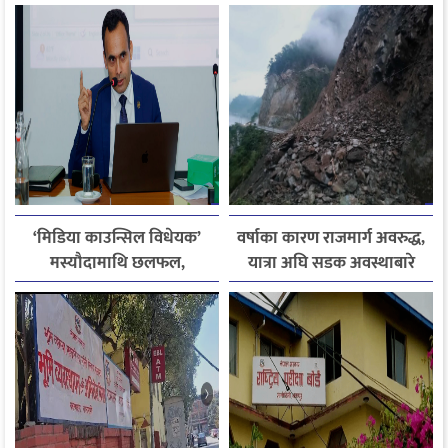
हजारले बढ्यो आगमन
फोन, रुपन्देहीकी सपनाले
जितिन् एक लाख
‘मिडिया काउन्सिल विधेयक’
वर्षाका कारण राजमार्ग अवरुद्ध,
मस्यौदामाथि छलफल,
यात्रा अघि सडक अवस्थाबारे
एआईदेखि पत्रकारको
जानकारी लिन आग्रह
लाइसेन्ससम्मका विषयमा
सुझाव