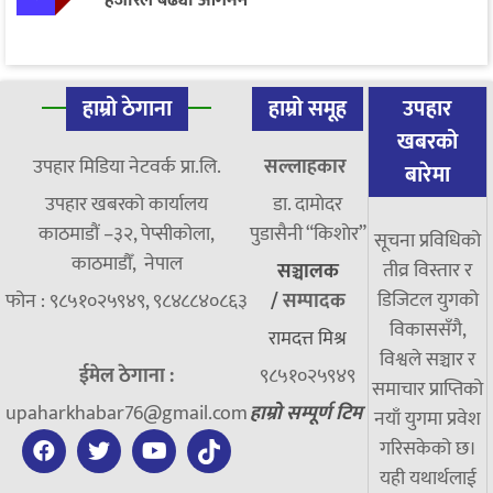
हजारले बढ्यो आगमन
हाम्रो ठेगाना
हाम्रो समूह
उपहार
खबरको
उपहार मिडिया नेटवर्क प्रा.लि.
सल्लाहकार
बारेमा
उपहार खबरको कार्यालय
डा. दामाेदर
काठमाडौं –३२, पेप्सीकोला,
पुडासैनी “किशाेर”
सूचना प्रविधिको
काठमाडौँ, नेपाल
तीव्र विस्तार र
सञ्चालक
डिजिटल युगको
फोन : ९८५१०२५९४९, ९८४८८४०८६३
/
सम्पादक
विकाससँगै,
रामदत्त मिश्र
विश्वले सञ्चार र
ईमेल ठेगाना :
९८५१०२५९४९
समाचार प्राप्तिको
upaharkhabar76@gmail.com
हाम्रो सम्पूर्ण टिम
नयाँ युगमा प्रवेश
गरिसकेको छ।
यही यथार्थलाई