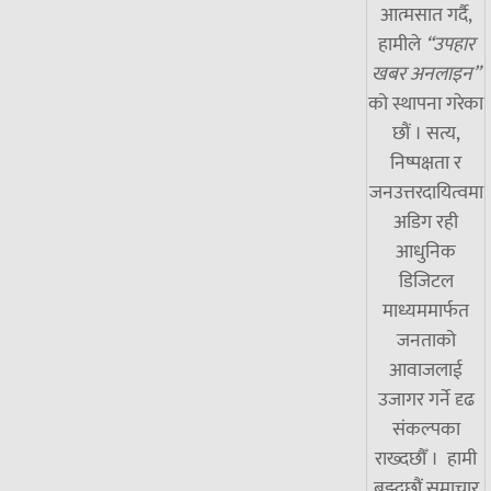
आत्मसात गर्दै,
हामीले
“उपहार
खबर अनलाइन”
को स्थापना गरेका
छौं । सत्य,
निष्पक्षता र
जनउत्तरदायित्वमा
अडिग रही
आधुनिक
डिजिटल
माध्यममार्फत
जनताको
आवाजलाई
उजागर गर्ने दृढ
संकल्पका
राख्दछौँ । हामी
बुझ्दछौं समाचार