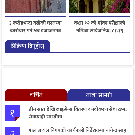
३ करोडभन्दा बढीको घरजग्गा
कक्षा १२ को मौका परीक्षाको
कारोबार गर्न अब इजाजतपत्र
नतिजा सार्वजनिक, ८१.१९
अनिवार्य
प्रतिशत विद्यार्थी उत्तीर्ण
प्रिक्रिया दिनुहोस्
चर्चित
ताजा सामग्री
१
तीन सातादेखि लाइसेन्स वितरण र नवीकरण सेवा ठप्प,
सेवाग्राही सास्तीमा
२
पाल आयल निगमको कार्यकारी निर्देशकमा नागेन्द्र साह