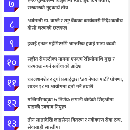
७
१५० युनिटसम्म बिजुलीमा भ्याट छुट दिने तयारी,
सरकारको गृहकार्य तीव्र
८
अर्थमन्त्री डा. वाग्ले र राष्ट्र बैंकका कार्यकारी निर्देशकबीच
दोस्रो चरणको छलफल
९
हवाई इन्धन महँगिएसँगै आन्तरिक हवाई भाडा बढ्यो
१०
सङ्गीत रोयल्टीका नाममा एफएम रेडियोमाथि मुद्दा र
धरपकड नगर्न सर्वोच्चको आदेश
११
धवलशमशेर र दुर्गा प्रसाईंद्वारा ‘जय नेपाल पार्टी’ घोषणा,
साउन २८ मा आयोगमा दर्ता गर्ने तयारी
१२
मन्त्रिपरिषद्का ७ निर्णय: लगानी बोर्डको सिइओमा
याङकी उक्याव नियुक्त
१३
तीन सातादेखि लाइसेन्स वितरण र नवीकरण सेवा ठप्प,
सेवाग्राही सास्तीमा