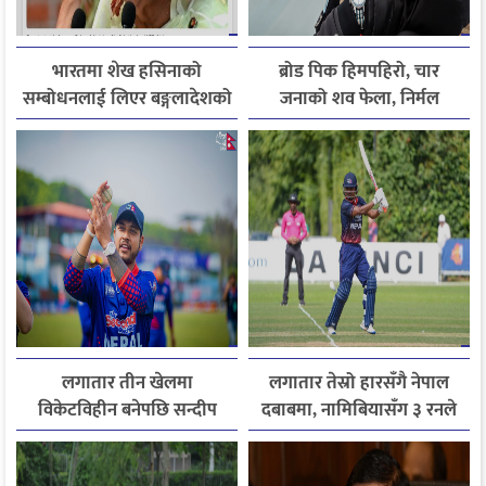
भारतमा शेख हसिनाको
ब्रोड पिक हिमपहिरो, चार
सम्बोधनलाई लिएर बङ्गलादेशको
जनाको शव फेला, निर्मल
आपत्ति
पुर्जासहित ६ जना अझै बेपत्ता,
खोजी कार्य रातभरीका लागि
स्थगित
लगातार तीन खेलमा
लगातार तेस्रो हारसँगै नेपाल
विकेटविहीन बनेपछि सन्दीप
दबाबमा, नामिबियासँग ३ रनले
पहिलोपटक प्लेइङ-११ बाट
पराजित
बाहिर