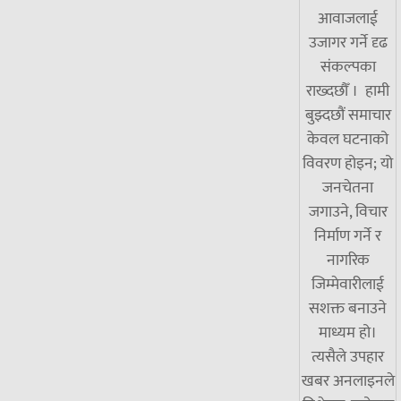
आवाजलाई
उजागर गर्ने दृढ
संकल्पका
राख्दछौँ । हामी
बुझ्दछौं समाचार
केवल घटनाको
विवरण होइन; यो
जनचेतना
जगाउने, विचार
निर्माण गर्ने र
नागरिक
जिम्मेवारीलाई
सशक्त बनाउने
माध्यम हो।
त्यसैले उपहार
खबर अनलाइनले