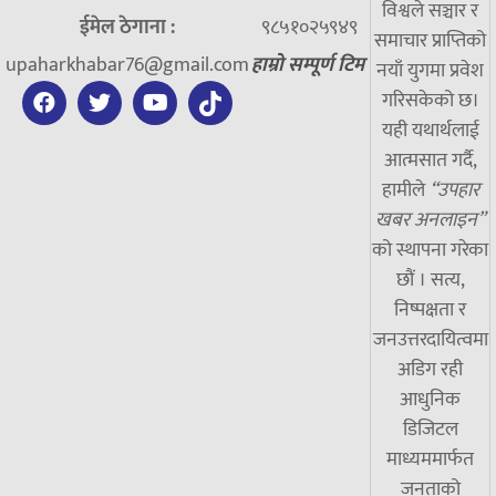
विश्वले सञ्चार र
ईमेल ठेगाना :
९८५१०२५९४९
समाचार प्राप्तिको
upaharkhabar76@gmail.com
हाम्रो सम्पूर्ण टिम
नयाँ युगमा प्रवेश
गरिसकेको छ।
यही यथार्थलाई
आत्मसात गर्दै,
हामीले
“उपहार
खबर अनलाइन”
को स्थापना गरेका
छौं । सत्य,
निष्पक्षता र
जनउत्तरदायित्वमा
अडिग रही
आधुनिक
डिजिटल
माध्यममार्फत
जनताको