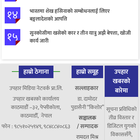
१४
भारतमा शेख हसिनाको सम्बोधनलाई लिएर
बङ्गलादेशको आपत्ति
१५
सुनकोसीमा खसेको कार र तीन यात्रु अझै बेपत्ता, खोजी
कार्य जारी
हाम्रो ठेगाना
हाम्रो समूह
उपहार
खबरको
उपहार मिडिया नेटवर्क प्रा.लि.
सल्लाहकार
बारेमा
उपहार खबरको कार्यालय
डा. दामाेदर
काठमाडौं –३२, पेप्सीकोला,
पुडासैनी “किशाेर”
सूचना प्रविधिको
काठमाडौँ, नेपाल
तीव्र विस्तार र
सञ्चालक
डिजिटल युगको
फोन : ९८५१०२५९४९, ९८४८८४०८६३
/
सम्पादक
विकाससँगै,
रामदत्त मिश्र