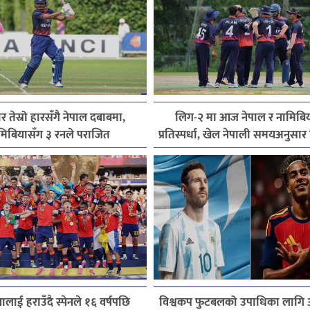
 तेस्रो हारसँगै नेपाल दबाबमा,
लिग-२ मा आज नेपाल र नामिबि
मिबियासँग ३ रनले पराजित
प्रतिस्पर्धा, खेल नेपाली समयअनुसार
बजे सुरु हुने
िनालाई हराउँदै स्पेनले १६ वर्षपछि
विश्वकप फुटबलको उपाधिका लागि