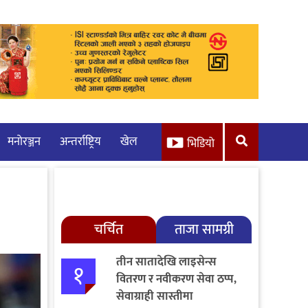
मनाेरञ्जन
अन्तर्राष्ट्रिय
खेल
भिडियो
चर्चित
ताजा सामग्री
तीन सातादेखि लाइसेन्स
१
वितरण र नवीकरण सेवा ठप्प,
सेवाग्राही सास्तीमा