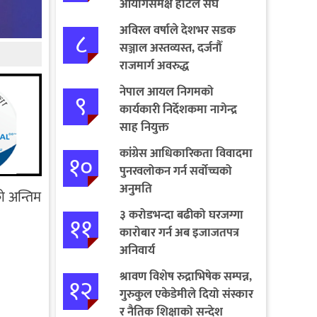
आयोगसमक्ष होटल संघ
बागमतीका पाँचबुँदे माग
अविरल वर्षाले देशभर सडक
८
सञ्जाल अस्तव्यस्त, दर्जनौँ
राजमार्ग अवरुद्ध
नेपाल आयल निगमको
९
कार्यकारी निर्देशकमा नागेन्द्र
साह नियुक्त
कांग्रेस आधिकारिकता विवादमा
१०
पुनरवलोकन गर्न सर्वोच्चको
अनुमति
को अन्तिम
३ करोडभन्दा बढीको घरजग्गा
११
कारोबार गर्न अब इजाजतपत्र
अनिवार्य
श्रावण विशेष रुद्राभिषेक सम्पन्न,
१२
गुरुकुल एकेडेमीले दियो संस्कार
र नैतिक शिक्षाको सन्देश