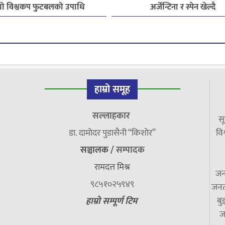
यो विश्वकप फुटबलको उपाधि
अर्जेन्टिना र स्पेन खेल्दै
हाम्रो समूह
सल्लाहकार
सू
डा. दामाेदर पुडासैनी “किशाेर”
विश
सञ्चालक /
सम्पादक
रामदत्त मिश्र
जन
९८५१०२५९४९
जनत
बु
हाम्रो सम्पूर्ण टिम
ज