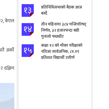
१३
प्रतिनिधिसभाको बैठक आज
बस्दै
४२, केएल
तीन महिनामा ३८४ मन्त्रिपरिषद्
१४
निर्णय, ३२ हजारभन्दा बढी
गुनासो फर्छ्योट
कक्षा १२ को मौका परीक्षाको
१५
तै अर्को
नतिजा सार्वजनिक, ८१.१९
प्रतिशत विद्यार्थी उत्तीर्ण
र दक्षिण