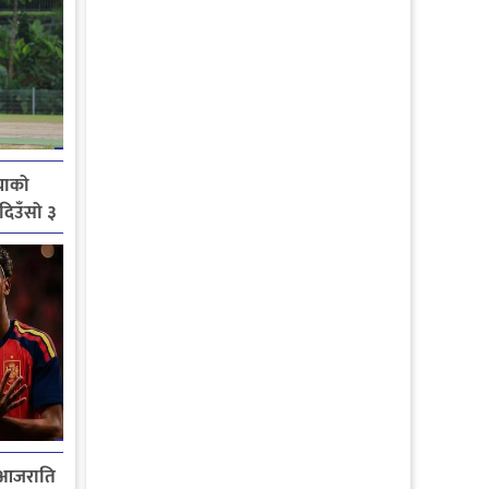
याको
 दिउँसो ३
 आजराति