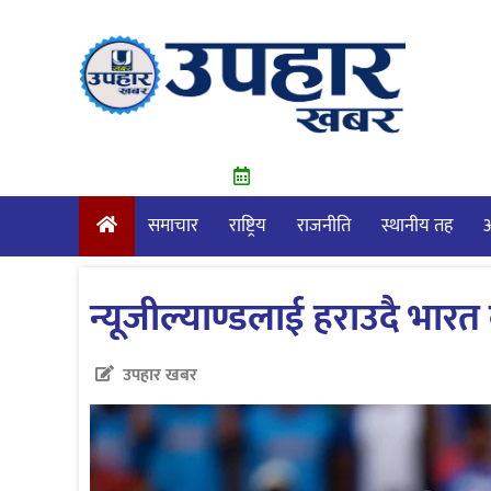
Skip
to
content
समाचार
राष्ट्रिय
राजनीति
स्थानीय तह
आ
न्यूजील्याण्डलाई हराउदै भारत
उपहार खबर