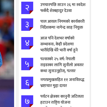
२
उपचारपछि साउन २६ मा स्वदेश
फर्कँदै शेरबहादुर देउवा
३
पाल आयल निगमको कार्यकारी
निर्देशकमा नागेन्द्र साह नियुक्त
आज पनि देशभर वर्षाको
४
सम्भावना, केही प्रदेशमा
भारीदेखि धेरै भारी वर्षा हुने
चेतावनी
पल्सरको २५ वर्ष: नेपाली
५
राइडरका लागि सुनौलो अवसर
कथा सुनाउनुहोस्, पल्सर
जित्नुहोस्
६
नगरप्रमुखसहित ११ जनाविरुद्ध
भ्रष्टाचार मुद्दा दायर
पर्यटन क्षेत्रका कानुनी जटिलता
७
हटाउन राष्ट्रिय योजना