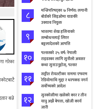
मन्त्रिपरिषद्का ७ निर्णय: लगानी
८
बोर्डको सिइओमा याङकी
उक्याव नियुक्त
भारतमा शेख हसिनाको
९
सम्बोधनलाई लिएर
बङ्गलादेशको आपत्ति
पल्सरको २५ वर्ष: नेपाली
१०
राइडरका लागि सुनौलो अवसर
षणा गरेका
कथा सुनाउनुहोस्, पल्सर
जित्नुहोस्
सङ्गीत रोयल्टीका नाममा एफएम
११
वाकोटबाटै
रेडियोमाथि मुद्दा र धरपकड नगर्न
सर्वोच्चको आदेश
सुनकोसीमा खसेको कार र तीन
१२
वार बन्ने
यात्रु अझै बेपत्ता, खोजी कार्य
जारी