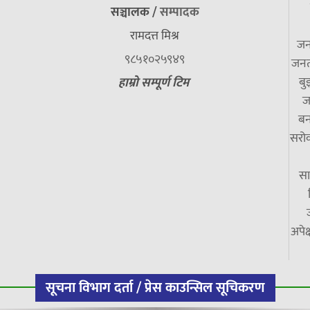
सञ्चालक /
सम्पादक
रामदत्त मिश्र
जन
९८५१०२५९४९
जनत
बु
हाम्रो सम्पूर्ण टिम
ज
बन
सरोक
सा
अपेक
सूचना विभाग दर्ता / प्रेस काउन्सिल सूचिकरण