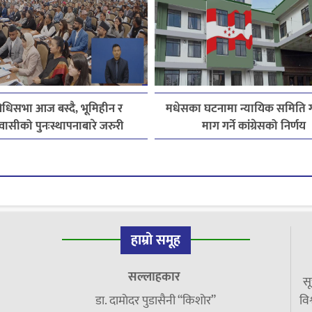
निधिसभा आज बस्दै, भूमिहीन र
मधेसका घटनामा न्यायिक समिति
वासीको पुनःस्थापनाबारे जरुरी
माग गर्ने कांग्रेसको निर्णय
प्रस्तावमाथि छलफल हुने
हाम्रो समूह
सल्लाहकार
सू
डा. दामाेदर पुडासैनी “किशाेर”
विश