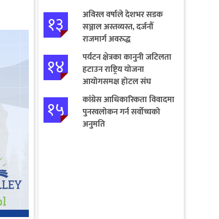
अविरल वर्षाले देशभर सडक
१३
सञ्जाल अस्तव्यस्त, दर्जनौँ
राजमार्ग अवरुद्ध
पर्यटन क्षेत्रका कानुनी जटिलता
१४
हटाउन राष्ट्रिय योजना
आयोगसमक्ष होटल संघ
बागमतीका पाँचबुँदे माग
कांग्रेस आधिकारिकता विवादमा
१५
पुनरवलोकन गर्न सर्वोच्चको
अनुमति