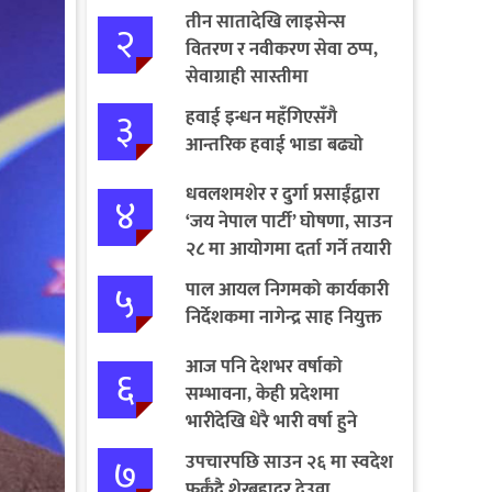
तीन सातादेखि लाइसेन्स
२
वितरण र नवीकरण सेवा ठप्प,
सेवाग्राही सास्तीमा
३
हवाई इन्धन महँगिएसँगै
आन्तरिक हवाई भाडा बढ्यो
धवलशमशेर र दुर्गा प्रसाईंद्वारा
४
‘जय नेपाल पार्टी’ घोषणा, साउन
२८ मा आयोगमा दर्ता गर्ने तयारी
५
पाल आयल निगमको कार्यकारी
निर्देशकमा नागेन्द्र साह नियुक्त
आज पनि देशभर वर्षाको
६
सम्भावना, केही प्रदेशमा
भारीदेखि धेरै भारी वर्षा हुने
चेतावनी
७
उपचारपछि साउन २६ मा स्वदेश
फर्कँदै शेरबहादुर देउवा