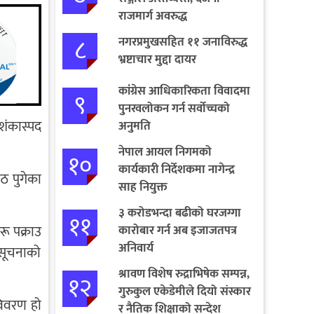
राजमार्ग अवरुद्ध
८
नगरप्रमुखसहित ११ जनाविरुद्ध
भ्रष्टाचार मुद्दा दायर
कांग्रेस आधिकारिकता विवादमा
९
पुनरवलोकन गर्न सर्वोच्चको
शंकास्पद
अनुमति
नेपाल आयल निगमको
१०
कार्यकारी निर्देशकमा नागेन्द्र
्ठ पुगेका
साह नियुक्त
३ करोडभन्दा बढीको घरजग्गा
११
ू पक्राउ
कारोबार गर्न अब इजाजतपत्र
अनिवार्य
 सूचनाको
श्रावण विशेष रुद्राभिषेक सम्पन्न,
१२
गुरुकुल एकेडेमीले दियो संस्कार
विवरण हो
र नैतिक शिक्षाको सन्देश