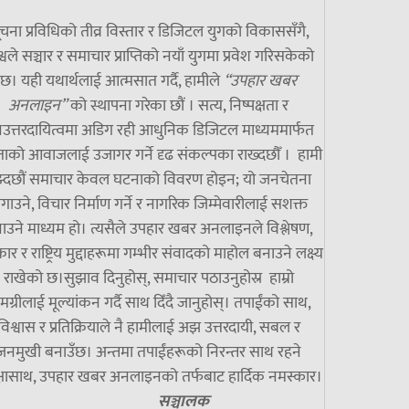
चना प्रविधिको तीव्र विस्तार र डिजिटल युगको विकाससँगै,
्वले सञ्चार र समाचार प्राप्तिको नयाँ युगमा प्रवेश गरिसकेको
छ। यही यथार्थलाई आत्मसात गर्दै, हामीले
“उपहार खबर
अनलाइन”
को स्थापना गरेका छौं । सत्य, निष्पक्षता र
उत्तरदायित्वमा अडिग रही आधुनिक डिजिटल माध्यममार्फत
ाको आवाजलाई उजागर गर्ने दृढ संकल्पका राख्दछौँ । हामी
झ्दछौं समाचार केवल घटनाको विवरण होइन; यो जनचेतना
गाउने, विचार निर्माण गर्ने र नागरिक जिम्मेवारीलाई सशक्त
ाउने माध्यम हो। त्यसैले उपहार खबर अनलाइनले विश्लेषण,
ार र राष्ट्रिय मुद्दाहरूमा गम्भीर संवादको माहोल बनाउने लक्ष्य
राखेको छ।सुझाव दिनुहोस्, समाचार पठाउनुहोस्र हाम्रो
मग्रीलाई मूल्यांकन गर्दै साथ दिँदै जानुहोस्। तपाईंको साथ,
विश्वास र प्रतिक्रियाले नै हामीलाई अझ उत्तरदायी, सबल र
जनमुखी बनाउँछ। अन्तमा तपाईंहरूको निरन्तर साथ रहने
्षासाथ, उपहार खबर अनलाइनको तर्फबाट हार्दिक नमस्कार।
सञ्चालक