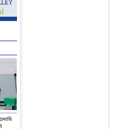
दामाथि
ो