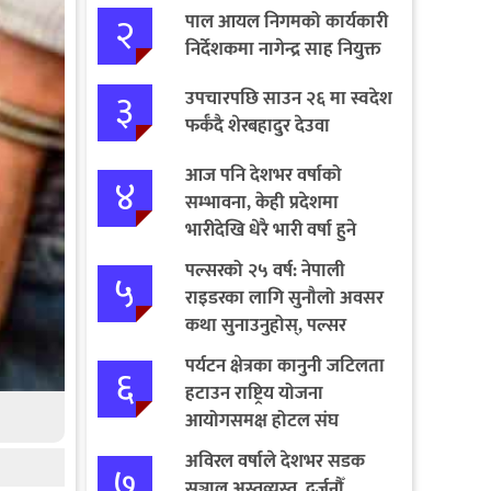
२
पाल आयल निगमको कार्यकारी
निर्देशकमा नागेन्द्र साह नियुक्त
३
उपचारपछि साउन २६ मा स्वदेश
फर्कँदै शेरबहादुर देउवा
आज पनि देशभर वर्षाको
४
सम्भावना, केही प्रदेशमा
भारीदेखि धेरै भारी वर्षा हुने
चेतावनी
पल्सरको २५ वर्ष: नेपाली
५
राइडरका लागि सुनौलो अवसर
कथा सुनाउनुहोस्, पल्सर
जित्नुहोस्
पर्यटन क्षेत्रका कानुनी जटिलता
६
हटाउन राष्ट्रिय योजना
आयोगसमक्ष होटल संघ
बागमतीका पाँचबुँदे माग
अविरल वर्षाले देशभर सडक
७
सञ्जाल अस्तव्यस्त, दर्जनौँ