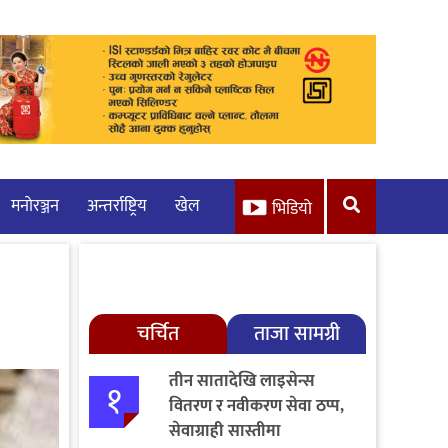
मनाेरञ्जन
अन्तर्राष्ट्रिय
खेल
भिडियो
चर्चित
ताजा सामग्री
तीन सातादेखि लाइसेन्स
१
वितरण र नवीकरण सेवा ठप्प,
सेवाग्राही सास्तीमा