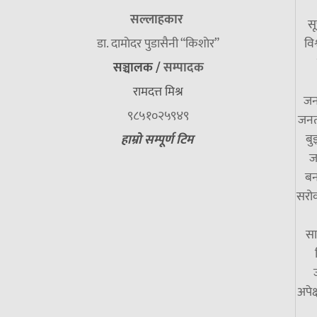
सल्लाहकार
सू
डा. दामाेदर पुडासैनी “किशाेर”
विश
सञ्चालक /
सम्पादक
रामदत्त मिश्र
जन
९८५१०२५९४९
जनत
बु
हाम्रो सम्पूर्ण टिम
ज
बन
सरोक
सा
अपेक