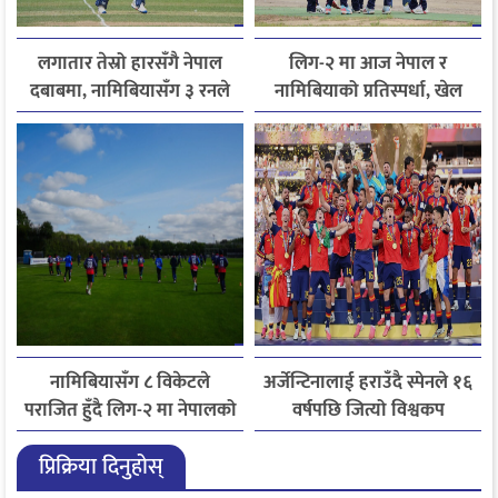
लगातार तेस्रो हारसँगै नेपाल
लिग-२ मा आज नेपाल र
दबाबमा, नामिबियासँग ३ रनले
नामिबियाको प्रतिस्पर्धा, खेल
पराजित
नेपाली समयअनुसार दिउँसो ३
बजे सुरु हुने
नामिबियासँग ८ विकेटले
अर्जेन्टिनालाई हराउँदै स्पेनले १६
पराजित हुँदै लिग-२ मा नेपालको
वर्षपछि जित्यो विश्वकप
निराशाजनक सुरुआत
फुटबलको उपाधि
प्रिक्रिया दिनुहोस्