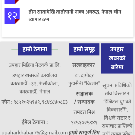
१२
तीन सातादेखि तातोपानी नाका अवरुद्ध, नेपाल-चीन
व्यापार ठप्प
हाम्रो ठेगाना
हाम्रो समूह
उपहार
खबरको
उपहार मिडिया नेटवर्क प्रा.लि.
सल्लाहकार
बारेमा
उपहार खबरको कार्यालय
डा. दामाेदर
काठमाडौं –३२, पेप्सीकोला,
पुडासैनी “किशाेर”
सूचना प्रविधिको
काठमाडौँ, नेपाल
तीव्र विस्तार र
सञ्चालक
डिजिटल युगको
फोन : ९८५१०२५९४९, ९८४८८४०८६३
/
सम्पादक
विकाससँगै,
रामदत्त मिश्र
विश्वले सञ्चार र
ईमेल ठेगाना :
९८५१०२५९४९
समाचार प्राप्तिको
upaharkhabar76@gmail.com
हाम्रो सम्पूर्ण टिम
नयाँ युगमा प्रवेश