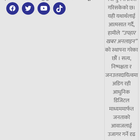
गरिसकेको छ।
यही यथार्थलाई
आत्मसात गर्दै,
हामीले
“उपहार
खबर अनलाइन”
को स्थापना गरेका
छौं । सत्य,
निष्पक्षता र
जनउत्तरदायित्वमा
अडिग रही
आधुनिक
डिजिटल
माध्यममार्फत
जनताको
आवाजलाई
उजागर गर्ने दृढ