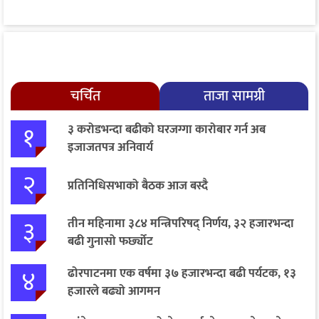
चर्चित
ताजा सामग्री
१
३ करोडभन्दा बढीको घरजग्गा कारोबार गर्न अब
इजाजतपत्र अनिवार्य
२
प्रतिनिधिसभाको बैठक आज बस्दै
३
तीन महिनामा ३८४ मन्त्रिपरिषद् निर्णय, ३२ हजारभन्दा
बढी गुनासो फर्छ्योट
४
ढोरपाटनमा एक वर्षमा ३७ हजारभन्दा बढी पर्यटक, १३
हजारले बढ्यो आगमन