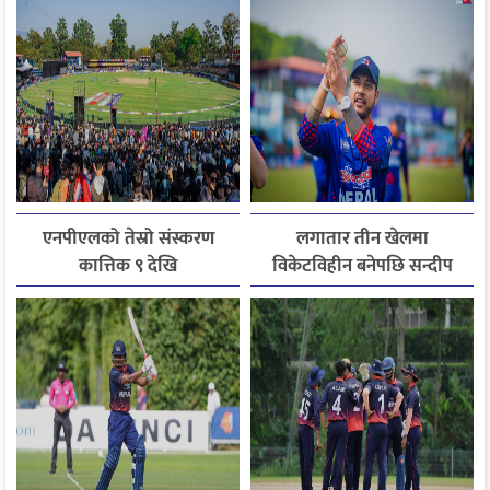
एनपीएलको तेस्रो संस्करण
लगातार तीन खेलमा
कात्तिक ९ देखि
विकेटविहीन बनेपछि सन्दीप
पहिलोपटक प्लेइङ-११ बाट
बाहिर