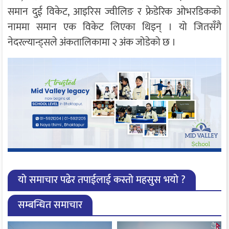
समान दुई विकेट, आइरिस ज्वीलिङ र फ्रेडेरिक ओभरडिकको
नाममा समान एक विकेट लिएका थिइन् । यो जितसँगै
नेदरल्यान्ड्सले अंकतालिकामा २ अंक जोडेको छ ।
यो समाचार पढेर तपाईलाई कस्तो महसुस भयो ?
सम्बन्धित समाचार