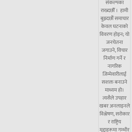
संकल्पका
राख्दछौँ । हामी
बुझ्दछौं समाचार
केवल घटनाको
विवरण होइन; यो
जनचेतना
जगाउने, विचार
निर्माण गर्ने र
नागरिक
जिम्मेवारीलाई
सशक्त बनाउने
माध्यम हो।
त्यसैले उपहार
खबर अनलाइनले
विश्लेषण, सरोकार
र राष्ट्रिय
मुद्दाहरूमा गम्भीर