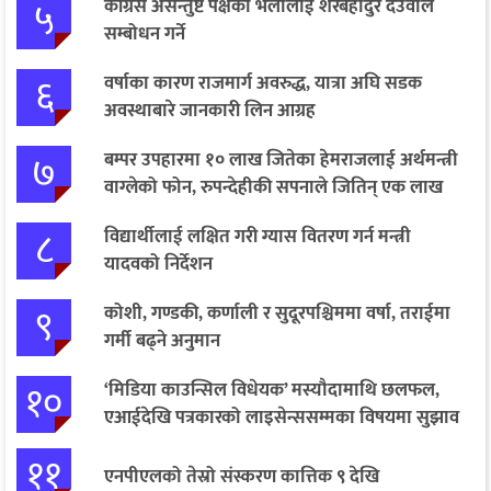
५
कांग्रेस असन्तुष्ट पक्षको भेलालाई शेरबहादुर देउवाले
सम्बोधन गर्ने
६
वर्षाका कारण राजमार्ग अवरुद्ध, यात्रा अघि सडक
अवस्थाबारे जानकारी लिन आग्रह
७
बम्पर उपहारमा १० लाख जितेका हेमराजलाई अर्थमन्त्री
वाग्लेको फोन, रुपन्देहीकी सपनाले जितिन् एक लाख
८
विद्यार्थीलाई लक्षित गरी ग्यास वितरण गर्न मन्त्री
यादवको निर्देशन
९
कोशी, गण्डकी, कर्णाली र सुदूरपश्चिममा वर्षा, तराईमा
गर्मी बढ्ने अनुमान
१०
‘मिडिया काउन्सिल विधेयक’ मस्यौदामाथि छलफल,
एआईदेखि पत्रकारको लाइसेन्ससम्मका विषयमा सुझाव
११
एनपीएलको तेस्रो संस्करण कात्तिक ९ देखि