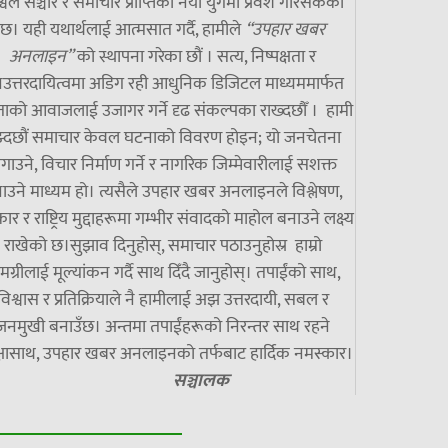
्वले सञ्चार र समाचार प्राप्तिको नयाँ युगमा प्रवेश गरिसकेको
छ। यही यथार्थलाई आत्मसात गर्दै, हामीले
“उपहार खबर
अनलाइन”
को स्थापना गरेका छौं । सत्य, निष्पक्षता र
उत्तरदायित्वमा अडिग रही आधुनिक डिजिटल माध्यममार्फत
ाको आवाजलाई उजागर गर्ने दृढ संकल्पका राख्दछौँ । हामी
झ्दछौं समाचार केवल घटनाको विवरण होइन; यो जनचेतना
गाउने, विचार निर्माण गर्ने र नागरिक जिम्मेवारीलाई सशक्त
ाउने माध्यम हो। त्यसैले उपहार खबर अनलाइनले विश्लेषण,
ार र राष्ट्रिय मुद्दाहरूमा गम्भीर संवादको माहोल बनाउने लक्ष्य
राखेको छ।सुझाव दिनुहोस्, समाचार पठाउनुहोस्र हाम्रो
मग्रीलाई मूल्यांकन गर्दै साथ दिँदै जानुहोस्। तपाईंको साथ,
विश्वास र प्रतिक्रियाले नै हामीलाई अझ उत्तरदायी, सबल र
जनमुखी बनाउँछ। अन्तमा तपाईंहरूको निरन्तर साथ रहने
्षासाथ, उपहार खबर अनलाइनको तर्फबाट हार्दिक नमस्कार।
सञ्चालक