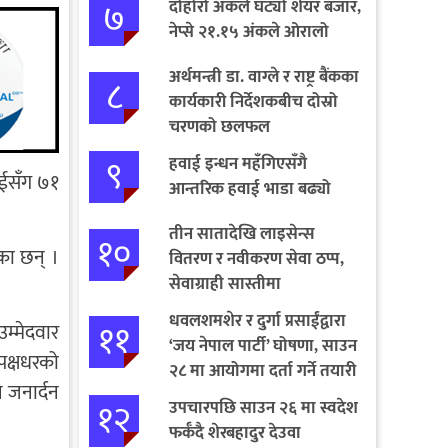
७
दोहोरो अंकले घट्यो शेयर बजार,
नेप्से २१.१५ अंकले ओरालो
अर्थमन्त्री डा. वाग्ले र राष्ट्र बैंकका
८
कार्यकारी निर्देशकबीच दोस्रो
चरणको छलफल
९
हवाई इन्धन महँगिएसँगै
ाईसँग ७१
आन्तरिक हवाई भाडा बढ्यो
तीन सातादेखि लाइसेन्स
१०
का छन् ।
वितरण र नवीकरण सेवा ठप्प,
सेवाग्राही सास्तीमा
धवलशमशेर र दुर्गा प्रसाईंद्वारा
११
म्मेदवार
‘जय नेपाल पार्टी’ घोषणा, साउन
 पक्षधरको
२८ मा आयोगमा दर्ता गर्ने तयारी
 जनार्दन
१२
उपचारपछि साउन २६ मा स्वदेश
फर्कँदै शेरबहादुर देउवा