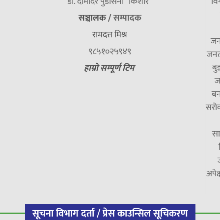
डा. दामाेदर पुडासैनी “किशाेर”
विश
सञ्चालक /
सम्पादक
रामदत्त मिश्र
जन
९८५१०२५९४९
जनत
बु
हाम्रो सम्पूर्ण टिम
ज
बन
सरोक
सा
अपेक
सूचना विभाग दर्ता / प्रेस काउन्सिल सूचिकरण