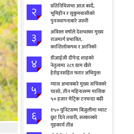
प्रतिनिधिसभा आज बस्दै,
२
भूमिहीन र सुकुमवासीको
पुनःस्थापनाबारे जरुरी
प्रस्तावमाथि छलफल हुने
अविरल वर्षाले देशभरका मुख्य
३
राजमार्ग प्रभावित,
कान्तिलोकपथ र अरनिको
राजमार्ग पूर्ण अवरुद्ध
डीआईजी दीपेन्द्र शाहको
४
नेतृत्वमा २८९ ग्राम खैरो
हेरोइनसहित फरार अभियुक्त
पक्राउ
ग्यास अभावबारे मुख्य सचिवको
५
चासो, तीन महिनासम्म मासिक
५० हजार मेट्रिक टनभन्दा बढी
आयात गर्ने निर्णय
१५० युनिटसम्म बिजुलीमा भ्याट
६
छुट दिने तयारी, सरकारको
गृहकार्य तीव्र