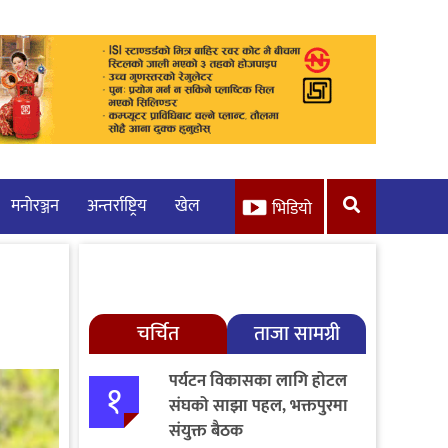
मनाेरञ्जन
अन्तर्राष्ट्रिय
खेल
भिडियो
चर्चित
ताजा सामग्री
पर्यटन विकासका लागि होटल
१
संघको साझा पहल, भक्तपुरमा
संयुक्त बैठक