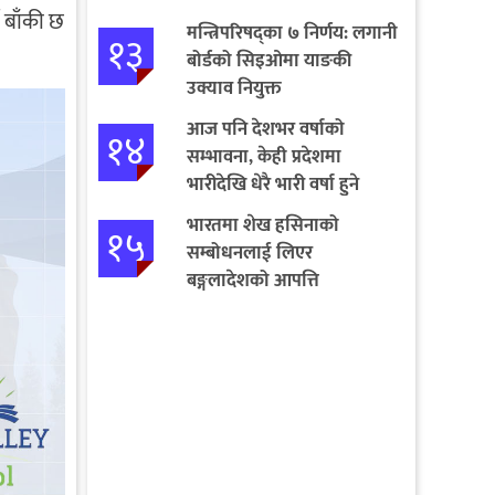
 बाँकी छ
मन्त्रिपरिषद्का ७ निर्णय: लगानी
१३
बोर्डको सिइओमा याङकी
उक्याव नियुक्त
आज पनि देशभर वर्षाको
१४
सम्भावना, केही प्रदेशमा
भारीदेखि धेरै भारी वर्षा हुने
चेतावनी
भारतमा शेख हसिनाको
१५
सम्बोधनलाई लिएर
बङ्गलादेशको आपत्ति