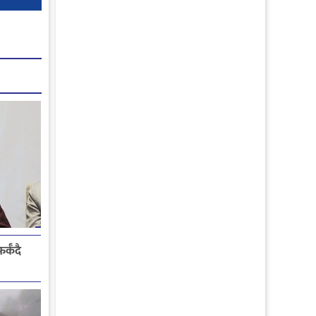
्कँदै