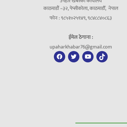
उपहार खबरको कार्यालय
काठमाडौं –३२, पेप्सीकोला, काठमाडौँ, नेपाल
फोन : ९८५१०२५९४९, ९८४८८४०८६३
ईमेल ठेगाना :
upaharkhabar76@gmail.com