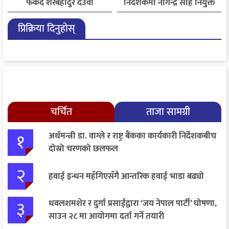
फर्कँदै शेरबहादुर देउवा
निर्देशकमा नागेन्द्र साह नियुक्त
प्रिक्रिया दिनुहोस्
चर्चित
ताजा सामग्री
१
अर्थमन्त्री डा. वाग्ले र राष्ट्र बैंकका कार्यकारी निर्देशकबीच
दोस्रो चरणको छलफल
२
हवाई इन्धन महँगिएसँगै आन्तरिक हवाई भाडा बढ्यो
३
धवलशमशेर र दुर्गा प्रसाईंद्वारा ‘जय नेपाल पार्टी’ घोषणा,
साउन २८ मा आयोगमा दर्ता गर्ने तयारी