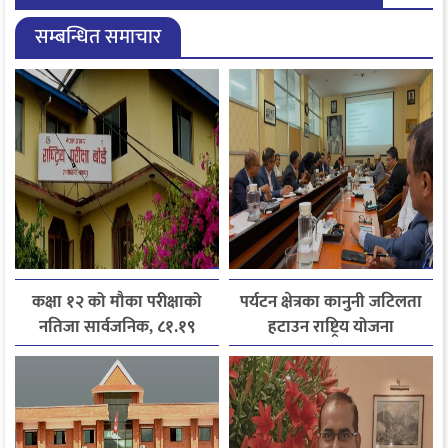
सम्बन्धित समाचार
कक्षा १२ को मौका परीक्षाको
पर्यटन क्षेत्रका कानुनी जटिलता
नतिजा सार्वजनिक, ८१.१९
हटाउन राष्ट्रिय योजना
प्रतिशत विद्यार्थी उत्तीर्ण
आयोगसमक्ष होटल संघ
बागमतीका पाँचबुँदे माग