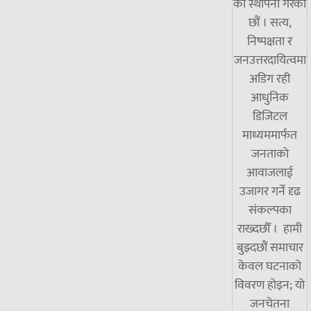
को स्थापना गरेका
छौं । सत्य,
निष्पक्षता र
जनउत्तरदायित्वमा
अडिग रही
आधुनिक
डिजिटल
माध्यममार्फत
जनताको
आवाजलाई
उजागर गर्ने दृढ
संकल्पका
राख्दछौँ । हामी
बुझ्दछौं समाचार
केवल घटनाको
विवरण होइन; यो
जनचेतना