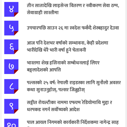
४
तीन सातादेखि लाइसेन्स वितरण र नवीकरण सेवा ठप्प,
सेवाग्राही सास्तीमा
५
उपचारपछि साउन २६ मा स्वदेश फर्कँदै शेरबहादुर देउवा
६
आज पनि देशभर वर्षाको सम्भावना, केही प्रदेशमा
भारीदेखि धेरै भारी वर्षा हुने चेतावनी
७
भारतमा शेख हसिनाको सम्बोधनलाई लिएर
बङ्गलादेशको आपत्ति
८
पल्सरको २५ वर्ष: नेपाली राइडरका लागि सुनौलो अवसर
कथा सुनाउनुहोस्, पल्सर जित्नुहोस्
९
सङ्गीत रोयल्टीका नाममा एफएम रेडियोमाथि मुद्दा र
धरपकड नगर्न सर्वोच्चको आदेश
१०
पाल आयल निगमको कार्यकारी निर्देशकमा नागेन्द्र साह