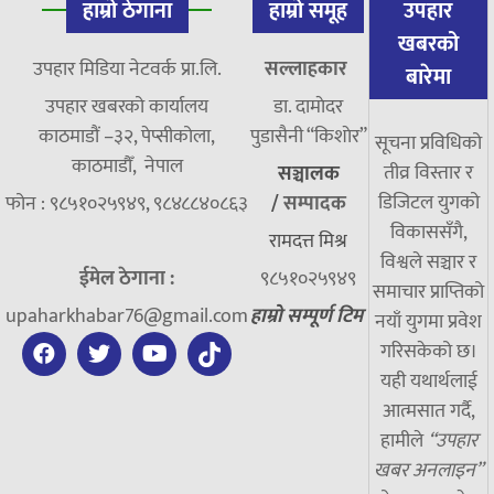
हाम्रो ठेगाना
हाम्रो समूह
उपहार
खबरको
उपहार मिडिया नेटवर्क प्रा.लि.
सल्लाहकार
बारेमा
उपहार खबरको कार्यालय
डा. दामाेदर
काठमाडौं –३२, पेप्सीकोला,
पुडासैनी “किशाेर”
सूचना प्रविधिको
काठमाडौँ, नेपाल
तीव्र विस्तार र
सञ्चालक
डिजिटल युगको
फोन : ९८५१०२५९४९, ९८४८८४०८६३
/
सम्पादक
विकाससँगै,
रामदत्त मिश्र
विश्वले सञ्चार र
ईमेल ठेगाना :
९८५१०२५९४९
समाचार प्राप्तिको
upaharkhabar76@gmail.com
हाम्रो सम्पूर्ण टिम
नयाँ युगमा प्रवेश
गरिसकेको छ।
यही यथार्थलाई
आत्मसात गर्दै,
हामीले
“उपहार
खबर अनलाइन”