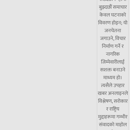
बुझ्दछौं समाचार
केवल घटनाको
विवरण होइन; यो
जनचेतना
जगाउने, विचार
निर्माण गर्ने र
नागरिक
जिम्मेवारीलाई
सशक्त बनाउने
माध्यम हो।
त्यसैले उपहार
खबर अनलाइनले
विश्लेषण, सरोकार
र राष्ट्रिय
मुद्दाहरूमा गम्भीर
संवादको माहोल