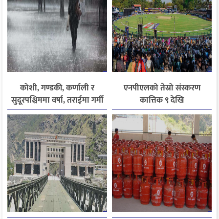
कोशी, गण्डकी, कर्णाली र
एनपीएलको तेस्रो संस्करण
सुदूरपश्चिममा वर्षा, तराईमा गर्मी
कात्तिक ९ देखि
बढ्ने अनुमान