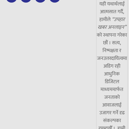
यही यथार्थलाई
आत्मसात गर्दै,
हामीले
“उपहार
खबर अनलाइन”
को स्थापना गरेका
छौं । सत्य,
निष्पक्षता र
जनउत्तरदायित्वमा
अडिग रही
आधुनिक
डिजिटल
माध्यममार्फत
जनताको
आवाजलाई
उजागर गर्ने दृढ
संकल्पका
राख्दछौँ । हामी