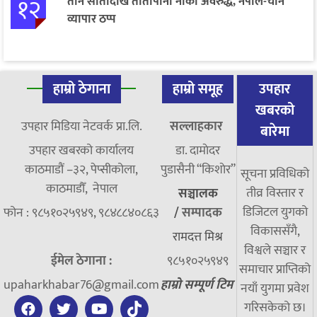
१२
तीन सातादेखि तातोपानी नाका अवरुद्ध, नेपाल-चीन
व्यापार ठप्प
हाम्रो ठेगाना
हाम्रो समूह
उपहार
खबरको
उपहार मिडिया नेटवर्क प्रा.लि.
सल्लाहकार
बारेमा
उपहार खबरको कार्यालय
डा. दामाेदर
काठमाडौं –३२, पेप्सीकोला,
पुडासैनी “किशाेर”
सूचना प्रविधिको
काठमाडौँ, नेपाल
तीव्र विस्तार र
सञ्चालक
डिजिटल युगको
फोन : ९८५१०२५९४९, ९८४८८४०८६३
/
सम्पादक
विकाससँगै,
रामदत्त मिश्र
विश्वले सञ्चार र
ईमेल ठेगाना :
९८५१०२५९४९
समाचार प्राप्तिको
upaharkhabar76@gmail.com
हाम्रो सम्पूर्ण टिम
नयाँ युगमा प्रवेश
गरिसकेको छ।