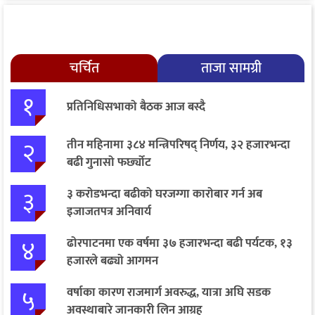
चर्चित
ताजा सामग्री
१
प्रतिनिधिसभाको बैठक आज बस्दै
२
तीन महिनामा ३८४ मन्त्रिपरिषद् निर्णय, ३२ हजारभन्दा
बढी गुनासो फर्छ्योट
३
३ करोडभन्दा बढीको घरजग्गा कारोबार गर्न अब
इजाजतपत्र अनिवार्य
४
ढोरपाटनमा एक वर्षमा ३७ हजारभन्दा बढी पर्यटक, १३
हजारले बढ्यो आगमन
५
वर्षाका कारण राजमार्ग अवरुद्ध, यात्रा अघि सडक
अवस्थाबारे जानकारी लिन आग्रह