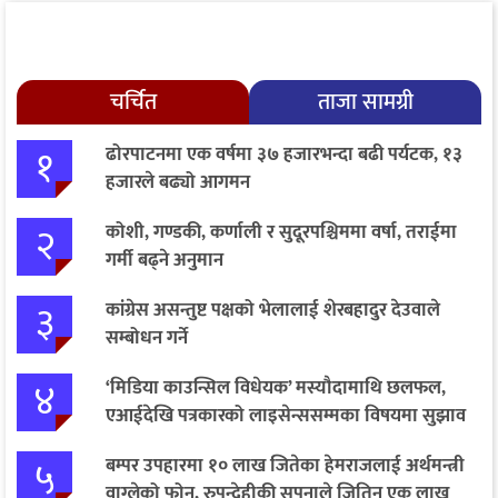
चर्चित
ताजा सामग्री
१
ढोरपाटनमा एक वर्षमा ३७ हजारभन्दा बढी पर्यटक, १३
हजारले बढ्यो आगमन
२
कोशी, गण्डकी, कर्णाली र सुदूरपश्चिममा वर्षा, तराईमा
गर्मी बढ्ने अनुमान
३
कांग्रेस असन्तुष्ट पक्षको भेलालाई शेरबहादुर देउवाले
सम्बोधन गर्ने
४
‘मिडिया काउन्सिल विधेयक’ मस्यौदामाथि छलफल,
एआईदेखि पत्रकारको लाइसेन्ससम्मका विषयमा सुझाव
५
बम्पर उपहारमा १० लाख जितेका हेमराजलाई अर्थमन्त्री
वाग्लेको फोन, रुपन्देहीकी सपनाले जितिन् एक लाख