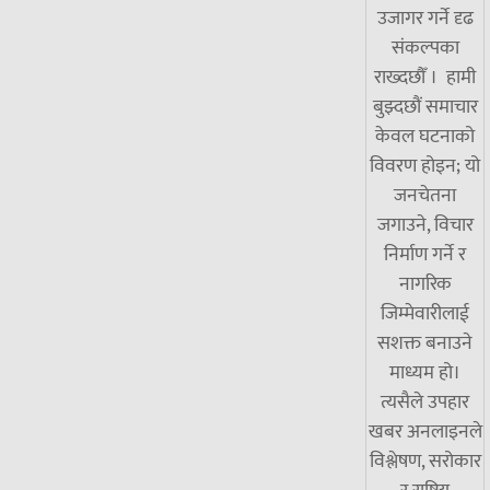
उजागर गर्ने दृढ
संकल्पका
राख्दछौँ । हामी
बुझ्दछौं समाचार
केवल घटनाको
विवरण होइन; यो
जनचेतना
जगाउने, विचार
निर्माण गर्ने र
नागरिक
जिम्मेवारीलाई
सशक्त बनाउने
माध्यम हो।
त्यसैले उपहार
खबर अनलाइनले
विश्लेषण, सरोकार