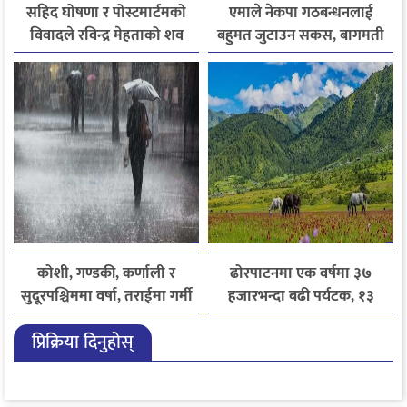
सहिद घोषणा र पोस्टमार्टमको
एमाले नेकपा गठबन्धनलाई
विवादले रविन्द्र मेहताको शव
बहुमत जुटाउन सकस, बागमती
एक सातादेखि अस्पतालमै
सरकार पुनर्गठन अन्योलमा
कोशी, गण्डकी, कर्णाली र
ढोरपाटनमा एक वर्षमा ३७
सुदूरपश्चिममा वर्षा, तराईमा गर्मी
हजारभन्दा बढी पर्यटक, १३
बढ्ने अनुमान
हजारले बढ्यो आगमन
प्रिक्रिया दिनुहोस्