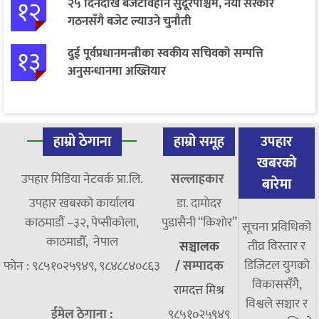
१२
२५ दिनदेखि बजेटविहीन सुदूरपश्चिम, नयाँ सरकार
गठनसँगै बजेट ल्याउने चुनौती
१३
दुई पूर्वप्रधानमन्त्रीका स्वकीय सचिवको सम्पत्ति
अनुसन्धानमा अख्तियार
हाम्रो ठेगाना
हाम्रो समूह
उपहार
खबरको
उपहार मिडिया नेटवर्क प्रा.लि.
सल्लाहकार
बारेमा
उपहार खबरको कार्यालय
डा. दामाेदर
काठमाडौं –३२, पेप्सीकोला,
पुडासैनी “किशाेर”
सूचना प्रविधिको
काठमाडौँ, नेपाल
तीव्र विस्तार र
सञ्चालक
डिजिटल युगको
फोन : ९८५१०२५९४९, ९८४८८४०८६३
/
सम्पादक
विकाससँगै,
रामदत्त मिश्र
विश्वले सञ्चार र
ईमेल ठेगाना :
९८५१०२५९४९