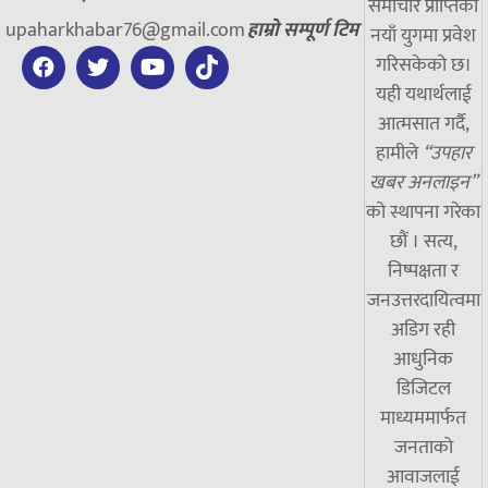
समाचार प्राप्तिको
upaharkhabar76@gmail.com
हाम्रो सम्पूर्ण टिम
नयाँ युगमा प्रवेश
गरिसकेको छ।
यही यथार्थलाई
आत्मसात गर्दै,
हामीले
“उपहार
खबर अनलाइन”
को स्थापना गरेका
छौं । सत्य,
निष्पक्षता र
जनउत्तरदायित्वमा
अडिग रही
आधुनिक
डिजिटल
माध्यममार्फत
जनताको
आवाजलाई