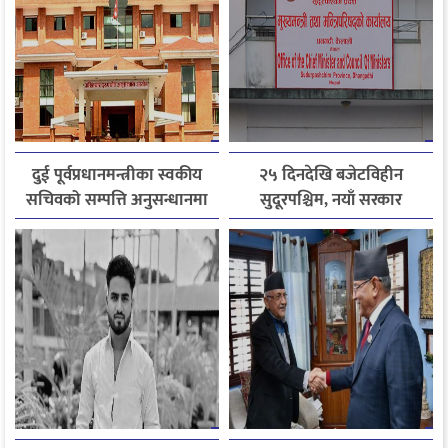
दुई पूर्वप्रधानमन्त्रीका स्वकीय
२५ दिनदेखि बजेटविहीन
सचिवको सम्पत्ति अनुसन्धानमा
सुदूरपश्चिम, नयाँ सरकार
अख्तियार
गठनसँगै बजेट ल्याउने चुनौती