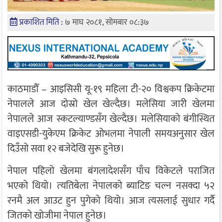
प्रकाशित मिति :
७ माघ २०८१, सोमबार ०८:३७
काठमाडौँ – आइसिसी यू-१९ महिला टी-२० विश्वकप क्रिकेटमा
नेपालले आज दोस्रो खेल खेल्दैछ। मलेसिया जारी खेलमा
नेपालले आज स्कटल्याण्डसँग खेल्दैछ। मलेसियाको बंगीस्थित
वाइएसडी-युकेएम क्रिकेट ओभलमा नेपाली समयअनुसार खेल
दिउँसो सवा १२ बजेदेखि सुरू हुनेछ।
नेपाल पहिलो खेलमा बंगलादेशसँग पाँच विकेटले पराजित
भएको थियो। त्‍यतिबेला नेपालको ब्याटिङ चल्न नसक्दा ५२
रनमै अल आउट हुन पुगेको थियो। आज त्यसलाई सुधार गर्दै
जितको खोजीमा नेपाल हुनेछ।