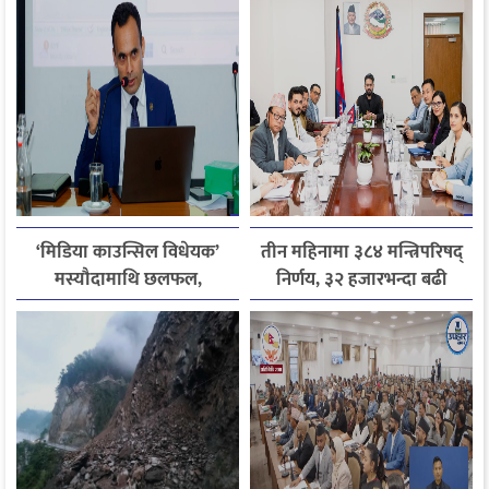
जितिन् एक लाख
‘मिडिया काउन्सिल विधेयक’
तीन महिनामा ३८४ मन्त्रिपरिषद्
मस्यौदामाथि छलफल,
निर्णय, ३२ हजारभन्दा बढी
एआईदेखि पत्रकारको
गुनासो फर्छ्योट
लाइसेन्ससम्मका विषयमा
सुझाव