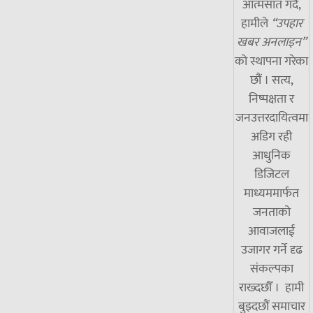
आत्मसात गर्दै,
हामीले
“उपहार
खबर अनलाइन”
को स्थापना गरेका
छौं । सत्य,
निष्पक्षता र
जनउत्तरदायित्वमा
अडिग रही
आधुनिक
डिजिटल
माध्यममार्फत
जनताको
आवाजलाई
उजागर गर्ने दृढ
संकल्पका
राख्दछौँ । हामी
बुझ्दछौं समाचार