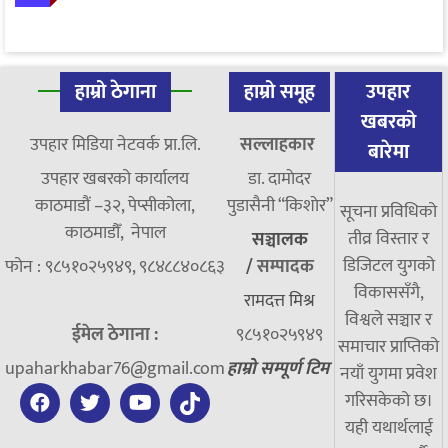
हाम्रो ठेगाना
हाम्रो समूह
उपहार
खबरको
उपहार मिडिया नेटवर्क प्रा.लि.
सल्लाहकार
बारेमा
उपहार खबरको कार्यालय
डा. दामाेदर
काठमाडौं –३२, पेप्सीकोला,
पुडासैनी “किशाेर”
सूचना प्रविधिको
काठमाडौँ, नेपाल
तीव्र विस्तार र
सञ्चालक
डिजिटल युगको
फोन : ९८५१०२५९४९, ९८४८८४०८६३
/
सम्पादक
विकाससँगै,
रामदत्त मिश्र
विश्वले सञ्चार र
ईमेल ठेगाना :
९८५१०२५९४९
समाचार प्राप्तिको
upaharkhabar76@gmail.com
हाम्रो सम्पूर्ण टिम
नयाँ युगमा प्रवेश
गरिसकेको छ।
यही यथार्थलाई