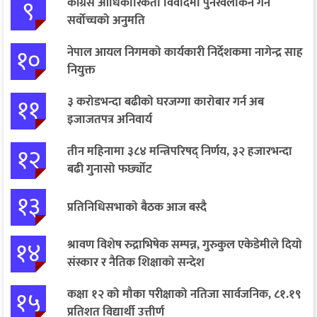
९
कांग्रेस आधिकारिकता विवादमा पुनरवलोकन गर्न
सर्वोच्चको अनुमति
१०
नेपाल आयल निगमको कार्यकारी निर्देशकमा नागेन्द्र साह
नियुक्त
११
३ करोडभन्दा बढीको घरजग्गा कारोबार गर्न अब
इजाजतपत्र अनिवार्य
१२
तीन महिनामा ३८४ मन्त्रिपरिषद् निर्णय, ३२ हजारभन्दा
बढी गुनासो फर्छ्योट
१३
प्रतिनिधिसभाको बैठक आज बस्दै
१४
श्रावण विशेष रुद्राभिषेक सम्पन्न, गुरुकुल एकेडेमीले दियो
संस्कार र नैतिक शिक्षाको सन्देश
१५
कक्षा १२ को मौका परीक्षाको नतिजा सार्वजनिक, ८१.१९
प्रतिशत विद्यार्थी उत्तीर्ण