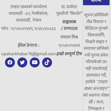
बारेमा
उपहार खबरको कार्यालय
डा. दामाेदर
काठमाडौं –३२, पेप्सीकोला,
पुडासैनी “किशाेर”
सूचना प्रविधिको
काठमाडौँ, नेपाल
तीव्र विस्तार र
सञ्चालक
डिजिटल युगको
फोन : ९८५१०२५९४९, ९८४८८४०८६३
/
सम्पादक
विकाससँगै,
रामदत्त मिश्र
विश्वले सञ्चार र
ईमेल ठेगाना :
९८५१०२५९४९
समाचार प्राप्तिको
upaharkhabar76@gmail.com
हाम्रो सम्पूर्ण टिम
नयाँ युगमा प्रवेश
गरिसकेको छ।
यही यथार्थलाई
आत्मसात गर्दै,
हामीले
“उपहार
खबर अनलाइन”
को स्थापना गरेका
छौं । सत्य,
निष्पक्षता र