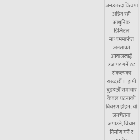
जनउत्तरदायित्वमा
अडिग रही
आधुनिक
डिजिटल
माध्यममार्फत
जनताको
आवाजलाई
उजागर गर्ने दृढ
संकल्पका
राख्दछौँ । हामी
बुझ्दछौं समाचार
केवल घटनाको
विवरण होइन; यो
जनचेतना
जगाउने, विचार
निर्माण गर्ने र