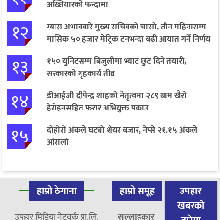
अख्तियारको फन्दामा
१२
ग्यास अभावबारे मुख्य सचिवको चासो, तीन महिनासम्म
मासिक ५० हजार मेट्रिक टनभन्दा बढी आयात गर्ने निर्णय
१३
१५० युनिटसम्म बिजुलीमा भ्याट छुट दिने तयारी,
सरकारको गृहकार्य तीव्र
१४
डीआईजी दीपेन्द्र शाहको नेतृत्वमा २८९ ग्राम खैरो
हेरोइनसहित फरार अभियुक्त पक्राउ
१५
दोहोरो अंकले घट्यो शेयर बजार, नेप्से २१.१५ अंकले
ओरालो
हाम्रो ठेगाना
हाम्रो समूह
उपहार
खबरको
उपहार मिडिया नेटवर्क प्रा.लि.
सल्लाहकार