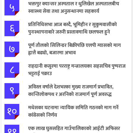
५
भक्तपुर क्यान्सर अस्पताल र धुलिखेल अस्पतालबीच
स्वास्थ्य सेवा तथा अनुसन्धानमा सहकार्य
६
प्रतिनिधिसभा आज बस्दै, भूमिहीन र सुकुमवासीको
पुनःस्थापनाबारे जरुरी प्रस्तावमाथि छलफल हुने
७
पूर्ण तौलको सिलिन्डर बिक्रीपछि एलपी ग्यासको माग
ह्वात्तै बढ्यो, बजारमा अभाव
८
राहदानी कसुरमा परराष्ट्र मन्त्रालयका सहसचिव पुष्पराज
भट्टराई पक्राउ
९
अविरल वर्षाले देशभरका मुख्य राजमार्ग प्रभावित,
कान्तिलोकपथ र अरनिको राजमार्ग पूर्ण अवरुद्ध
१०
मधेसका घटनामा न्यायिक समिति गठनको माग गर्ने
कांग्रेसको निर्णय
११
एक लाख घुससहित गाउँपालिकाको आईटी अफिसर