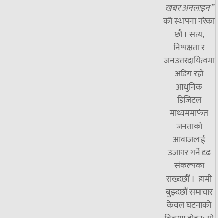
खबर अनलाइन”
को स्थापना गरेका
छौं । सत्य,
निष्पक्षता र
जनउत्तरदायित्वमा
अडिग रही
आधुनिक
डिजिटल
माध्यममार्फत
जनताको
आवाजलाई
उजागर गर्ने दृढ
संकल्पका
राख्दछौँ । हामी
बुझ्दछौं समाचार
केवल घटनाको