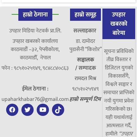
हाम्रो ठेगाना
हाम्रो समूह
उपहार
खबरको
उपहार मिडिया नेटवर्क प्रा.लि.
सल्लाहकार
बारेमा
उपहार खबरको कार्यालय
डा. दामाेदर
काठमाडौं –३२, पेप्सीकोला,
पुडासैनी “किशाेर”
सूचना प्रविधिको
काठमाडौँ, नेपाल
तीव्र विस्तार र
सञ्चालक
डिजिटल युगको
फोन : ९८५१०२५९४९, ९८४८८४०८६३
/
सम्पादक
विकाससँगै,
रामदत्त मिश्र
विश्वले सञ्चार र
ईमेल ठेगाना :
९८५१०२५९४९
समाचार प्राप्तिको
upaharkhabar76@gmail.com
हाम्रो सम्पूर्ण टिम
नयाँ युगमा प्रवेश
गरिसकेको छ।
यही यथार्थलाई
आत्मसात गर्दै,
हामीले
“उपहार