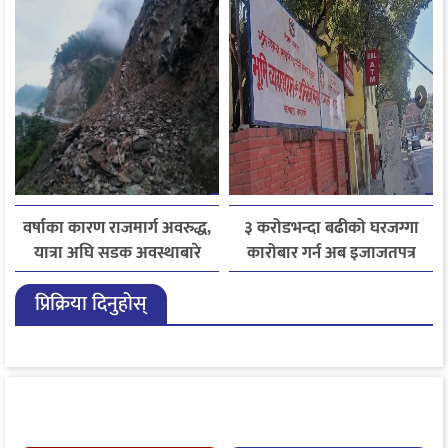
जितिन् एक लाख
लाइसेन्ससम्मका विषयमा
सुझाव
वर्षाका कारण राजमार्ग अवरुद्ध,
३ करोडभन्दा बढीको घरजग्गा
यात्रा अघि सडक अवस्थाबारे
कारोबार गर्न अब इजाजतपत्र
जानकारी लिन आग्रह
अनिवार्य
प्रिक्रिया दिनुहोस्