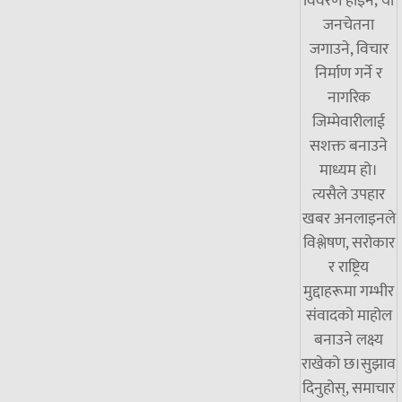
विवरण होइन; यो
जनचेतना
जगाउने, विचार
निर्माण गर्ने र
नागरिक
जिम्मेवारीलाई
सशक्त बनाउने
माध्यम हो।
त्यसैले उपहार
खबर अनलाइनले
विश्लेषण, सरोकार
र राष्ट्रिय
मुद्दाहरूमा गम्भीर
संवादको माहोल
बनाउने लक्ष्य
राखेको छ।सुझाव
दिनुहोस्, समाचार