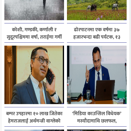
कोशी, गण्डकी, कर्णाली र
ढोरपाटनमा एक वर्षमा ३७
सुदूरपश्चिममा वर्षा, तराईमा गर्मी
हजारभन्दा बढी पर्यटक, १३
बढ्ने अनुमान
हजारले बढ्यो आगमन
बम्पर उपहारमा १० लाख जितेका
‘मिडिया काउन्सिल विधेयक’
हेमराजलाई अर्थमन्त्री वाग्लेको
मस्यौदामाथि छलफल,
फोन, रुपन्देहीकी सपनाले
एआईदेखि पत्रकारको