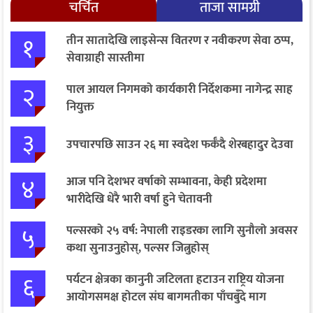
चर्चित
ताजा सामग्री
१
तीन सातादेखि लाइसेन्स वितरण र नवीकरण सेवा ठप्प,
सेवाग्राही सास्तीमा
२
पाल आयल निगमको कार्यकारी निर्देशकमा नागेन्द्र साह
नियुक्त
३
उपचारपछि साउन २६ मा स्वदेश फर्कँदै शेरबहादुर देउवा
४
आज पनि देशभर वर्षाको सम्भावना, केही प्रदेशमा
भारीदेखि धेरै भारी वर्षा हुने चेतावनी
५
पल्सरको २५ वर्ष: नेपाली राइडरका लागि सुनौलो अवसर
कथा सुनाउनुहोस्, पल्सर जित्नुहोस्
६
पर्यटन क्षेत्रका कानुनी जटिलता हटाउन राष्ट्रिय योजना
आयोगसमक्ष होटल संघ बागमतीका पाँचबुँदे माग