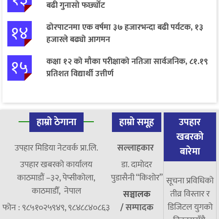
बढी गुनासो फर्छ्योट
१४
ढोरपाटनमा एक वर्षमा ३७ हजारभन्दा बढी पर्यटक, १३
हजारले बढ्यो आगमन
१५
कक्षा १२ को मौका परीक्षाको नतिजा सार्वजनिक, ८१.१९
प्रतिशत विद्यार्थी उत्तीर्ण
हाम्रो ठेगाना
हाम्रो समूह
उपहार
खबरको
उपहार मिडिया नेटवर्क प्रा.लि.
सल्लाहकार
बारेमा
उपहार खबरको कार्यालय
डा. दामाेदर
काठमाडौं –३२, पेप्सीकोला,
पुडासैनी “किशाेर”
सूचना प्रविधिको
काठमाडौँ, नेपाल
तीव्र विस्तार र
सञ्चालक
डिजिटल युगको
फोन : ९८५१०२५९४९, ९८४८८४०८६३
/
सम्पादक