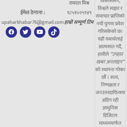
विकाससँगै,
रामदत्त मिश्र
विश्वले सञ्चार र
ईमेल ठेगाना :
९८५१०२५९४९
समाचार प्राप्तिको
upaharkhabar76@gmail.com
हाम्रो सम्पूर्ण टिम
नयाँ युगमा प्रवेश
गरिसकेको छ।
यही यथार्थलाई
आत्मसात गर्दै,
हामीले
“उपहार
खबर अनलाइन”
को स्थापना गरेका
छौं । सत्य,
निष्पक्षता र
जनउत्तरदायित्वमा
अडिग रही
आधुनिक
डिजिटल
माध्यममार्फत