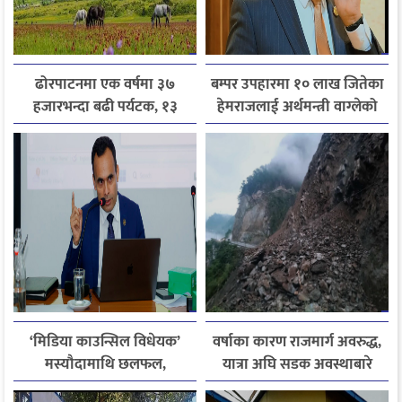
ढोरपाटनमा एक वर्षमा ३७
बम्पर उपहारमा १० लाख जितेका
हजारभन्दा बढी पर्यटक, १३
हेमराजलाई अर्थमन्त्री वाग्लेको
हजारले बढ्यो आगमन
फोन, रुपन्देहीकी सपनाले
जितिन् एक लाख
‘मिडिया काउन्सिल विधेयक’
वर्षाका कारण राजमार्ग अवरुद्ध,
मस्यौदामाथि छलफल,
यात्रा अघि सडक अवस्थाबारे
एआईदेखि पत्रकारको
जानकारी लिन आग्रह