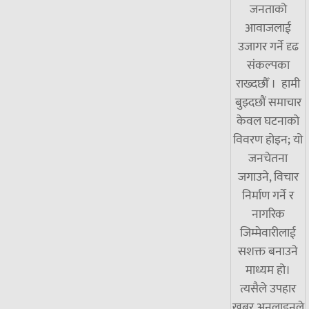
जनताको
आवाजलाई
उजागर गर्ने दृढ
संकल्पका
राख्दछौँ । हामी
बुझ्दछौं समाचार
केवल घटनाको
विवरण होइन; यो
जनचेतना
जगाउने, विचार
निर्माण गर्ने र
नागरिक
जिम्मेवारीलाई
सशक्त बनाउने
माध्यम हो।
त्यसैले उपहार
खबर अनलाइनले