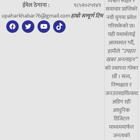
विश्वले सञ्चार र
ईमेल ठेगाना :
९८५१०२५९४९
समाचार प्राप्तिको
upaharkhabar76@gmail.com
हाम्रो सम्पूर्ण टिम
नयाँ युगमा प्रवेश
गरिसकेको छ।
यही यथार्थलाई
आत्मसात गर्दै,
हामीले
“उपहार
खबर अनलाइन”
को स्थापना गरेका
छौं । सत्य,
निष्पक्षता र
जनउत्तरदायित्वमा
अडिग रही
आधुनिक
डिजिटल
माध्यममार्फत
जनताको