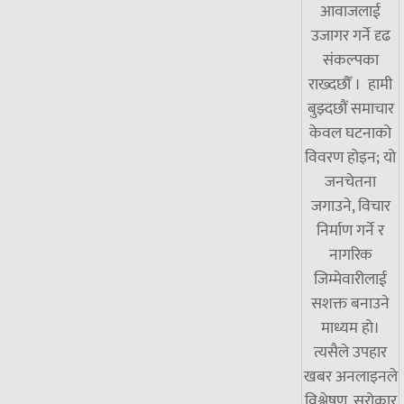
आवाजलाई
उजागर गर्ने दृढ
संकल्पका
राख्दछौँ । हामी
बुझ्दछौं समाचार
केवल घटनाको
विवरण होइन; यो
जनचेतना
जगाउने, विचार
निर्माण गर्ने र
नागरिक
जिम्मेवारीलाई
सशक्त बनाउने
माध्यम हो।
त्यसैले उपहार
खबर अनलाइनले
विश्लेषण, सरोकार