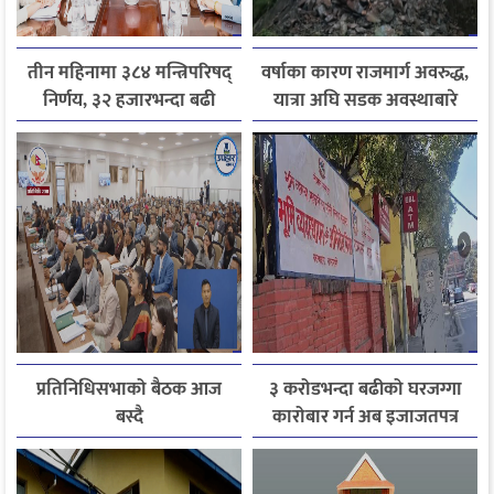
तीन महिनामा ३८४ मन्त्रिपरिषद्
वर्षाका कारण राजमार्ग अवरुद्ध,
निर्णय, ३२ हजारभन्दा बढी
यात्रा अघि सडक अवस्थाबारे
गुनासो फर्छ्योट
जानकारी लिन आग्रह
प्रतिनिधिसभाको बैठक आज
३ करोडभन्दा बढीको घरजग्गा
बस्दै
कारोबार गर्न अब इजाजतपत्र
अनिवार्य