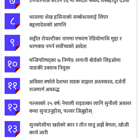
७
उपचारपछि साउन २६ मा स्वदेश फर्कँदै शेरबहादुर देउवा
८
भारतमा शेख हसिनाको सम्बोधनलाई लिएर
बङ्गलादेशको आपत्ति
९
सङ्गीत रोयल्टीका नाममा एफएम रेडियोमाथि मुद्दा र
धरपकड नगर्न सर्वोच्चको आदेश
१०
मन्त्रिपरिषद्का ७ निर्णय: लगानी बोर्डको सिइओमा
याङकी उक्याव नियुक्त
११
अविरल वर्षाले देशभर सडक सञ्जाल अस्तव्यस्त, दर्जनौँ
राजमार्ग अवरुद्ध
१२
पल्सरको २५ वर्ष: नेपाली राइडरका लागि सुनौलो अवसर
कथा सुनाउनुहोस्, पल्सर जित्नुहोस्
१३
सुनकोसीमा खसेको कार र तीन यात्रु अझै बेपत्ता, खोजी
कार्य जारी