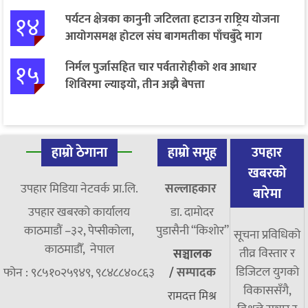
१४
पर्यटन क्षेत्रका कानुनी जटिलता हटाउन राष्ट्रिय योजना
आयोगसमक्ष होटल संघ बागमतीका पाँचबुँदे माग
१५
निर्मल पुर्जासहित चार पर्वतारोहीको शव आधार
शिविरमा ल्याइयो, तीन अझै बेपत्ता
हाम्रो ठेगाना
हाम्रो समूह
उपहार
खबरको
उपहार मिडिया नेटवर्क प्रा.लि.
सल्लाहकार
बारेमा
उपहार खबरको कार्यालय
डा. दामाेदर
काठमाडौं –३२, पेप्सीकोला,
पुडासैनी “किशाेर”
सूचना प्रविधिको
काठमाडौँ, नेपाल
तीव्र विस्तार र
सञ्चालक
डिजिटल युगको
फोन : ९८५१०२५९४९, ९८४८८४०८६३
/
सम्पादक
विकाससँगै,
रामदत्त मिश्र