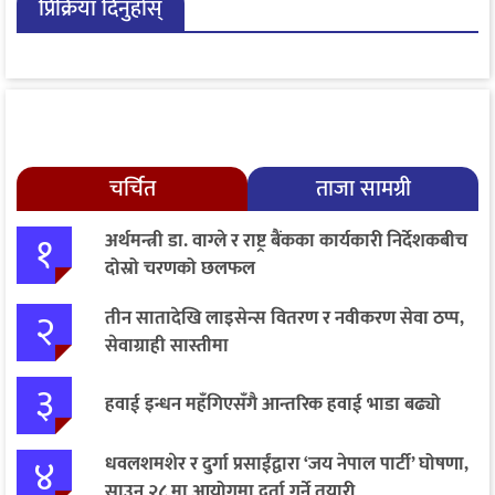
प्रिक्रिया दिनुहोस्
बागमतीका पाँचबुँदे माग
चर्चित
ताजा सामग्री
१
अर्थमन्त्री डा. वाग्ले र राष्ट्र बैंकका कार्यकारी निर्देशकबीच
दोस्रो चरणको छलफल
२
तीन सातादेखि लाइसेन्स वितरण र नवीकरण सेवा ठप्प,
सेवाग्राही सास्तीमा
३
हवाई इन्धन महँगिएसँगै आन्तरिक हवाई भाडा बढ्यो
४
धवलशमशेर र दुर्गा प्रसाईंद्वारा ‘जय नेपाल पार्टी’ घोषणा,
साउन २८ मा आयोगमा दर्ता गर्ने तयारी