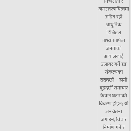
निष्पक्षता र
जनउत्तरदायित्वमा
अडिग रही
आधुनिक
डिजिटल
माध्यममार्फत
जनताको
आवाजलाई
उजागर गर्ने दृढ
संकल्पका
राख्दछौँ । हामी
बुझ्दछौं समाचार
केवल घटनाको
विवरण होइन; यो
जनचेतना
जगाउने, विचार
निर्माण गर्ने र