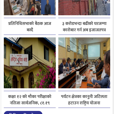
प्रतिनिधिसभाको बैठक आज
३ करोडभन्दा बढीको घरजग्गा
बस्दै
कारोबार गर्न अब इजाजतपत्र
अनिवार्य
कक्षा १२ को मौका परीक्षाको
पर्यटन क्षेत्रका कानुनी जटिलता
नतिजा सार्वजनिक, ८१.१९
हटाउन राष्ट्रिय योजना
प्रतिशत विद्यार्थी उत्तीर्ण
आयोगसमक्ष होटल संघ