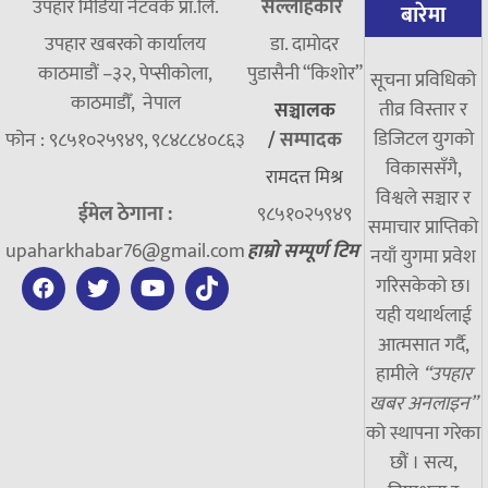
उपहार मिडिया नेटवर्क प्रा.लि.
सल्लाहकार
बारेमा
उपहार खबरको कार्यालय
डा. दामाेदर
काठमाडौं –३२, पेप्सीकोला,
पुडासैनी “किशाेर”
सूचना प्रविधिको
काठमाडौँ, नेपाल
तीव्र विस्तार र
सञ्चालक
डिजिटल युगको
फोन : ९८५१०२५९४९, ९८४८८४०८६३
/
सम्पादक
विकाससँगै,
रामदत्त मिश्र
विश्वले सञ्चार र
ईमेल ठेगाना :
९८५१०२५९४९
समाचार प्राप्तिको
upaharkhabar76@gmail.com
हाम्रो सम्पूर्ण टिम
नयाँ युगमा प्रवेश
गरिसकेको छ।
यही यथार्थलाई
आत्मसात गर्दै,
हामीले
“उपहार
खबर अनलाइन”
को स्थापना गरेका
छौं । सत्य,