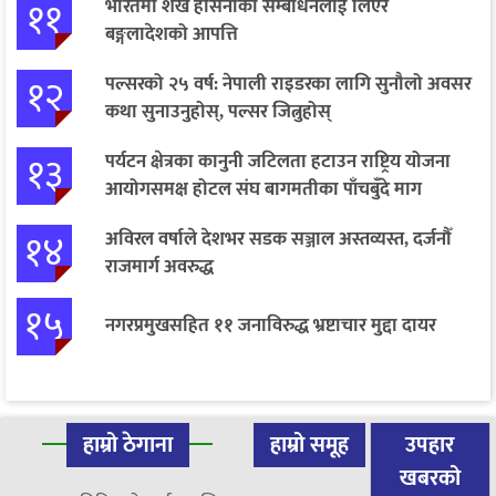
११
भारतमा शेख हसिनाको सम्बोधनलाई लिएर
बङ्गलादेशको आपत्ति
१२
पल्सरको २५ वर्ष: नेपाली राइडरका लागि सुनौलो अवसर
कथा सुनाउनुहोस्, पल्सर जित्नुहोस्
१३
पर्यटन क्षेत्रका कानुनी जटिलता हटाउन राष्ट्रिय योजना
आयोगसमक्ष होटल संघ बागमतीका पाँचबुँदे माग
१४
अविरल वर्षाले देशभर सडक सञ्जाल अस्तव्यस्त, दर्जनौँ
राजमार्ग अवरुद्ध
१५
नगरप्रमुखसहित ११ जनाविरुद्ध भ्रष्टाचार मुद्दा दायर
हाम्रो ठेगाना
हाम्रो समूह
उपहार
खबरको