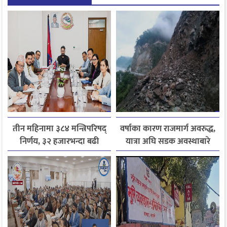
तीन महिनामा ३८४ मन्त्रिपरिषद्
वर्षाका कारण राजमार्ग अवरुद्ध,
निर्णय, ३२ हजारभन्दा बढी
यात्रा अघि सडक अवस्थाबारे
गुनासो फर्छ्योट
जानकारी लिन आग्रह