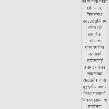
को स्थापना गरेका
छौं । सत्य,
निष्पक्षता र
जनउत्तरदायित्वमा
अडिग रही
आधुनिक
डिजिटल
माध्यममार्फत
जनताको
आवाजलाई
उजागर गर्ने दृढ
संकल्पका
राख्दछौँ । हामी
बुझ्दछौं समाचार
केवल घटनाको
विवरण होइन; यो
जनचेतना