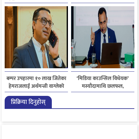
बढ्ने अनुमान
हजारले बढ्यो आगमन
बम्पर उपहारमा १० लाख जितेका
‘मिडिया काउन्सिल विधेयक’
हेमराजलाई अर्थमन्त्री वाग्लेको
मस्यौदामाथि छलफल,
फोन, रुपन्देहीकी सपनाले
एआईदेखि पत्रकारको
प्रिक्रिया दिनुहोस्
जितिन् एक लाख
लाइसेन्ससम्मका विषयमा
सुझाव