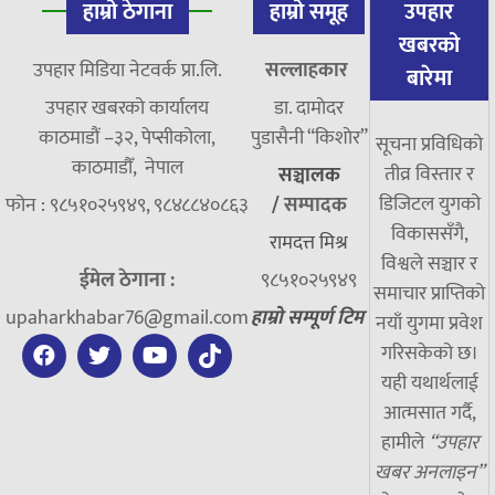
हाम्रो ठेगाना
हाम्रो समूह
उपहार
खबरको
उपहार मिडिया नेटवर्क प्रा.लि.
सल्लाहकार
बारेमा
उपहार खबरको कार्यालय
डा. दामाेदर
काठमाडौं –३२, पेप्सीकोला,
पुडासैनी “किशाेर”
सूचना प्रविधिको
काठमाडौँ, नेपाल
तीव्र विस्तार र
सञ्चालक
डिजिटल युगको
फोन : ९८५१०२५९४९, ९८४८८४०८६३
/
सम्पादक
विकाससँगै,
रामदत्त मिश्र
विश्वले सञ्चार र
ईमेल ठेगाना :
९८५१०२५९४९
समाचार प्राप्तिको
upaharkhabar76@gmail.com
हाम्रो सम्पूर्ण टिम
नयाँ युगमा प्रवेश
गरिसकेको छ।
यही यथार्थलाई
आत्मसात गर्दै,
हामीले
“उपहार
खबर अनलाइन”