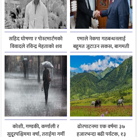
सहिद घोषणा र पोस्टमार्टमको
एमाले नेकपा गठबन्धनलाई
विवादले रविन्द्र मेहताको शव
बहुमत जुटाउन सकस, बागमती
एक सातादेखि अस्पतालमै
सरकार पुनर्गठन अन्योलमा
कोशी, गण्डकी, कर्णाली र
ढोरपाटनमा एक वर्षमा ३७
सुदूरपश्चिममा वर्षा, तराईमा गर्मी
हजारभन्दा बढी पर्यटक, १३