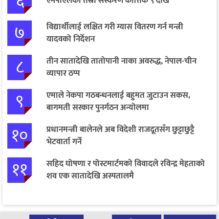
६
एनपीएलको तेस्रो संस्करण कात्तिक ९ देखि
७
विद्यार्थीलाई लक्षित गरी ग्यास वितरण गर्न मन्त्री
यादवको निर्देशन
८
तीन सातादेखि तातोपानी नाका अवरुद्ध, नेपाल-चीन
व्यापार ठप्प
९
एमाले नेकपा गठबन्धनलाई बहुमत जुटाउन सकस,
बागमती सरकार पुनर्गठन अन्योलमा
१०
प्रधानमन्त्री बालेनले अब विदेशी राजदूतसँग छुट्टाछुट्टै
भेटवार्ता गर्ने
११
सहिद घोषणा र पोस्टमार्टमको विवादले रविन्द्र मेहताको
शव एक सातादेखि अस्पतालमै